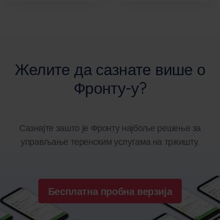
Желите да сазнате више о
Фронту-у?
Сазнајте зашто је Фронту најбоље решење за
управљање теренским услугама на тржишту.
Бесплатна пробна верзија