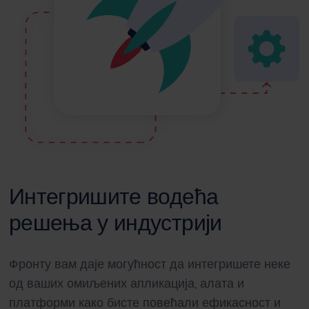
Интегришите водећа
решења у индустрији
Фронту вам даје могућност да интегришете неке
од ваших омиљених апликација, алата и
платформи како бисте повећали ефикасност и