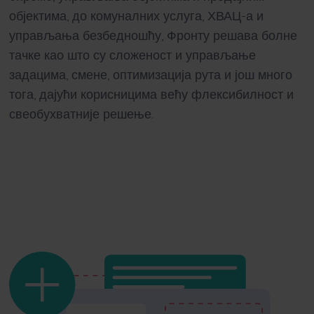
објектима, до комуналних услуга, ХВАЦ-а и
управљања безбедношћу, Фронту решава болне
тачке као што су сложеност и управљање
задацима, смене, оптимизација рута и још много
тога, дајући корисницима већу флексибилност и
свеобухватније решење.