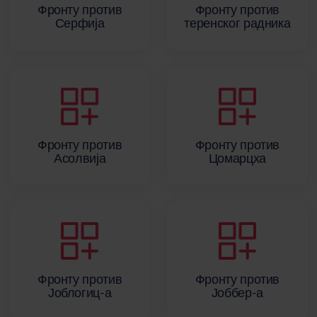
Фронту против
Фронту против
Серфија
теренског радника
Фронту против
Фронту против
Асолвија
Цомарцха
Фронту против
Фронту против
Јоблогиц-а
Јоббер-а