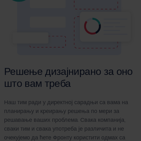
Решење дизајнирано за оно
што вам треба
Наш тим ради у директној сарадњи са вама на
планирању и креирању решења по мери за
решавање ваших проблема. Свака компанија,
сваки тим и свака употреба је различита и не
очекујемо да ћете Фронту користити одмах са