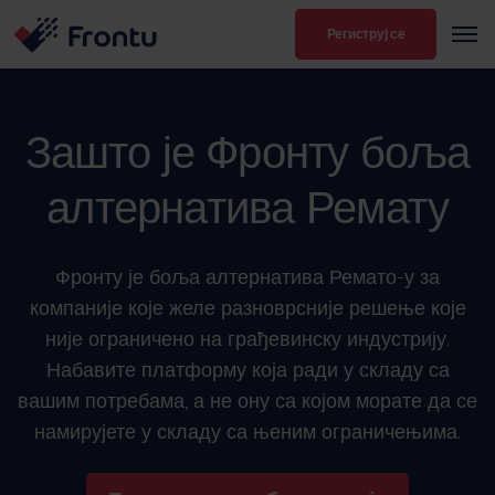
Региструј се
Зашто је Фронту боља
алтернатива Ремату
Фронту је боља алтернатива Ремато-у за
компаније које желе разноврсније решење које
није ограничено на грађевинску индустрију.
Набавите платформу која ради у складу са
вашим потребама, а не ону са којом морате да се
намирујете у складу са њеним ограничењима.