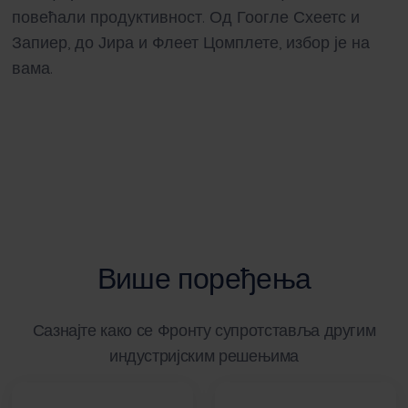
повећали продуктивност. Од Гоогле Схеетс и
Запиер, до Јира и Флеет Цомплете, избор је на
вама.
Више поређења
Сазнајте како се Фронту супротставља другим
индустријским решењима