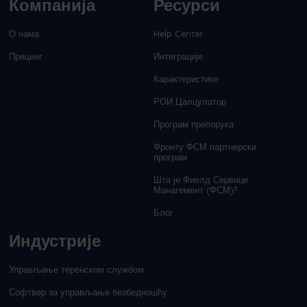
Компанија
Ресурси
О нама
Help Center
Прицинг
Интеграције
Карактеристике
РОИ Цалцулатор
Програм препорука
Фронту ФСМ партнерски
програм
Шта је Фиелд Сервице
Манагемент (ФСМ)?
Блог
Индустрије
Управљање теренском службом
Софтвер за управљање безбедношћу