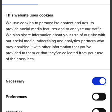
This website uses cookies
We use cookies to personalise content and ads, to
provide social media features and to analyse our traffic.
We also share information about your use of our site with
our social media, advertising and analytics partners who
may combine it with other information that you’ve
Креирање и управљање
provided to them or that they’ve collected from your use
of their services.
задацима је бело платно
Consent
Када је у питању креирање, управљање и
Necessary
Selection
ажурирање задатака, варијабле се разликују
према сектору ФСМ, менаџеру, тиму и обиму
Preferences
пројекта. Не терамо вас да бирате које врсте
задатака ћете креирати. Уместо тога, дајемо вам