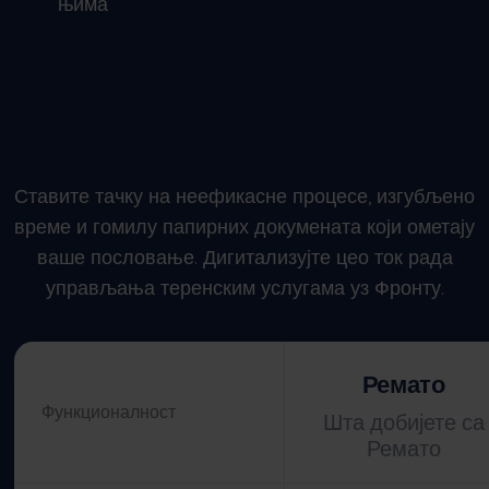
њима
Ставите тачку на неефикасне процесе, изгубљено
време и гомилу папирних докумената који ометају
ваше пословање. Дигитализујте цео ток рада
управљања теренским услугама уз Фронту.
Ремато
Функционалност
Шта добијете са
Ремато