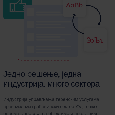
Једно решење, једна
индустрија, много сектора
Индустрија управљања теренским услугама
превазилази грађевински сектор. Од тешке
опреме, управљања објектима и продајним