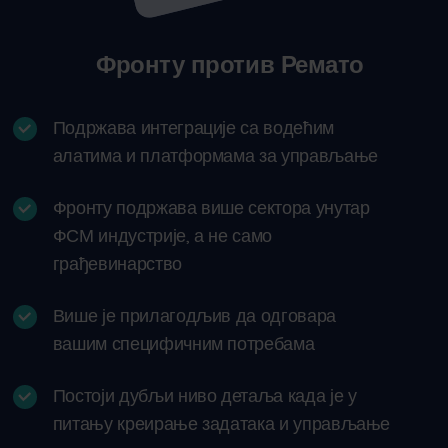
Фронту против Ремато
Подржава интеграције са водећим
алатима и платформама за управљање
Фронту подржава више сектора унутар
ФСМ индустрије, а не само
грађевинарство
Више је прилагодљив да одговара
вашим специфичним потребама
Постоји дубљи ниво детаља када је у
питању креирање задатака и управљање