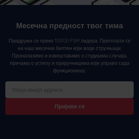
Месечна предност твог тима
Придружи се преко 10000 FSM лидера. Претплати се
на наш месечни билтен који воде стручњаци.
Проналазимо и извештавамо о студијама случаја,
причама о успеху и приручницима који управо сада
функционишу.
Пријави се