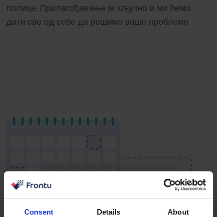
полице. Прилагођавање је кључно и ми ћемо
дати све од себе да решимо ваше проблеме.
Consent
Details
About