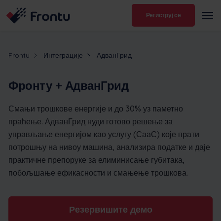
Региструј се
Frontu
Интеграције
АдванГрид
Фронту + АдванГрид
Смањи трошкове енергије и до 30% уз паметно
праћење. АдванГрид нуди готово решење за
управљање енергијом као услугу (СааС) које прати
потрошњу на нивоу машина, анализира податке и даје
практичне препоруке за елиминисање губитака,
побољшање ефикасности и смањење трошкова.
Резервишите демо