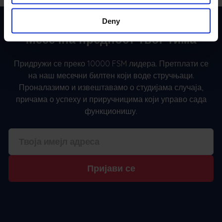
Deny
Месечна предност твог тима
Придружи се преко 10000 FSM лидера. Претплати се
на наш месечни билтен који воде стручњаци.
Проналазимо и извештавамо о студијама случаја,
причама о успеху и приручницима који управо сада
функционишу.
Пријави се