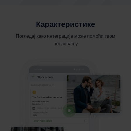
Карактеристике
Погледај како интеграција може помоћи твом
пословању