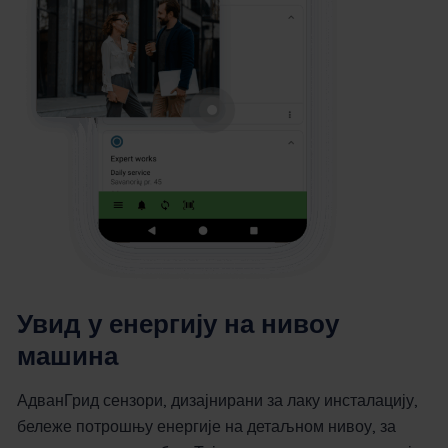
Увид у енергију на нивоу
машина
АдванГрид сензори, дизајнирани за лаку инсталацију,
бележе потрошњу енергије на детаљном нивоу, за