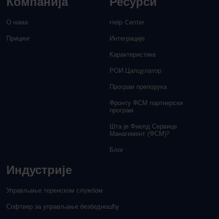
Компанија
Ресурси
О нама
Help Center
Прицинг
Интеграције
Карактеристике
РОИ Цалцулатор
Програм препорука
Фронту ФСМ партнерски
програм
Шта је Фиелд Сервице
Манагемент (ФСМ)?
Блог
Индустрије
Управљање теренском службом
Софтвер за управљање безбедношћу