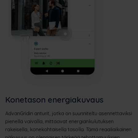
Konetason energiakuvaus
AdvanGridin anturit, jotka on suunniteltu asennettaviksi
pienellä vaivalla, mittaavat energiankulutuksen
rakeisella, konekohtaisella tasolla. Tämä reaaliaikainen
näkyvyys on olennaisen tärkeää tehottomuuksien