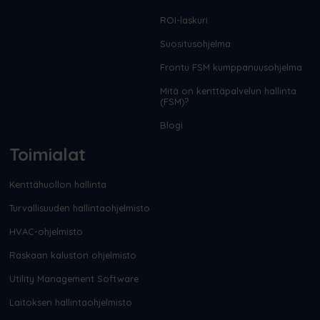
ROI-laskuri
Suositusohjelma
Frontu FSM kumppanuusohjelma
Mitä on kenttäpalvelun hallinta
(FSM)?
Blogi
Toimialat
Kenttähuollon hallinta
Turvallisuuden hallintaohjelmisto
HVAC-ohjelmisto
Raskaan kaluston ohjelmisto
Utility Management Software
Laitoksen hallintaohjelmisto