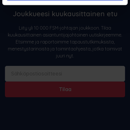
Joukkueesi kuukausittainen etu
Liity yli 10 000 FSM-johtajan joukkoon. Tilaa
kuukausittainen asiantuntijajohtoinen uutiskirjeemme.
Etsimme ja raportoimme tapaustutkimuksista,
menestystarinoista ja toimintaohjeista, jotka toimivat
juuri nyt.
Tilaa