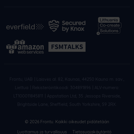
Frontu, UAB
|
Laisvės al. 82, Kaunas, 44250 Kauno m. sav.,
Liettua
|
Rekisteröintikoodi: 304891896
|
ALV-numero:
LT100011845811
|
Appstation Ltd, 35 Jessops Riverside,
Brightside Lane, Sheffield, South Yorkshire, S9 2RX.
© 2026 Frontu. Kaikki oikeudet pidätetään
Luottamus ja turvallisuus
Tietosuojakäytäntö