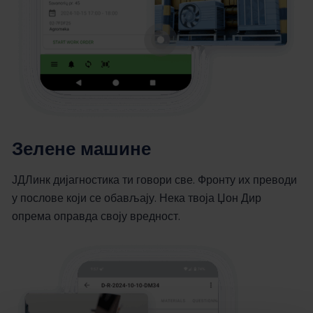
Зелене машине
ЈДЛинк дијагностика ти говори све. Фронту их преводи
у послове који се обављају. Нека твоја Џон Дир
опрема оправда своју вредност.