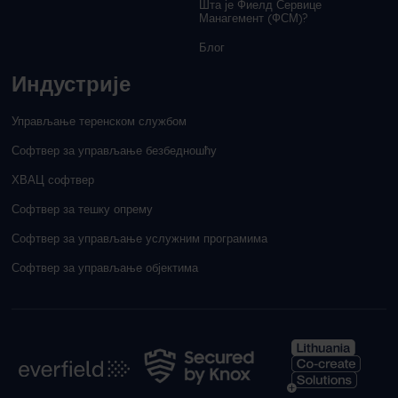
Шта је Фиелд Сервице
Манагемент (ФСМ)?
Блог
Индустрије
Управљање теренском службом
Софтвер за управљање безбедношћу
ХВАЦ софтвер
Софтвер за тешку опрему
Софтвер за управљање услужним програмима
Софтвер за управљање објектима