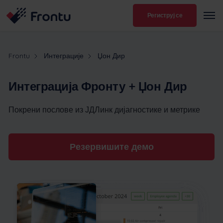
Региструј се
Frontu
Интеграције
Џон Дир
Интеграција Фронту + Џон Дир
Покрени послове из ЈДЛинк дијагностике и метрике
Резервишите демо