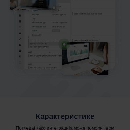
Карактеристике
Погледај како интеграција може помоћи твом