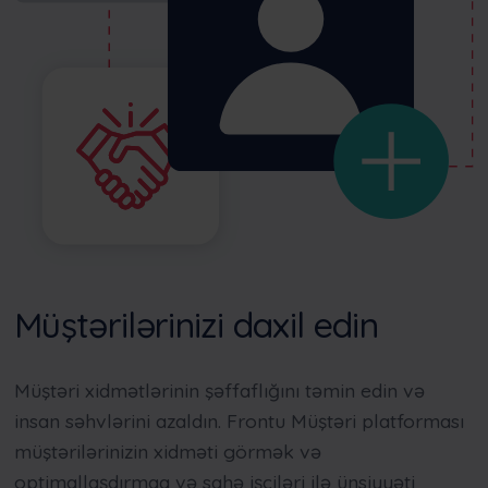
Müştərilərinizi daxil edin
Müştəri xidmətlərinin şəffaflığını təmin edin və
insan səhvlərini azaldın.
Frontu
Müştəri platforması
müştərilərinizin xidməti görmək və
optimallaşdırmaq və sahə işçiləri ilə ünsiyyəti