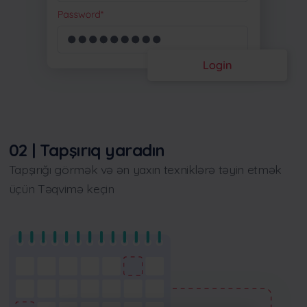
02 | Tapşırıq yaradın
Tapşırığı görmək və ən yaxın texniklərə təyin etmək
üçün Təqvimə keçin