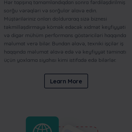
Hər tapşırıq tamamlandıqdan sonra fərdiləşdirilmiş
sorğu vərəqləri və sorğular əlavə edin.
Müştəriləriniz onları dolduraraq sizə biznesi
təkmilləşdirməyə kömək edəcək xidmət keyfiyyəti
və digər mühüm performans göstəriciləri haqqında
məlumat verə bilər. Bundan əlavə, texniki işçilər iş
haqqında məlumat əlavə edə və keyfiyyət təminatı
üçün yoxlama siyahısı kimi istifadə edə bilərlər.
Learn More