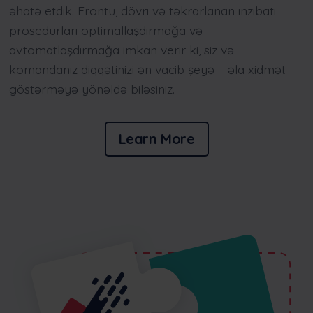
əhatə etdik. Frontu, dövri və təkrarlanan inzibati
prosedurları optimallaşdırmağa və
avtomatlaşdırmağa imkan verir ki, siz və
komandanız diqqətinizi ən vacib şeyə – əla xidmət
göstərməyə yönəldə biləsiniz.
Learn More