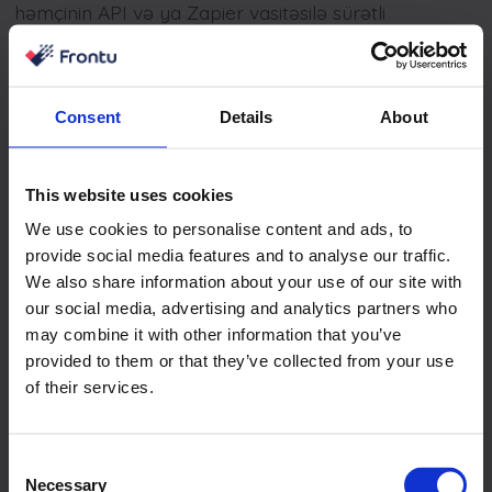
həmçinin API və ya Zapier vasitəsilə sürətli
inteqrasiya təmin edirik. Ən son xüsusiyyətlər və
həllər ilə yenilənmək üçün siyahını yeniləməyə
davam edirik.
Consent
Details
About
Learn More
This website uses cookies
We use cookies to personalise content and ads, to
provide social media features and to analyse our traffic.
We also share information about your use of our site with
our social media, advertising and analytics partners who
may combine it with other information that you’ve
provided to them or that they’ve collected from your use
of their services.
Consent
Necessary
Selection