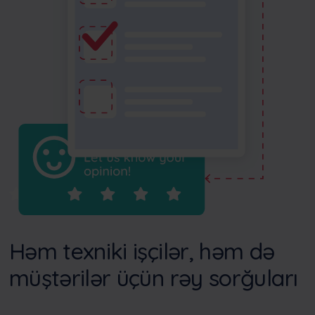
Həm texniki işçilər, həm də
müştərilər üçün rəy sorğuları