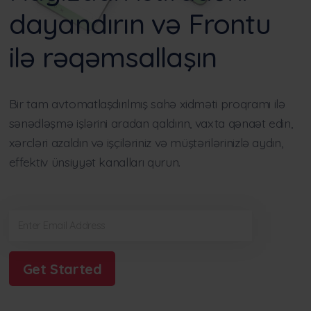
dayandırın və Frontu
ilə rəqəmsallaşın
Bir tam avtomatlaşdırılmış sahə xidməti proqramı ilə
sənədləşmə işlərini aradan qaldırın, vaxta qənaət edin,
xərcləri azaldın və işçiləriniz və müştərilərinizlə aydın,
effektiv ünsiyyət kanalları qurun.
Get Started