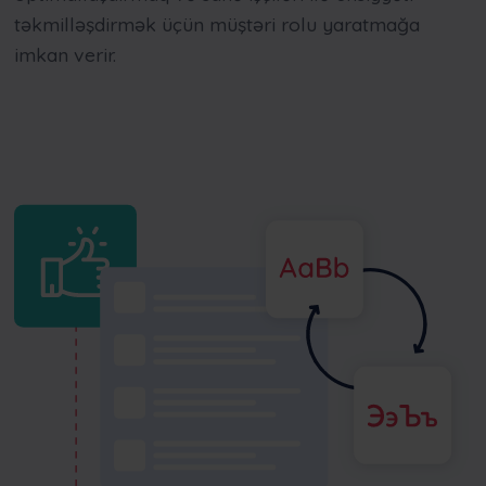
təkmilləşdirmək üçün müştəri rolu yaratmağa
imkan verir.