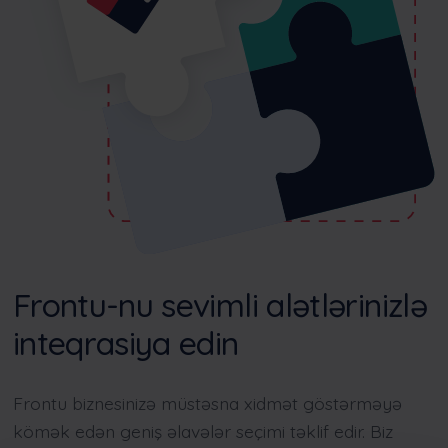
Frontu-nu sevimli alətlərinizlə
inteqrasiya edin
Frontu biznesinizə müstəsna xidmət göstərməyə
kömək edən geniş əlavələr seçimi təklif edir. Biz