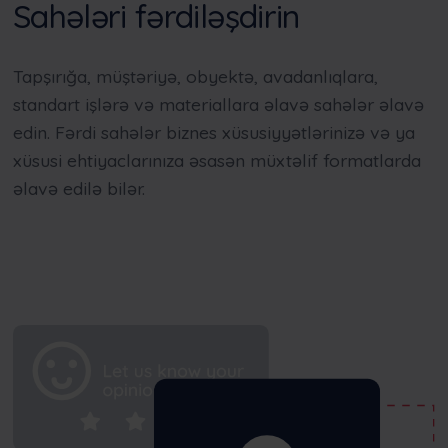
Sahələri fərdiləşdirin
Tapşırığa, müştəriyə, obyektə, avadanlıqlara,
standart işlərə və materiallara əlavə sahələr əlavə
edin. Fərdi sahələr biznes xüsusiyyətlərinizə və ya
xüsusi ehtiyaclarınıza əsasən müxtəlif formatlarda
əlavə edilə bilər.