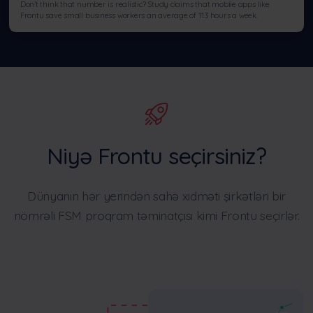
Don’t think that number is realistic? Study claims that mobile apps like
Frontu save small business workers an average of 11.3 hours a week.
Niyə Frontu seçirsiniz?
Dünyanın hər yerindən sahə xidməti şirkətləri bir
nömrəli FSM proqram təminatçısı kimi Frontu seçirlər.