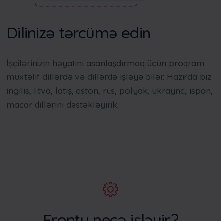
Dilinizə tərcümə edin
İşçilərinizin həyatını asanlaşdırmaq üçün proqram
müxtəlif dillərdə və dillərdə işləyə bilər. Hazırda biz
ingilis, litva, latış, eston, rus, polyak, ukrayna, ispan,
macar dillərini dəstəkləyirik.
Frontu necə işləyir?