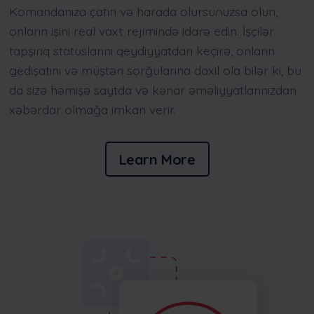
Komandanıza çatın və harada olursunuzsa olun,
onların işini real vaxt rejimində idarə edin. İşçilər
tapşırıq statuslarını qeydiyyatdan keçirə, onların
gedişatını və müştəri sorğularına daxil ola bilər ki, bu
da sizə həmişə saytda və kənar əməliyyatlarınızdan
xəbərdar olmağa imkan verir.
Learn More