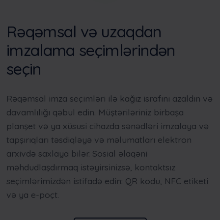
Rəqəmsal və uzaqdan
imzalama seçimlərindən
seçin
Rəqəmsal imza seçimləri ilə kağız israfını azaldın və
davamlılığı qəbul edin. Müştəriləriniz birbaşa
planşet və ya xüsusi cihazda sənədləri imzalaya və
tapşırıqları təsdiqləyə və məlumatları elektron
arxivdə saxlaya bilər. Sosial əlaqəni
məhdudlaşdırmaq istəyirsinizsə, kontaktsız
seçimlərimizdən istifadə edin: QR kodu, NFC etiketi
və ya e-poçt.