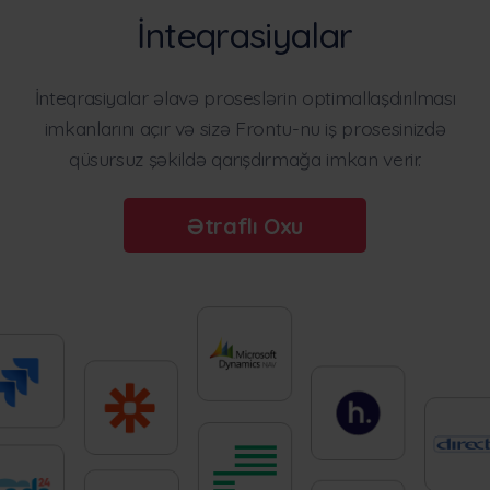
İnteqrasiyalar
İnteqrasiyalar əlavə proseslərin optimallaşdırılması
imkanlarını açır və sizə Frontu-nu iş prosesinizdə
qüsursuz şəkildə qarışdırmağa imkan verir.
Ətraflı Oxu