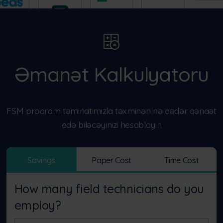
Əmanət Kalkulyatoru
FSM proqram təminatımızla təxminən nə qədər qənaət
edə biləcəyinizi hesablayın
Savings
Paper Cost
Time Cost
How many field technicians do you
employ?