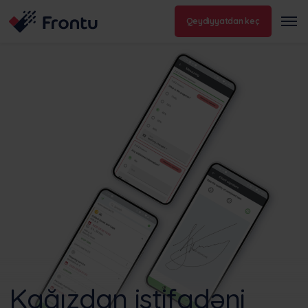
Qeydiyyatdan keç
Kağızdan istifadəni