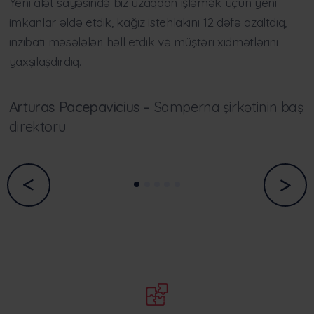
Yeni alət sayəsində biz uzaqdan işləmək üçün yeni
imkanlar əldə etdik, kağız istehlakını 12 dəfə azaltdıq,
inzibati məsələləri həll etdik və müştəri xidmətlərini
yaxşılaşdırdıq.
Arturas Pacepavicius –
Samperna şirkətinin baş
direktoru