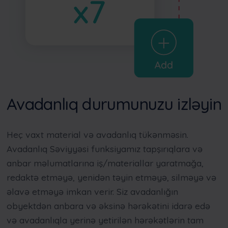
Avadanlıq durumunuzu izləyin
Heç vaxt material və avadanlıq tükənməsin.
Avadanlıq Səviyyəsi funksiyamız tapşırıqlara və
anbar məlumatlarına iş/materiallar yaratmağa,
redaktə etməyə, yenidən təyin etməyə, silməyə və
əlavə etməyə imkan verir. Siz avadanlığın
obyektdən anbara və əksinə hərəkətini idarə edə
və avadanlıqla yerinə yetirilən hərəkətlərin tam