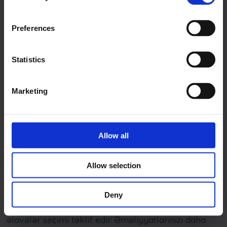
Preferences
Statistics
Marketing
Allow all
Çoxlu əlavələrlə əməliyyatları
Allow selection
gücləndirin
Deny
Frontu
xidməti məqsədlərinizə uyğunlaşdıran geniş
əlavələr seçimi təklif edir. Əməliyyatlarınızı daha