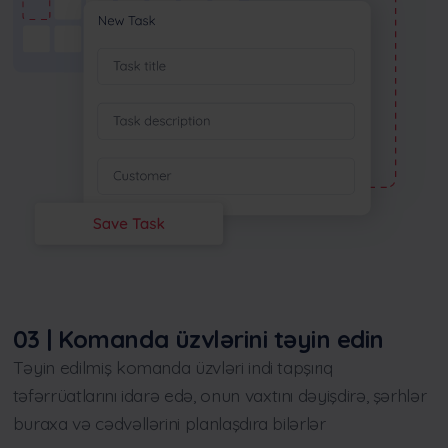
03 | Komanda üzvlərini təyin edin
Təyin edilmiş komanda üzvləri indi tapşırıq
təfərrüatlarını idarə edə, onun vaxtını dəyişdirə, şərhlər
buraxa və cədvəllərini planlaşdıra bilərlər