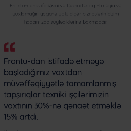
Frontu-nun istifadəsini və təsirini təsdiq etməyin və
yoxlamağın yeganə yolu digər bizneslərin bizim
haqqımızda söylədiklərinə baxmaqdır.
Frontu-dan istifadə etməyə
başladığımız vaxtdan
müvəffəqiyyətlə tamamlanmış
tapşırıqlar texniki işçilərimizin
vaxtının 30%-nə qənaət etməklə
15% artdı.