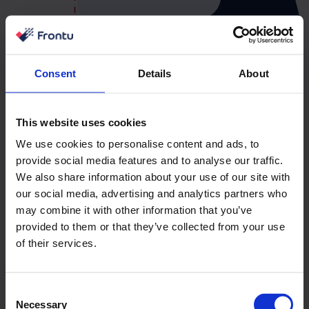
Consent
Details
About
Integrējiet Frontu ar saviem
This website uses cookies
iecienītākajiem rīkiem
We use cookies to personalise content and ads, to
provide social media features and to analyse our traffic.
Frontu piedāvā plašu papildaprīkojumu klāstu, kas
We also share information about your use of our site with
our social media, advertising and analytics partners who
palīdz mums nodrošināt izcilu servisu jūsu
may combine it with other information that you’ve
uzņēmumam. Mēs piedāvājam arī ātru integrāciju,
provided to them or that they’ve collected from your use
izmantojot API vai Zapier. Mēs pastāvīgi atjauninām
of their services.
sarakstu, lai būtu aktuāls ar jaunākajām funkcijām
un risinājumiem.
Consent
Necessary
Selection