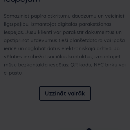
Samaziniet papīra atkritumu daudzumu un veiciniet
ilgtspējību, izmantojot digitālās parakstīšanas
iespējas. Jūsu klienti var parakstīt dokumentus un
apstiprināt uzdevumus tieši planšetdatorā vai īpašā
ierīcē un saglabāt datus elektroniskajā arhīvā. Ja
vēlaties ierobežot sociālos kontaktus, izmantojiet
mūsu bezkontakta iespējas: QR kodu, NFC birku vai
e-pastu.
Uzzināt vairāk