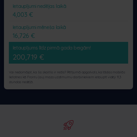
Ietaupījumi nedēļas laikā
4,003
€
Ietaupījumi mēneša laikā
16,726
€
Ietaupījums līdz pirmā gada beigām!
200,719
€
Vai nedomājat, ka šis skaitlis ir reāls? Pētījumā apgalvots, ka tādas mobilās
lietotnes kā Frontu ļauj mazo uzņēmumu darbiniekiem ietaupīt vidēji 11,3
stundas nedēļā.