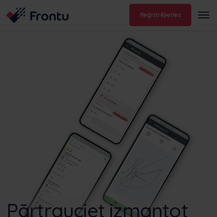
Reģistrējieties
Pārtrauciet izmantot