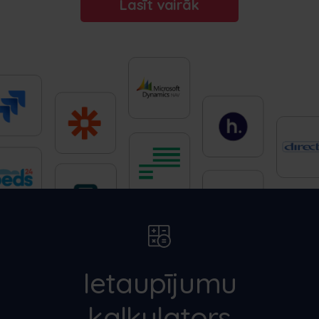
Lasīt vairāk
Ietaupījumu
kalkulators