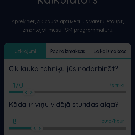
Aprēķiniet, cik daudz aptuveni jūs varētu ietaupīt,
izmantojot mūsu FSM programmatūru.
Uzkrājumi
Papīra izmaksas
Laika izmaksas
Cik lauka tehniķu jūs nodarbināt?
tehniķi
Kāda ir viņu vidējā stundas alga?
euro/hour