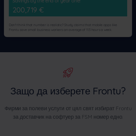
Savings by the end of year one!
200,719
€
Don’t think that number is realistic? Study claims that mobile apps like
Frontu save small business workers an average of 11.3 hours a week.
Защо да изберете Frontu?
Фирми за полеви услуги от цял свят избират Frontu
за доставчик на софтуер за FSM номер едно.