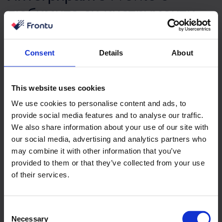
любимите си инструменти
Frontu предлага широк избор от допълнителни
Consent
Details
About
услуги, които ни помагат да предоставяме
изключителни услуги на вашия бизнес. Също така
осигуряваме бърза интеграция чрез API или с
This website uses cookies
помощта на Zapier. Продължаваме да
We use cookies to personalise content and ads, to
актуализираме списъка, за да сме в крак с най-
provide social media features and to analyse our traffic.
новите функции и решения.
We also share information about your use of our site with
our social media, advertising and analytics partners who
may combine it with other information that you’ve
Learn More
provided to them or that they’ve collected from your use
of their services.
Consent
Necessary
Selection