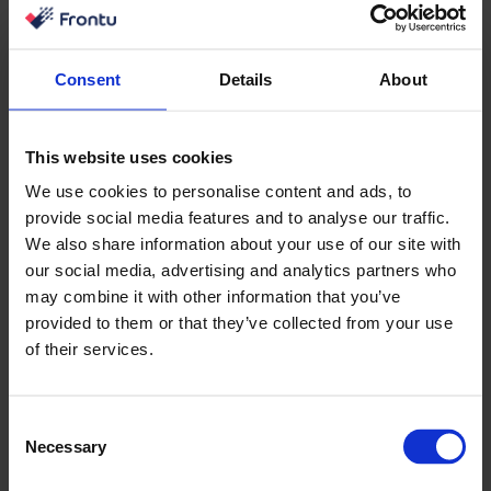
Consent
Details
About
Case IH Селско стопанство
Автоматизиране на обслужването с помощта
This website uses cookies
на информация за оборудването в реално...
We use cookies to personalise content and ads, to
provide social media features and to analyse our traffic.
We also share information about your use of our site with
Learn more
our social media, advertising and analytics partners who
may combine it with other information that you’ve
provided to them or that they’ve collected from your use
of their services.
Consent
Necessary
Selection
Manitou