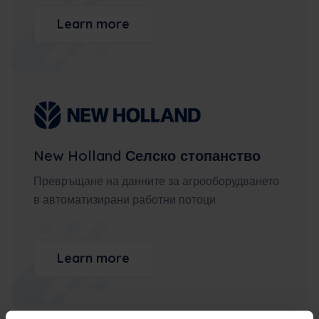
Learn more
New Holland Селско стопанство
Превръщане на данните за агрооборудването
в автоматизирани работни потоци
Learn more