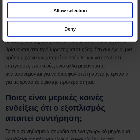
Τα σύγχρονα γεωργικά εργαλεία μπορούν να
Allow selection
ομαδοποιηθούν και να συνδεθούν κάτω από μία ομπρέλα
– λογισμικό συντήρησης γεωργικού εξοπλισμού. Βοηθά
Deny
τους διαχειριστές εξοπλισμού να παρακολουθούν τυχόν
αλλαγές στα μηχανήματα και να βλέπουν ποια εργαλεία
βρίσκονται στα πρόθυρα της αποτυχίας. Στη συνέχεια, μια
ομάδα μηχανικών μπορεί να επέμβει και να εκτελέσει
επείγουσες επισκευές, ενώ άλλα μηχανήματα
ανακατανέμονται για να διασφαλιστεί η συνεχής εργασία
για τις εργασίες ύψιστης προτεραιότητας.
Ποιες είναι μερικές κοινές
ενδείξεις ότι ο εξοπλισμός
απαιτεί συντήρηση;
Τα πιο συνηθισμένα σημάδια ότι ένα γεωργικό μηχάνημα
χρειάζεται συντήρηση είναι οι εμφανείς ζημιές στο