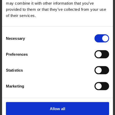
may combine it with other information that you’ve
γεωργία, ορισμένα εργαλεία μπορούν να
provided to them or that they’ve collected from your use
αυτοματοποιηθούν και να λειτουργούν με μέγιστη
of their services.
απόδοση με πολύ λίγα γενικά έξοδα.
Τα παλαιά μηχανήματα είναι ευκολότερο να συντηρηθούν,
Consent
αλλά ο έγκαιρος εντοπισμός ζημιών είναι πολύ πιο
Necessary
Selection
δύσκολος. Τα νέα τρακτέρ, οι θεριζοαλωνιστικές μηχανές
και άλλα μηχανήματα διαθέτουν αισθητήρες και άλλα
Preferences
ηλεκτρικά εξαρτήματα που μπορούν να αλληλεπιδρούν με
τα συστήματα διαχείρισης και να ελαχιστοποιούν την
Statistics
ανάγκη για επισκευές. Το κύριο μειονέκτημα των νέων
μηχανημάτων είναι η πρόσθετη απαίτηση συντήρησης
που δεν μπορεί να επιλυθεί χωρίς ειδική τεχνική
Marketing
υποστήριξη.
Λογισμικό συντήρησης γεωργικού
Allow all
εξοπλισμού