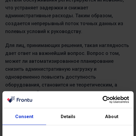
что устраняет задержки и снижает
административные расходы. Таким образом,
создается непрерывный поток точных данных из
полевых условий к руководству.
Для лиц, принимающих решения, такая наглядность
дает ответ на важнейший вопрос. Вопрос о том,
может ли автоматизированное планирование
снизить административную нагрузку и
одновременно повысить доступность
оборудования, становится не теоретическим, а
измеримым. Соединяя планирование, выполнение и
отчетность, Frontu превращает техническое
обслуживание из реактивной функции в
контролируемую, управляемую данными операцию.
Consent
Details
About
Заключение: Инвестиции в