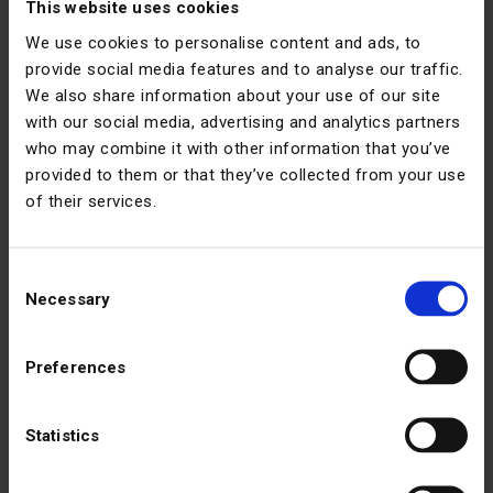
This website uses cookies
надежность
We use cookies to personalise content and ads, to
К техническому обслуживанию часто относятся как
provide social media features and to analyse our traffic.
к затратам, которые необходимо минимизировать,
We also share information about your use of our site
with our social media, advertising and analytics partners
однако его реальная ценность заключается в том,
who may combine it with other information that you’ve
что оно предотвращает. Простои, срыв сроков и
provided to them or that they’ve collected from your use
преждевременная замена активов – все это влечет
of their services.
за собой гораздо более серьезные финансовые
последствия, чем плановое обслуживание.
Consent
Структурированный подход к техническому
Necessary
Selection
обслуживанию гарантирует, что оборудование
останется там, где оно должно быть, – в поле,
Preferences
приносящем прибыль. Сочетание четких графиков,
стандартизированных процедур и цифровых
инструментов позволяет предприятиям
Statistics
контролировать как производительность, так и
затраты.