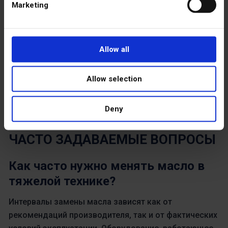
Marketing
Возможность проста. Оцените текущие процессы,
выявите пробелы в наглядности или
согласованности и подумайте, как более
Allow all
дисциплинированный подход может сократить
незапланированные простои.
Решения по
Allow selection
управлению полевым обслуживанием
обеспечивают
основу для упрощения этого перехода и поддержки
Deny
долгосрочной операционной стабильности.
ЧАСТО ЗАДАВАЕМЫЕ ВОПРОСЫ
Как часто нужно менять масло в
тяжелой технике?
Интервалы замены масла зависят как от
рекомендаций производителя, так и от фактических