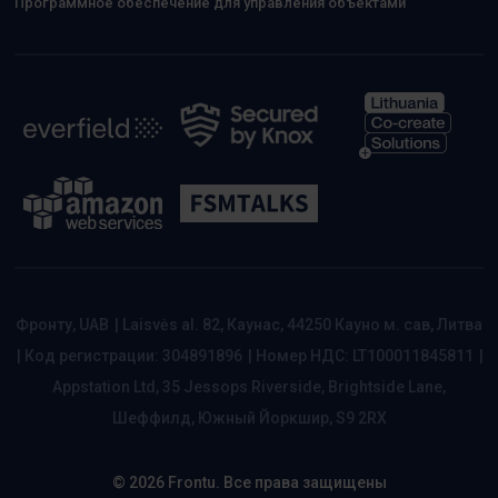
Программное обеспечение для управления объектами
Фронту, UAB
|
Laisvės al. 82, Каунас, 44250 Кауно м. сав, Литва
|
Код регистрации: 304891896
|
Номер НДС: LT100011845811
|
Appstation Ltd, 35 Jessops Riverside, Brightside Lane,
Шеффилд, Южный Йоркшир, S9 2RX
© 2026 Frontu. Все права защищены