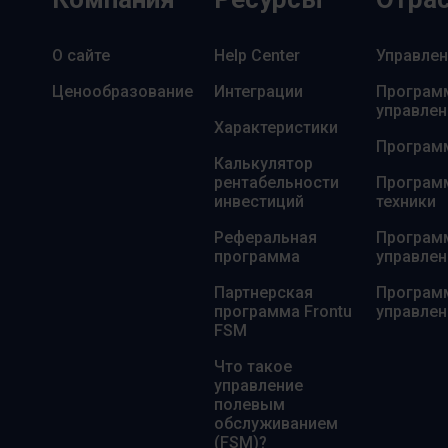
О сайте
Help Center
Управле
Ценообразование
Интеграции
Программ
управлен
Характеристики
Програм
Калькулятор
рентабельности
Программ
инвестиций
техники
Реферальная
Программ
программа
управле
Партнерская
Программ
программа Frontu
управлен
FSM
Что такое
управление
полевым
обслуживанием
(FSM)?