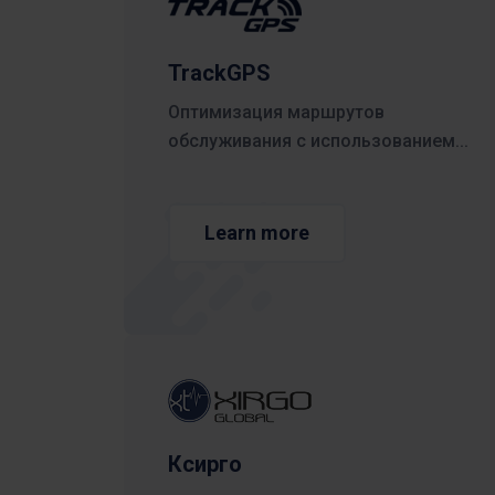
Посмотрите, как Frontu помог другим
Планирование смен и повышение
предприятиям
безопасности с помощью цифрового
Nederlands
решения
TrackGPS
Slovenščina
Оптимизация маршрутов
обслуживания с использованием...
Learn more
Ксирго