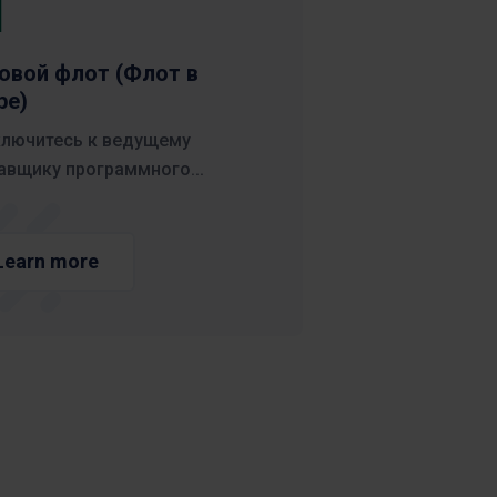
ощущений.
Максимальный
Забронируйте
овой флот (Флот в
ИИ
демонстрацию
ре)
лючитесь к ведущему
авщику программного...
Learn more