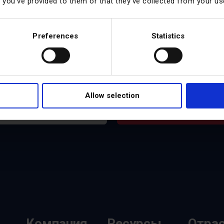
t you’ve provided to them or that they’ve collected from your use
вашей команды
Preferences
Statistics
к 10 000+ лидерам FSM. Подпишитесь на наш ежемесячн
руководством экспертов. Мы находим и сообщаем о конкр
х успеха и игровых руководствах, которые работают прямо
Allow selection
Подписат
Компания
Ресурсы
Отра