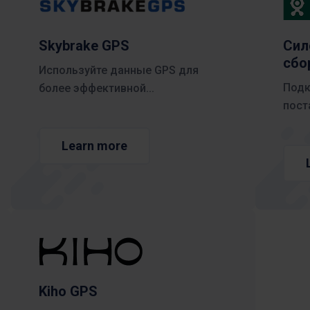
Минимизация простоев оборудования,
отслеживание и оптимизация запасов и
Norsk bokmål
српски
многое другое
Skybrake GPS
Сил
Svenska
Türkçe
сбо
Используйте данные GPS для
Подк
более эффективной...
пост
Learn more
Kiho GPS