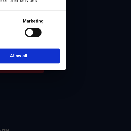
 of their services.
Marketing
ый информационный
етных примерах,
 сейчас.
Allow all
ься
сли