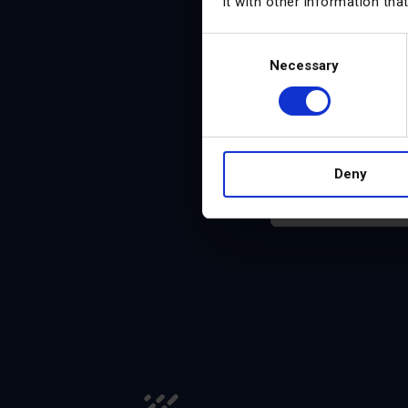
it with other information tha
Consent
Necessary
Selection
Присоединяйтесь 
бюллетень под 
история
Deny