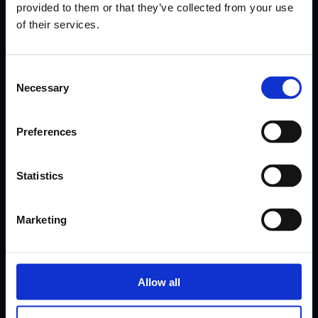
provided to them or that they’ve collected from your use
of their services.
Компанија
Ресурси
О нама
Help Center
Consent
Necessary
Selection
Прицинг
Интеграције
Карактеристике
Preferences
РОИ Цалцулатор
Програм препорука
Statistics
Фронту ФСМ партнерски
програм
Шта је Фиелд Сервице
Marketing
Манагемент (ФСМ)?
Блог
Индустрије
Allow all
Управљање теренском службом