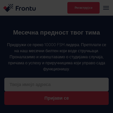
Региструј се
Месечна предност твог тима
Придружи се преко 10000 FSM лидера. Претплати се
на наш месечни билтен који воде стручњаци.
Проналазимо и извештавамо о студијама случаја,
причама о успеху и приручницима који управо сада
функционишу.
Пријави се