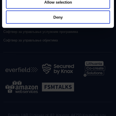
Allow selection
Софтвер за управљање безбедношћу
ХВАЦ софтвер
Deny
Софтвер за тешку опрему
Софтвер за управљање услужним програмима
Софтвер за управљање објектима
Frontu, UAB
|
Laisvės al. 82, Kaunas, 44250 Kauno m. sav.,