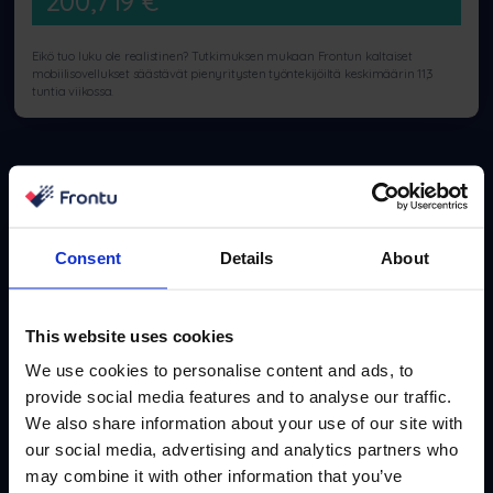
200,719
€
Eikö tuo luku ole realistinen? Tutkimuksen mukaan Frontun kaltaiset
mobiilisovellukset säästävät pienyritysten työntekijöiltä keskimäärin 11,3
tuntia viikossa.
Joukkueesi kuukausittainen etu
Consent
Details
About
Liity yli 10 000 FSM-johtajan joukkoon. Tilaa
kuukausittainen asiantuntijajohtoinen uutiskirjeemme.
This website uses cookies
Etsimme ja raportoimme tapaustutkimuksista,
We use cookies to personalise content and ads, to
menestystarinoista ja toimintaohjeista, jotka toimivat
provide social media features and to analyse our traffic.
juuri nyt.
We also share information about your use of our site with
our social media, advertising and analytics partners who
may combine it with other information that you’ve