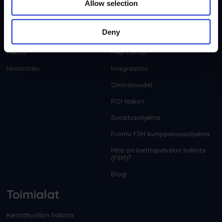
Allow selection
Yritys
Resurssit
Deny
Meistä
Help Center
Hinnoittelu
Integraatiot
Ominaisuudet
ROI-laskuri
Suositusohjelma
Frontu FSM kumppanuusohjelma
Mitä on kenttäpalvelun hallinta
(FSM)?
Blogi
Toimialat
Kenttähuollon hallinta