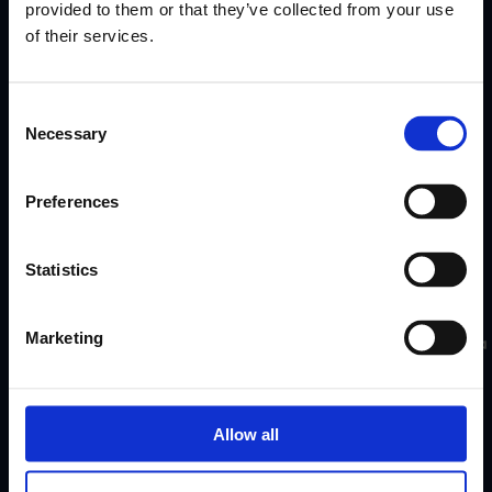
provided to them or that they’ve collected from your use
of their services.
Tilaa
Consent
Necessary
Selection
Preferences
Statistics
Marketing
Työntekijät App
Motiivisuus Työvoima
Motiivisuus Työvoima
Allow all