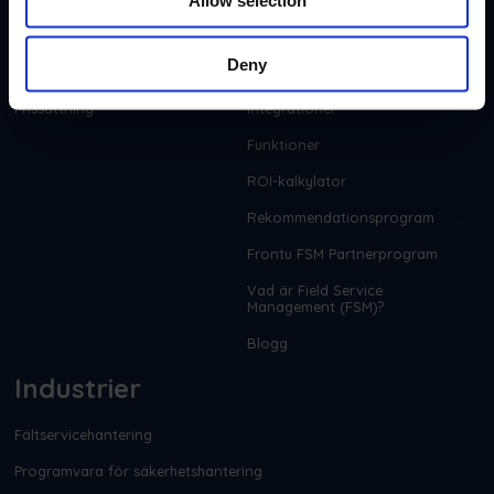
Företag
Resurser
Deny
Om
Help Center
Prissättning
Integrationer
Funktioner
ROI-kalkylator
Rekommendationsprogram
Frontu FSM Partnerprogram
Vad är Field Service
Management (FSM)?
Blogg
Industrier
Fältservicehantering
Programvara för säkerhetshantering