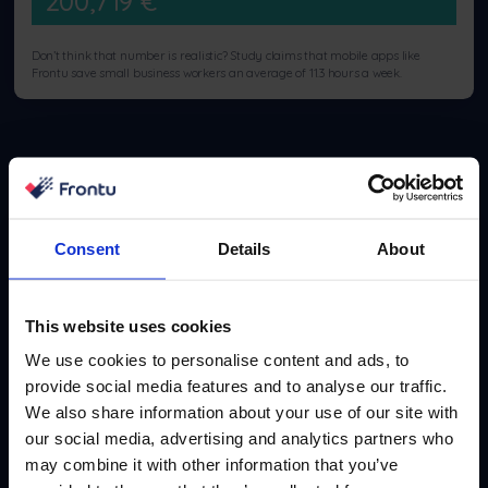
200,719
€
Don’t think that number is realistic? Study claims that mobile apps like
Frontu save small business workers an average of 11.3 hours a week.
Ditt teams månatliga fördel
Consent
Details
About
Gör som 10 000+ FSM-ledare. Prenumerera på vårt
månatliga expertledda nyhetsbrev. Vi hittar och
This website uses cookies
rapporterar om fallstudier, framgångshistorier och
playbooks som fungerar där ute just nu.
We use cookies to personalise content and ads, to
provide social media features and to analyse our traffic.
We also share information about your use of our site with
our social media, advertising and analytics partners who
may combine it with other information that you’ve
Prenumerera