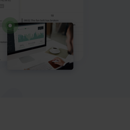
Maks AI
Demo sifariş edin