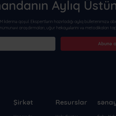
andanın Aylıq Üstün
liderinə qoşul. Ekspertlərin hazırladığı aylıq bülletenimizə ab
nümunəvi araşdırmaları, uğur hekayələrini və metodikaları tap
Abunə o
Şirkət
Resurslar
sənay