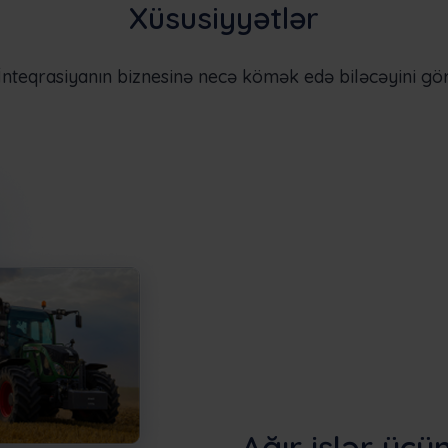
Xüsusiyyətlər
İnteqrasiyanın biznesinə necə kömək edə biləcəyini gö
Ağır işlər üçü