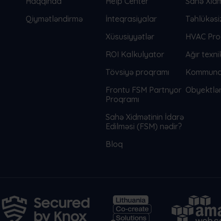
Haqqında
Help Center
Sahə Xidm
Qiymətləndirmə
İnteqrasiyalar
Təhlükəsi
Xüsusiyyətlər
HVAC Pro
ROI Kalkulyator
Ağır texn
Tövsiyə proqramı
Kommunal
Frontu FSM Partnyor
Obyektlər
Proqramı
Sahə Xidmətinin İdarə
Edilməsi (FSM) nədir?
Bloq