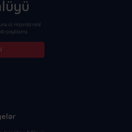
lüyü
unə ol. Hazırda real
ıb paylaşırıq.
l
elər