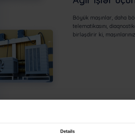
Böyük maşınlar, daha bö
telematikasını, diaqnostik
birləşdirir ki, maşınları
Details