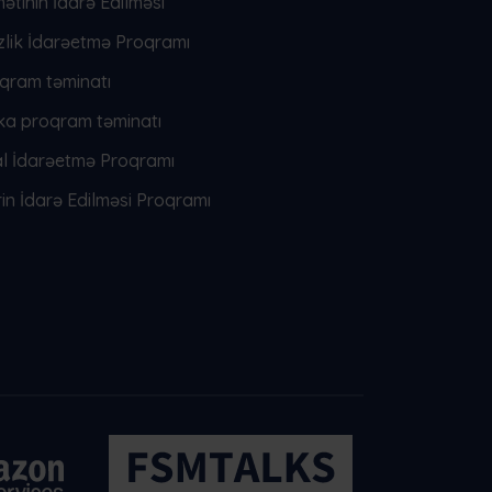
ətinin İdarə Edilməsi
zlik İdarəetmə Proqramı
qram təminatı
ika proqram təminatı
 İdarəetmə Proqramı
in İdarə Edilməsi Proqramı