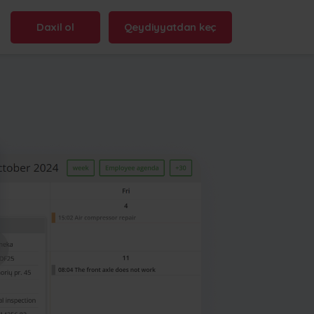
Daxil ol
Qeydiyyatdan keç
n name:
.frontu.com
Max AI artıq buradadır
Qarışıq tapşırıqların yenidən ifadə
edilməsindən tutmuş “bu niyə
gecikdi?” sualına cavab verməyə
qədər, Max AI komandana daha
sürətli hərəkət etməyə və diqqətli
qalmağa kömək edir.