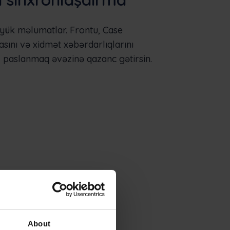
yük məlumatlar. Frontu, Case
asını və xidmət xəbərdarlıqlarını
nız paslanmaq əvəzinə qazanc gətirsin.
About