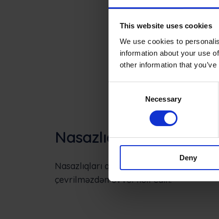
This website uses cookies
We use cookies to personalis
information about your use of
other information that you’ve
Consent
Necessary
Selection
Nasazlıqların qarşısını 
Deny
Nasazlıqları qabaqlayın. Problemləri b
çevrilməzdən əvvəl həll edin.