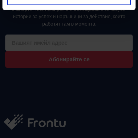
Абонирайте се за нашия месечен бюлетин, воден от
експерти. Ние намираме и съобщаваме за казуси,
истории за успех и наръчници за действие, които
работят там в момента.
Абонирайте се