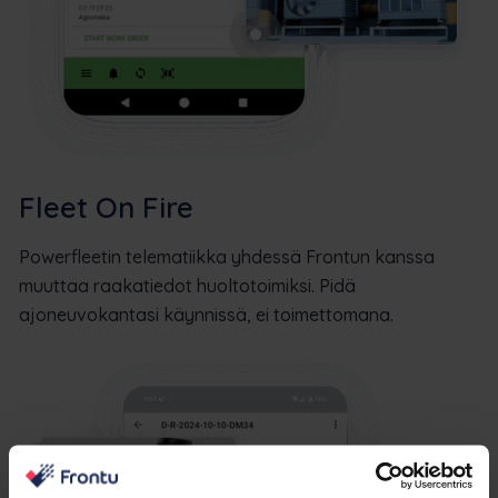
Fleet On Fire
Powerfleetin telematiikka yhdessä Frontun kanssa
muuttaa raakatiedot huoltotoimiksi. Pidä
ajoneuvokantasi käynnissä, ei toimettomana.