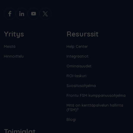
Yritys
Resurssit
Meistä
Help Center
Hinnoittelu
Integraatiot
Ominaisuudet
ROI-laskuri
Suositusohjelma
Frontu FSM kumppanuusohjelma
Mitä on kenttäpalvelun hallinta
(FSM)?
Blogi
Toimialat