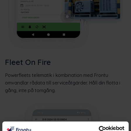
Fleet On Fire
Powerfleets telematik i kombination med Frontu
omvandlar rådata till serviceåtgärder. Håll din flotta i
gång, inte på tomgång.