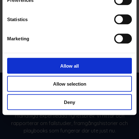
Service Smart
Vet när du ska agera. Automatisera uppgifter som
Statistics
utlöses av diagnostik och missa aldrig ett
underhållsfönster igen.
Marketing
Allow all
Allow selection
Ditt teams månatliga fördel
Deny
Gör som 10 000+ FSM-ledare. Prenumerera på vårt
månatliga expertledda nyhetsbrev. Vi hittar och
rapporterar om fallstudier, framgångshistorier och
playbooks som fungerar där ute just nu.