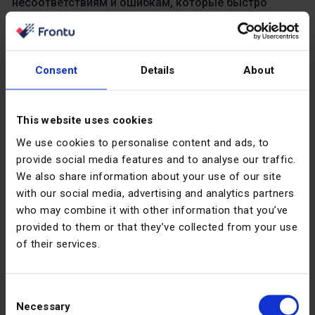
несоответствиям и ошибкам, которые быстро
подрывают доверие к данным.
Frontu решает эту проблему, собирая информацию
Consent
Details
About
непосредственно в полевых условиях с помощью
мобильного приложения
. Техники фиксируют работу
в режиме реального времени, что устраняет
This website uses cookies
необходимость последующего ввода данных и
We use cookies to personalise content and ads, to
снижает административную нагрузку.
provide social media features and to analyse our traffic.
We also share information about your use of our site
Такой подход в режиме реального времени
with our social media, advertising and analytics partners
гарантирует, что показатели технического
who may combine it with other information that you’ve
обслуживания основаны на фактической
provided to them or that they’ve collected from your use
деятельности, а не на реконструированных отчетах.
of their services.
Руководители получают оперативную информацию о
производительности, что позволяет им быстро
реагировать на возникающие проблемы.
Consent
Necessary
Selection