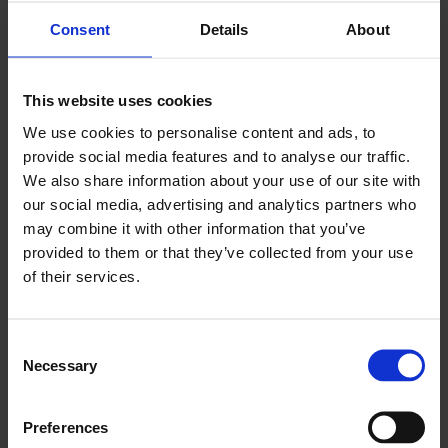
późniejszego wprowadzania danych i zmniejszając
Consent
Details
About
obciążenie administracyjne.
Takie podejście w czasie rzeczywistym zapewnia, że
This website uses cookies
wskaźniki konserwacji są oparte na rzeczywistej
We use cookies to personalise content and ads, to
aktywności, a nie na zrekonstruowanych raportach.
provide social media features and to analyse our traffic.
Menedżerowie zyskują natychmiastowy wgląd w
We also share information about your use of our site with
wydajność, co pozwala im szybko reagować na
our social media, advertising and analytics partners who
pojawiające się problemy.
may combine it with other information that you’ve
provided to them or that they’ve collected from your use
Frontu konsoliduje również te dane w dynamiczne
of their services.
pulpity nawigacyjne, przekształcając surowe dane
wejściowe w jasne, przydatne informacje. Zamiast
Consent
spędzać czas na tworzeniu raportów, zespoły mogą
Necessary
Selection
skupić się na podejmowaniu decyzji i usprawnieniach
operacyjnych.
Preferences