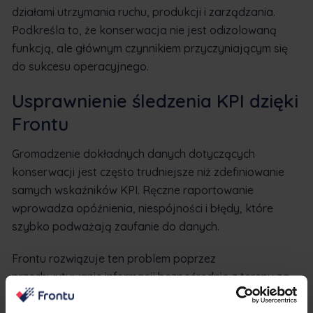
działami utrzymania ruchu, produkcji i zarządzania.
Podkreśla to, że konserwacja nie jest odizolowaną
funkcją, ale głównym czynnikiem przyczyniającym się
do sukcesu operacyjnego.
Usprawnienie śledzenia KPI dzięki
Frontu
Gromadzenie dokładnych danych dotyczących
konserwacji jest często trudniejsze niż zdefiniowanie
samych wskaźników KPI. Ręczne raportowanie
wprowadza opóźnienia, niespójności i błędy, które
szybko podważają zaufanie do danych.
Frontu rozwiązuje ten problem poprzez
przechwytywanie informacji bezpośrednio z terenu za
pośrednictwem
aplikacji mobilnej
. Technicy rejestrują
pracę w czasie rzeczywistym, eliminując potrzebę