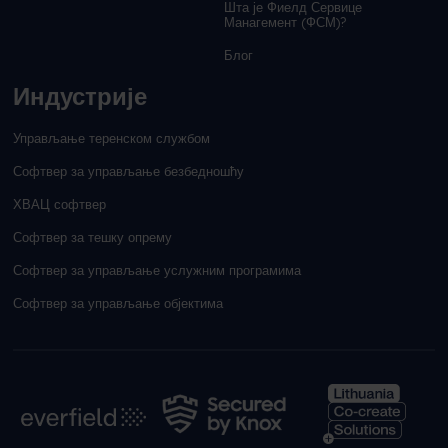
Шта је Фиелд Сервице
Манагемент (ФСМ)?
Блог
Индустрије
Управљање теренском службом
Софтвер за управљање безбедношћу
ХВАЦ софтвер
Софтвер за тешку опрему
Софтвер за управљање услужним програмима
Софтвер за управљање објектима