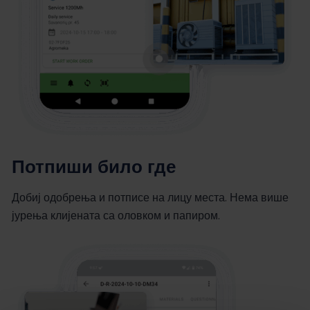
Потпиши било где
Добиј одобрења и потписе на лицу места. Нема више
јурења клијената са оловком и папиром.