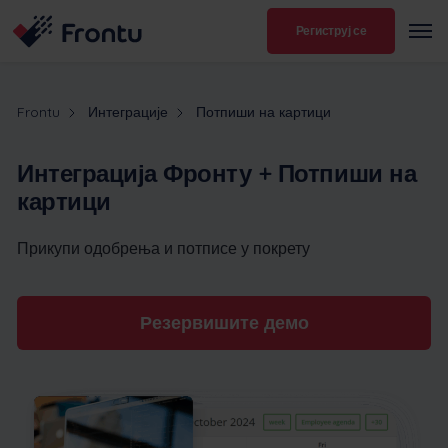
Региструј се
Frontu
Интеграције
Потпиши на картици
Интеграција Фронту + Потпиши на
картици
Прикупи одобрења и потписе у покрету
Резервишите демо