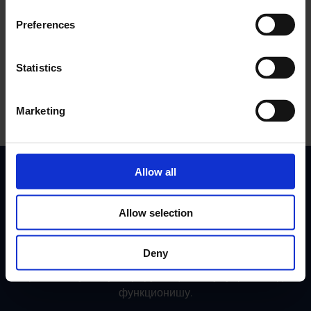
Запечати договор
Preferences
Заврши послове брже прикупљањем потписа одмах.
Питаћеш се зашто си икада слао папирологију поштом.
Statistics
Marketing
Allow all
Месечна предност твог тима
Allow selection
Придружи се преко 10000 FSM лидера. Претплати се
на наш месечни билтен који воде стручњаци.
Deny
Проналазимо и извештавамо о студијама случаја,
причама о успеху и приручницима који управо сада
функционишу.