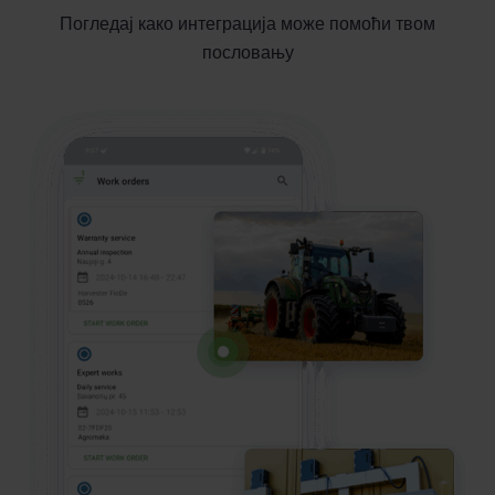
Погледај како интеграција може помоћи твом
пословању