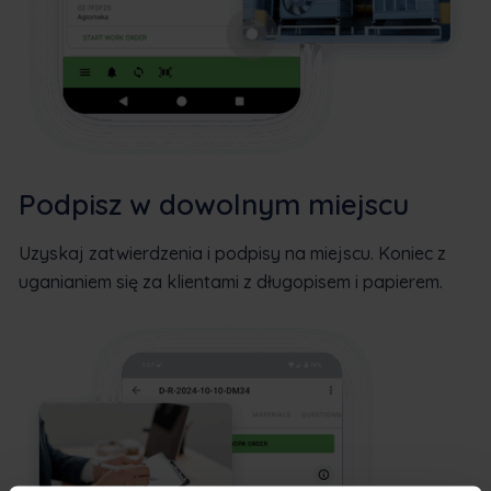
Podpisz w dowolnym miejscu
Uzyskaj zatwierdzenia i podpisy na miejscu. Koniec z
uganianiem się za klientami z długopisem i papierem.