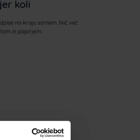
jer koli
odpise na kraju samem. Nič več
alom in papirjem.