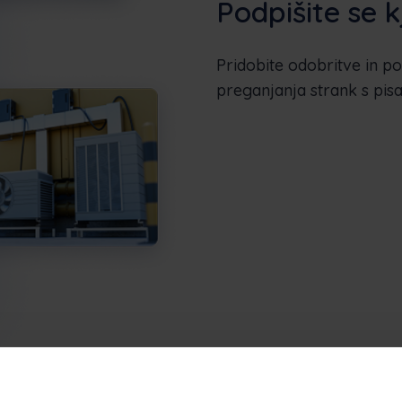
Podpišite se k
Pridobite odobritve in p
preganjanja strank s pis