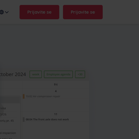
Prijavite se
Prijavite se
n name:
.frontu.com
Max AI je tukaj
Maxova umetna inteligenca
pomaga vaši ekipi, da deluje
hitreje in ostane bistra, od
preoblikovanja zapletenih nalog
do odgovora na vprašanje
"zakaj se je to zavleklo?".