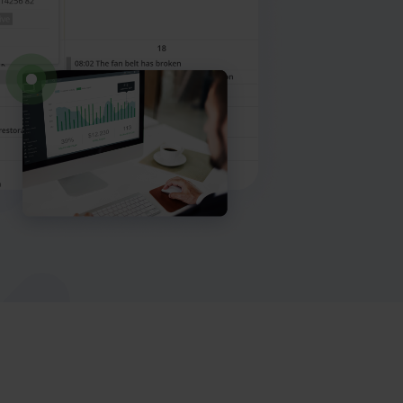
Največja
Rezervirajte
umetna
predstavitev
inteligenca