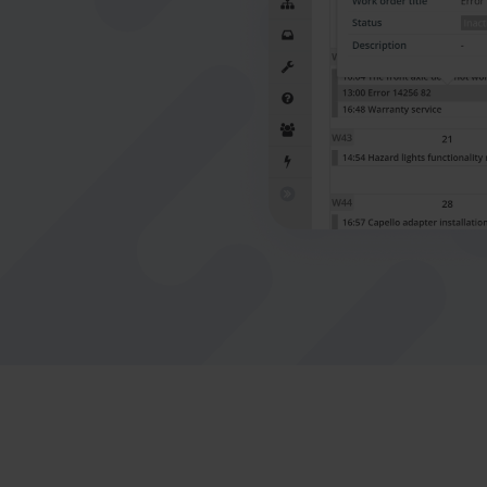
Zmanjšajte izpade strojev, spremljajte in
optimizirajte zaloge in še več
Nederlands
Norsk bokmål
српски
Slovenščina
Svenska
Türkçe