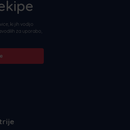
ekipe
e, ki jih vodijo
avodilih za uporabo,
se
trije