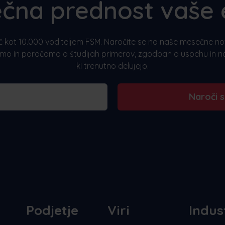
čna prednost vaše 
eč kot 10.000 voditeljem FSM. Naročite se na naše mesečne novic
emo in poročamo o študijah primerov, zgodbah o uspehu in n
ki trenutno delujejo.
Naroči 
Podjetje
Viri
Indus