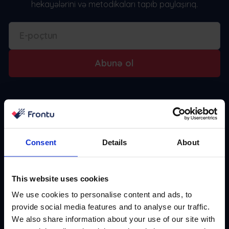
hekayələrini və metodikaları tapıb paylaşırıq.
Abunə ol
Consent
Details
About
This website uses cookies
We use cookies to personalise content and ads, to
İşçilər tətbiqi
Motivity Workforce
Motivity Workforce
provide social media features and to analyse our traffic.
We also share information about your use of our site with