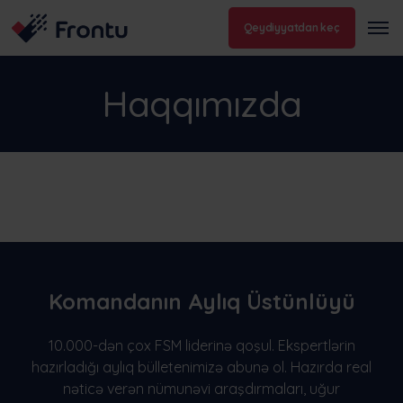
Qeydiyyatdan keç
Haqqımızda
Komandanın Aylıq Üstünlüyü
10.000-dən çox FSM liderinə qoşul. Ekspertlərin
hazırladığı aylıq bülletenimizə abunə ol. Hazırda real
nəticə verən nümunəvi araşdırmaları, uğur