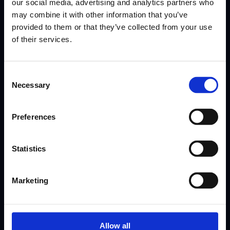
our social media, advertising and analytics partners who
may combine it with other information that you’ve
provided to them or that they’ve collected from your use
of their services.
Şirkət
Resurslar
Consent
Necessary
Selection
Haqqında
Help Center
Qiymətləndirmə
İnteqrasiyalar
Preferences
Xüsusiyyətlər
Statistics
ROI Kalkulyator
Tövsiyə proqramı
Marketing
Frontu FSM Partnyor Proqramı
Sahə Xidmətinin İdarə Edilməsi
(FSM) nədir?
Allow all
Bloq