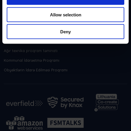
sənayelər
Allow selection
Sahə Xidmətinin İdarə Edilməsi
Təhlükəsizlik İdarəetmə Proqramı
Deny
HVAC Proqram təminatı
Ağır texnika proqram təminatı
Kommunal İdarəetmə Proqramı
Obyektlərin İdarə Edilməsi Proqramı