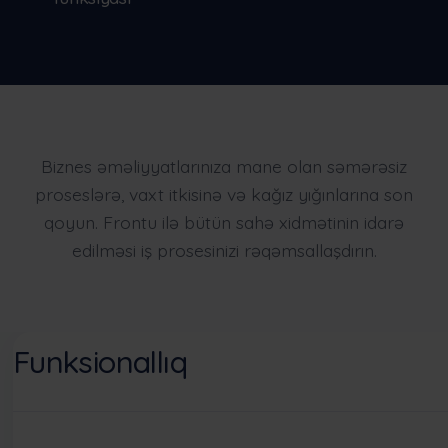
Biznes əməliyyatlarınıza mane olan səmərəsiz
proseslərə, vaxt itkisinə və kağız yığınlarına son
qoyun. Frontu ilə bütün sahə xidmətinin idarə
edilməsi iş prosesinizi rəqəmsallaşdırın.
Funksionallıq