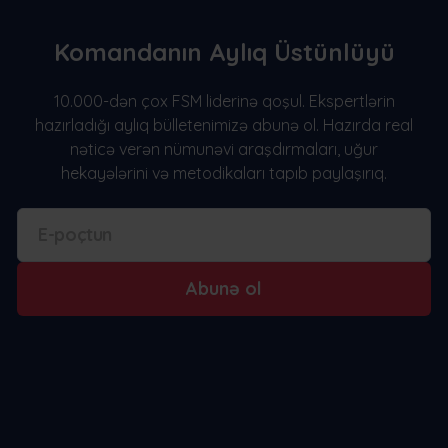
Komandanın Aylıq Üstünlüyü
10.000-dən çox FSM liderinə qoşul. Ekspertlərin
hazırladığı aylıq bülletenimizə abunə ol. Hazırda real
nəticə verən nümunəvi araşdırmaları, uğur
hekayələrini və metodikaları tapıb paylaşırıq.
Abunə ol