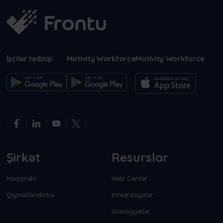
İşçilər tətbiqi
Motivity Workforce
Motivity Workforce
Şirkət
Resurslar
Haqqında
Help Center
Qiymətləndirmə
İnteqrasiyalar
Xüsusiyyətlər