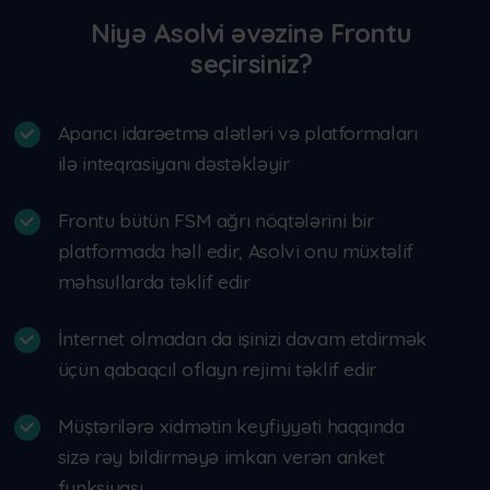
Niyə Asolvi əvəzinə Frontu
seçirsiniz?
Aparıcı idarəetmə alətləri və platformaları
ilə inteqrasiyanı dəstəkləyir
Frontu bütün FSM ağrı nöqtələrini bir
platformada həll edir, Asolvi onu müxtəlif
məhsullarda təklif edir
İnternet olmadan da işinizi davam etdirmək
üçün qabaqcıl oflayn rejimi təklif edir
Müştərilərə xidmətin keyfiyyəti haqqında
sizə rəy bildirməyə imkan verən anket
funksiyası