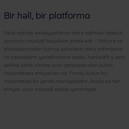
Bir həll, bir platforma
Sahə xidməti əməliyyatlarının idarə edilməsi tədarük
zəncirinin müxtəlif hissələrini əhatə edir – faktura və
planlaşdırmadan tutmuş səhmlərin idarə edilməsinə
və tapşırıqların yaradılmasına qədər, hərtərəfli iş axını
şəklinə sahib olmaq üçün qarşınızda olan bütün
məlumatlara ehtiyacınız var. Frontu bütün bu
məlumatları bir yerdə mərkəzləşdirir, Asolvi isə hər
ehtiyac üçün müxtəlif alətlər yaratmışdır.