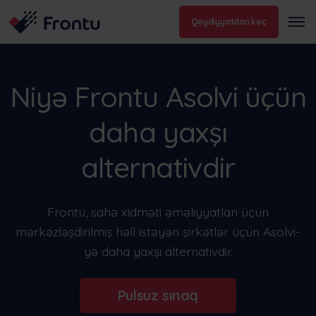
Qeydiyyatdan keç
Niyə Frontu Asolvi üçün
daha yaxşı
alternativdir
Frontu, sahə xidməti əməliyyatları üçün
mərkəzləşdirilmiş həll istəyən şirkətlər üçün Asolvi-
yə daha yaxşı alternativdir.
Pulsuz sınaq