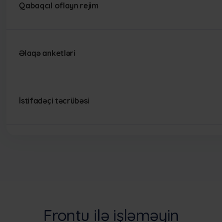
Qabaqcıl oflayn rejim
Əlaqə anketləri
İstifadəçi təcrübəsi
Frontu ilə işləməyin