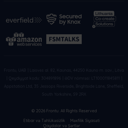
Frontu, UAB
|
Laisvės al. 82, Kaunas, 44250 Kauno m. sav., Litva
|
Qeydiyyat kodu: 304891896
|
ƏDV nömrəsi: LT100011845811
|
Appstation Ltd, 35 Jessops Riverside, Brightside Lane, Sheffield,
South Yorkshire, S9 2RX
© 2026 Frontu. All Rights Reserved
Etibar və Təhlükəsizlik
Məxfilik Siyasəti
Qaydalar və Şərtlər