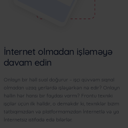
İnternet olmadan işləməyə
davam edin
Onlayn bir həll sual doğurur – işçi qüvvəm siqnal
olmadan uzaq yerlərdə işləyərkən nə edir? Onlayn
həllin hər hansı bir faydası varmı? Frontu texniki
işçilər üçün ilk həlldir, o deməkdir ki, texniklər bizim
tətbiqimizdən və platformamızdan İnternetlə və ya
İnternetsiz istifadə edə bilərlər.