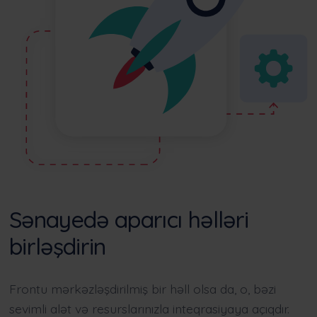
Sənayedə aparıcı həlləri
birləşdirin
Frontu mərkəzləşdirilmiş bir həll olsa da, o, bəzi
sevimli alət və resurslarınızla
inteqrasiyaya
açıqdır.