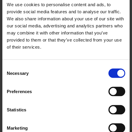
We use cookies to personalise content and ads, to
provide social media features and to analyse our traffic.
We also share information about your use of our site with
our social media, advertising and analytics partners who
may combine it with other information that you’ve
provided to them or that they’ve collected from your use
of their services.
Consent
Necessary
Selection
Müştərilərinizi cəlb edin və
cəlb edin
Preferences
Müştərinin xidmətin çatdırılması prosesinə cəlb
Statistics
edilməsi həm müvəffəqiyyəti, həm də saxlama
dərəcəsini artıra bilər. Frontu müştərilərə xidməti
Marketing