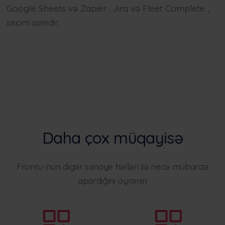
Google Sheets
və
Zapier
,
Jira
və
Fleet Complete
,
seçim sizindir.
Daha çox müqayisə
Frontu-nun digər sənaye həlləri ilə necə mübarizə
apardığını öyrənin