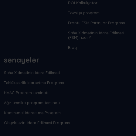
ROI Kalkulyator
Tövsiyə proqramı
Frontu FSM Partnyor Proqramı
Sahə Xidmətinin İdarə Edilməsi
(FSM) nədir?
Bloq
sənayelər
Sahə Xidmətinin İdarə Edilməsi
Təhlükəsizlik İdarəetmə Proqramı
HVAC Proqram təminatı
Ağır texnika proqram təminatı
Kommunal İdarəetmə Proqramı
Obyektlərin İdarə Edilməsi Proqramı