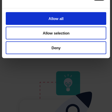
nəzərdən keçirməyə və texniki işçilərə iş haqqında
məlumat əlavə etmək və onlardan keyfiyyət
təminatı üçün yoxlama siyahısı kimi istifadə etmək
Allow all
imkanı verən anket funksiyası təklif edir.
Allow selection
Deny