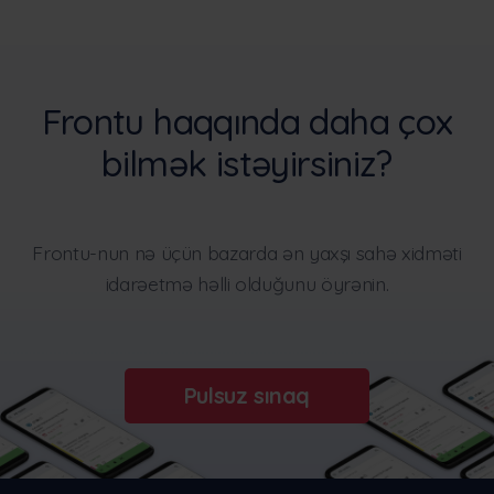
Frontu haqqında daha çox
bilmək istəyirsiniz?
Frontu-nun nə üçün bazarda ən yaxşı sahə xidməti
idarəetmə həlli olduğunu öyrənin.
Pulsuz sınaq