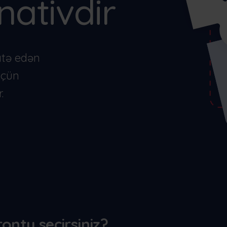
nativdir
mək
erlands
Norsk bokmål
српски
venščina
Svenska
Türkçe
atə edən
üçün
.
ontu seçirsiniz?