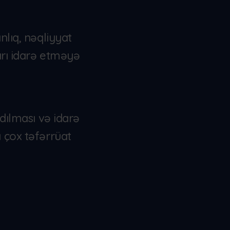
nlıq, nəqliyyat
arı idarə etməyə
adılması və idarə
 çox təfərrüat