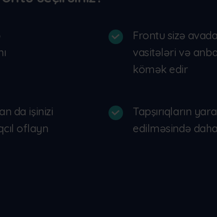
ə
Frontu sizə avada
nı
vasitələri və anb
kömək edir
n da işinizi
Tapşırıqların yar
cıl oflayn
edilməsində daha