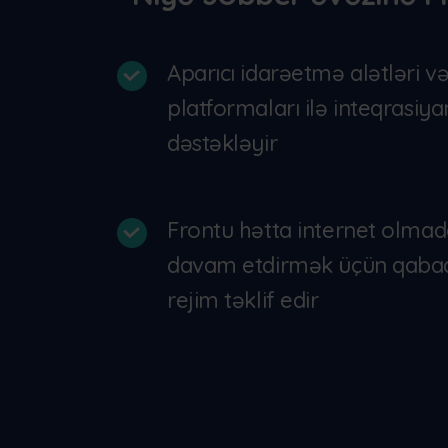
Aparıcı idarəetmə alətləri v
platformaları ilə inteqrasiya
dəstəkləyir
Frontu hətta internet olmada
davam etdirmək üçün qabaq
rejim təklif edir