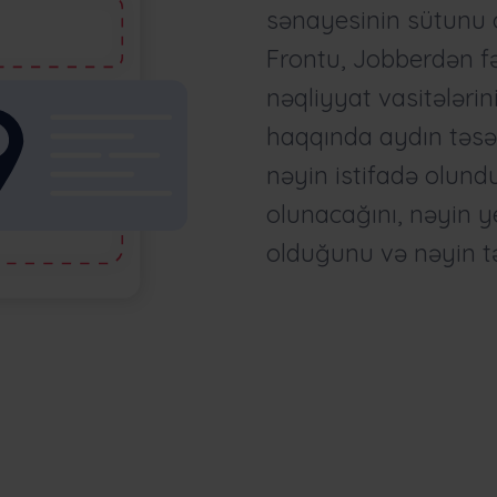
sənayesinin sütunu ol
Frontu, Jobberdən fər
nəqliyyat vasitələrin
haqqında aydın təsə
nəyin istifadə olund
olunacağını, nəyin y
olduğunu və nəyin tə