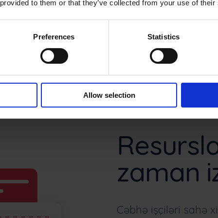
 provided to them or that they’ve collected from your use of their
Preferences
Statistics
Allow selection
Resursla
zaman iz
Cəbhə işçiləri sahə x