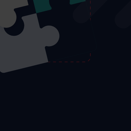
Maks AI
Demo sifariş edin