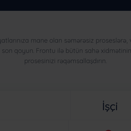
atlarınıza mane olan səmərəsiz proseslərə, v
a son qoyun. Frontu ilə bütün sahə xidmətinin 
prosesinizi rəqəmsallaşdırın.
İşçi