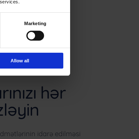
 services.
Marketing
Allow all
rınızı hər
ləyin
idmətlərinin idarə edilməsi