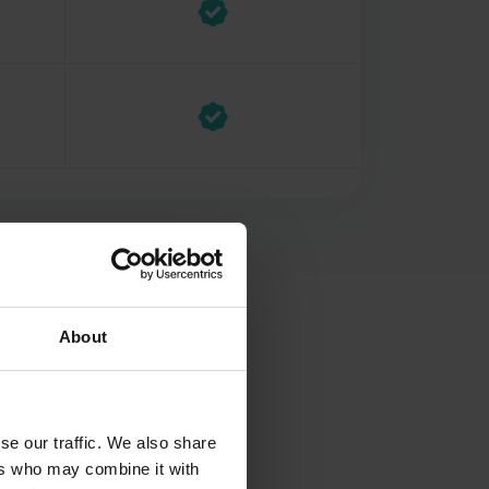
About
lükləri
se our traffic. We also share
ers who may combine it with