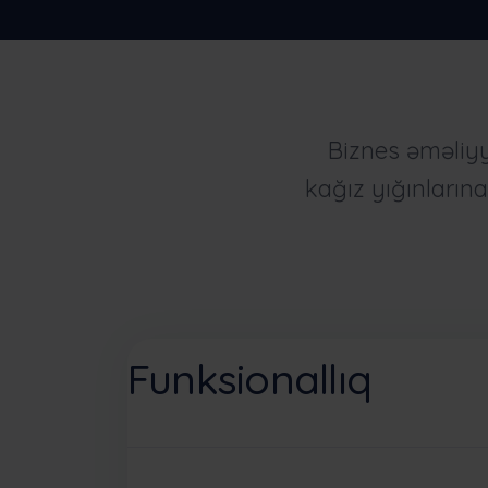
Biznes əməliyy
kağız yığınların
Funksionallıq