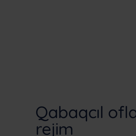
Qabaqcıl ofl
rejim