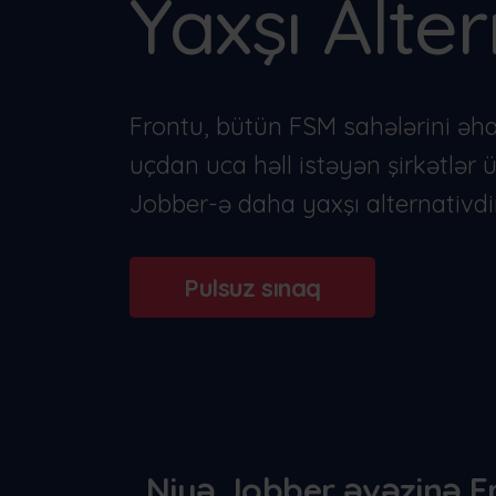
Yaxşı Alter
Frontu-nun digər müəssisələrə necə kö
etdiyini gör
Ned
Slo
Frontu, bütün FSM sahələrini əh
uçdan uca həll istəyən şirkətlər 
Jobber-ə daha yaxşı alternativdir
Pulsuz sınaq
Niyə Jobber əvəzinə Fr