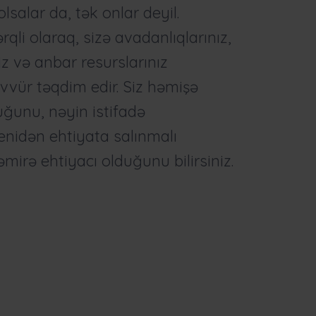
salar da, tək onlar deyil.
qli olaraq, sizə avadanlıqlarınız,
iz və anbar resurslarınız
vvür təqdim edir. Siz həmişə
uğunu, nəyin istifadə
enidən ehtiyata salınmalı
mirə ehtiyacı olduğunu bilirsiniz.