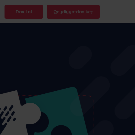
Daxil ol
Qeydiyyatdan keç
n name:
.frontu.com
Max AI artıq buradadır
Qarışıq tapşırıqların yenidən ifadə
edilməsindən tutmuş “bu niyə
gecikdi?” sualına cavab verməyə
qədər, Max AI komandana daha
sürətli hərəkət etməyə və diqqətli
qalmağa kömək edir.