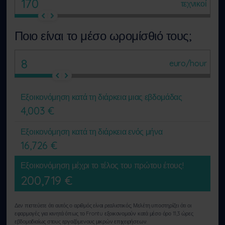
τεχνικοί
Ποιο είναι το μέσο ωρομίσθιό τους;
euro/hour
Εξοικονόμηση κατά τη διάρκεια μιας εβδομάδας
4,003
€
Εξοικονόμηση κατά τη διάρκεια ενός μήνα
16,726
€
Εξοικονόμηση μέχρι το τέλος του πρώτου έτους!
200,719
€
Δεν πιστεύετε ότι αυτός ο αριθμός είναι ρεαλιστικός; Μελέτη υποστηρίζει ότι οι
εφαρμογές για κινητά όπως το Frontu εξοικονομούν κατά μέσο όρο 11,3 ώρες
εβδομαδιαίως στους εργαζόμενους μικρών επιχειρήσεων.