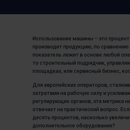
Посмотрите, как Frontu помог другим
Планирование смен и повышение
предприятиям
безопасности с помощью цифрового
Nederlands
решения
Slovenščina
Использование машины – это процент 
производит продукцию, по сравнению
показатель лежит в основе любой оп
то строительный подрядчик, управля
площадках, или сервисный бизнес, к
Для европейских операторов, сталки
затратами на рабочую силу и усилив
регулирующих органов, эта метрика н
отвечает на практический вопрос. Ес
десять процентов, насколько увеличи
дополнительное оборудование?