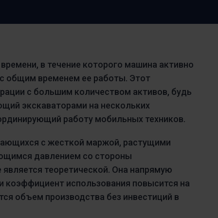
Минимизация простоев оборудования,
отслеживание и оптимизация запасов и
Norsk bokmål
српски
многое другое
Svenska
Türkçe
времени, в течение которого машина активно
 с общим временем ее работы. Этот
ерации с большим количеством активов, будь
ющий экскаваторами на нескольких
оординирующий работу мобильных техников.
вающихся с жесткой маржой, растущими
ающимся давлением со стороны
е является теоретической. Она напрямую
ли коэффициент использования повысится на
тся объем производства без инвестиций в