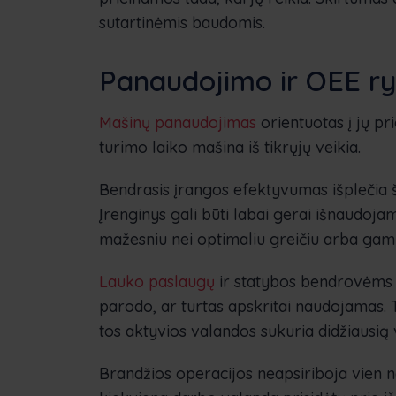
sutartinėmis baudomis.
Panaudojimo ir OEE ry
Mašinų panaudojimas
orientuotas į jų pr
turimo laiko mašina iš tikrųjų veikia.
Bendrasis įrangos efektyvumas išplečia 
Įrenginys gali būti labai gerai išnaudojama
mažesniu nei optimaliu greičiu arba gam
Lauko paslaugų
ir statybos bendrovėms p
parodo, ar turtas apskritai naudojamas.
tos aktyvios valandos sukuria didžiausią 
Brandžios operacijos neapsiriboja vien na