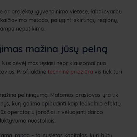
e ar projektų įgyvendinimo vietose, labai svarbu
skaičiavimo metodo, palyginti skirtingų regionų,
tampa nepatikima.
imas mažina jūsų pelną
dų. Nusidėvėjimas tęsiasi nepriklausomai nuo
ovios. Profilaktinė
techninė priežiūra
vis tiek turi
iai mažina pelningumą. Matomos prastovos yra tik
ys, kurį galima apibūdinti kaip ledkalnio efektą.
ūs operatorių įpročiai ir vėluojanti darbo
oduktyvumo nuostoliais.
ma įranga – tai susietas kapitalas, kurį būtų