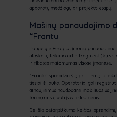
kiekviena darbo valanda prisidėtų prie i
apdorotų medžiagų ar projekto etapų.
Mašinų panaudojimo d
“Frontu
Daugelyje Europos įmonių panaudojimo s
ataskaitų teikimo arba fragmentiškų sis
ir ribotas matomumas visose įmonėse.
“Frontu” sprendžia šią problemą suteikd
tiesiai iš lauko. Operatoriai gali regist
atnaujinimus naudodami mobiliuosius įren
formų ar vėluoti įvesti duomenis.
Dėl šio betarpiškumo keičiasi sprendimų 