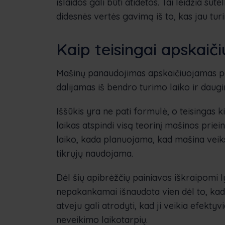
išlaidos gali būti atidėtos. Tai leidžia sute
didesnės vertės gavimą iš to, kas jau tur
Kaip teisingai apskai
Mašinų panaudojimas apskaičiuojamas pa
dalijamas iš bendro turimo laiko ir daug
Iššūkis yra ne pati formulė, o teisingas
laikas atspindi visą teorinį mašinos priei
laiko, kada planuojama, kad mašina veiks
tikrųjų naudojama.
Dėl šių apibrėžčių painiavos iškraipomi l
nepakankamai išnaudota vien dėl to, kad 
atveju gali atrodyti, kad ji veikia efekty
neveikimo laikotarpių.