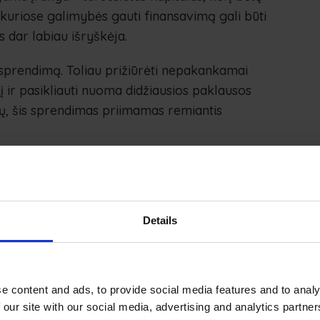
 kuriose galimybės gauti finansavimą gali būti
 dar labiau išryškėja.
sprendimą. Toliau prižiūrėti nepakankamai
ir pasikliauti nuoma didžiausios paklausos
ų, šis sprendimas priimamas remiantis
efektyvumo didinimo
Details
mumo. Neturint aiškių duomenų apie tai, kada
optimizavimo pastangos grindžiamos spėjimais.
e content and ads, to provide social media features and to analy
uo planavimo. Suderinus operatoriaus užimtumą
 our site with our social media, advertising and analytics partn
 įranga nebus palikta nenaudojama dėl