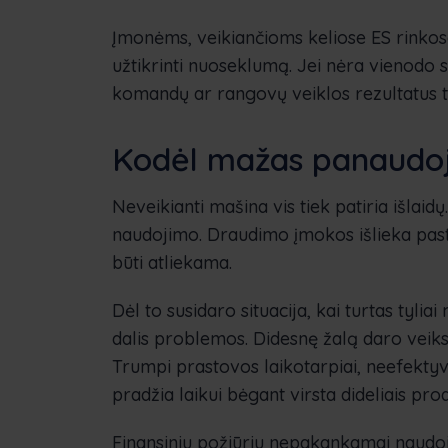
Įmonėms, veikiančioms keliose ES rinkos
užtikrinti nuoseklumą. Jei nėra vienodo 
komandų ar rangovų veiklos rezultatus 
Kodėl mažas panaudoj
Neveikianti mašina vis tiek patiria išlai
naudojimo. Draudimo įmokos išlieka past
būti atliekama.
Dėl to susidaro situacija, kai turtas tyl
dalis problemos. Didesnę žalą daro veiksn
Trumpi prastovos laikotarpiai, neefektyv
pradžia laikui bėgant virsta dideliais pr
Finansiniu požiūriu nepakankamai naudoja