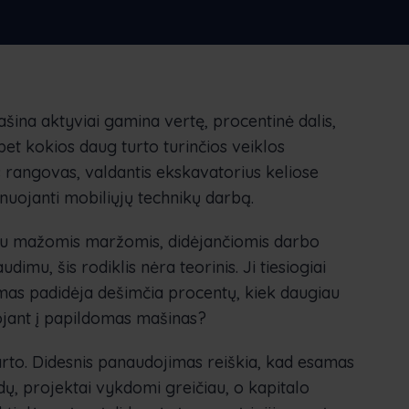
ederlands
Norsk bokmål
српски
ovenščina
Svenska
Türkçe
šina aktyviai gamina vertę, procentinė dalis,
 bet kokios daug turto turinčios veiklos
s rangovas, valdantis ekskavatorius keliose
nuojanti mobiliųjų technikų darbą.
su mažomis maržomis, didėjančiomis darbo
imu, šis rodiklis nėra teorinis. Ji tiesiogiai
imas padidėja dešimčia procentų, kiek daugiau
ojant į papildomas mašinas?
karto. Didesnis panaudojimas reiškia, kad esamas
, projektai vykdomi greičiau, o kapitalo