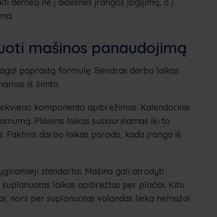
lkti dėmesį ne į didesnės įrangos įsigijimą, o į
ima.
čiuoti mašinos panaudojimą
gal paprastą formulę. Bendras darbo laikas
inamas iš šimto.
 kiekvieno komponento apibrėžimas. Kalendorinis
namumą. Planinis laikas susiaurinamas iki to
. Faktinis darbo laikas parodo, kada įranga iš
yginamieji standartai. Mašina gali atrodyti
suplanuotas laikas apibrėžtas per plačiai. Kitu
viai, nors per suplanuotas valandas lieka nemažai