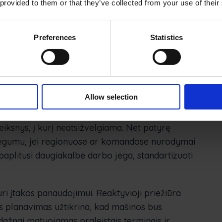
 provided to them or that they’ve collected from your use of their
nka ir pasiruošimo bei perėjimo nuo vieno
 statybų aplinkoje, kur dažnai keičiasi
Preferences
Statistics
mus, kurie kasdien nėra akivaizdūs. Tam tikros
peratoriaus elgesio ar nedidelių techninių
ia imtis tikslingų intervencijų, o ne iš esmės
Allow selection
ksnys, į kurį neatsižvelgiama. Net patyrę
ajėgumu, jei regionuose ar komandose nurodymai
paplitusi daugiakalbė darbo jėga, standartizuoti
uri įtakos panaudojimui. Reaktyvioji priežiūra
s planavimas užtikrina, kad mašinos bus
 dažnai matuojamas praleistais terminais ir