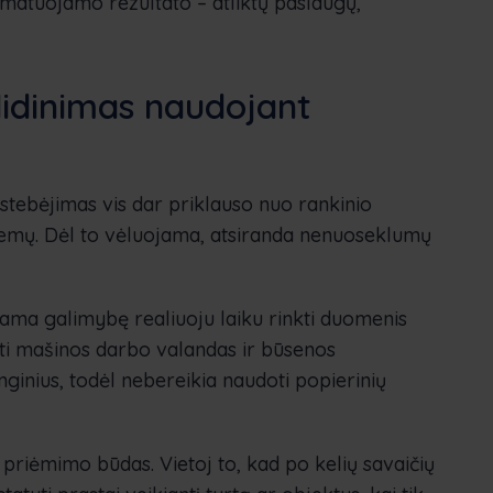
šmatuojamo rezultato – atliktų paslaugų,
idinimas naudojant
tebėjimas vis dar priklauso nuo rankinio
temų. Dėl to vėluojama, atsiranda nenuoseklumų
ama galimybę realiuoju laiku rinkti duomenis
ruoti mašinos darbo valandas ir būsenos
ginius, todėl nebereikia naudoti popierinių
priėmimo būdas. Vietoj to, kad po kelių savaičių