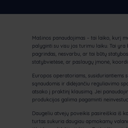
sprendimą
įmonėms
N
Sl
Mašinos panaudojimas – tai laiko, kurį ma
palyginti su visu jos turimu laiku. Tai yra
pagrindas, nesvarbu, ar tai būtų statybo
statybvietėse, ar paslaugų įmonė, koordi
Europos operatoriams, susiduriantiems 
sąnaudomis ir didėjančiu reguliavimo spaud
atsako į praktinį klausimą. Jei panaudoj
produkcijos galima pagaminti neinvestu
Daugeliu atvejų poveikis pasireiškia iš 
turtas sukuria daugiau apmokamų valandų