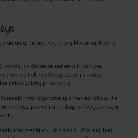
šys
ieinamumą. Jis atsako į vieną klausimą. Kiek iš
šį vaizdą, pridėdamas našumą ir kokybę.
s, bet vis tiek neefektyvus, jei jis veikia
ina nekokybišką produkciją.
anaudojimas paprastai yra išeities taškas. Jis
 Tuomet OEE patikslina analizę, parodydamas, ar
vertę.
udojimo stebėjimu. Jos siekia užtikrinti, kad