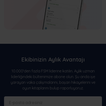
Ekibinizin Aylık Avantajı
10.000'den fazla FSM liderine katılın. Aylık uzman
liderliğindeki bültenimize abone olun. Şu anda işe
yarayan vaka çalışmalarını, başarı hikayelerini ve
oyun kitaplarını bulup raporluyoruz.