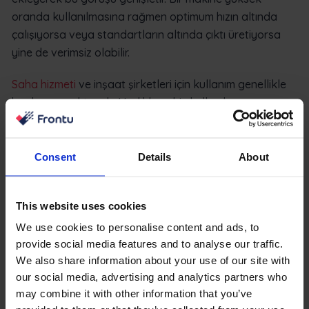
oranda kullanılmasına rağmen optimum hızın altında
çalışıyorsa veya standartların altında çıktı üretiyorsa
yine de verimsiz olabilir.
Saha hizmeti
ve inşaat şirketleri için kullanım genellikle
başlangıç noktasıdır. Varlıkların hiç kullanılıp
kullanılmadığını vurgular. OEE daha sonra bu aktif
saatlerin maksimum değer sağlayıp sağlamadığını
göstererek analizi geliştirir.
Consent
Details
About
Olgun operasyonlar yalnızca kullanım oranını takip
etmenin ötesine geçer. İster tamamlanmış hizmet işleri,
This website uses cookies
ister işlenmiş malzemeler veya proje kilometre taşları
We use cookies to personalise content and ads, to
olsun, her çalışma saatinin ölçülebilir çıktıya katkıda
provide social media features and to analyse our traffic.
bulunmasını sağlamayı amaçlarlar.
We also share information about your use of our site with
our social media, advertising and analytics partners who
Frontu ile Makine Kullanımını
may combine it with other information that you’ve