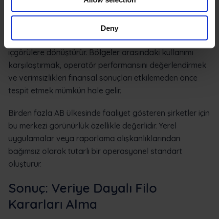
süresi veya tutarsız kullanım gibi kalıplar tüm filo
genelinde görünür hale gelir.
Deny
Analitik katman, ham verileri eyleme geçirilebilir
içgörülere dönüştürür. Bölgeler arasındaki kullanımı
karşılaştırmak, operatör performansını değerlendirmek
ve verimsizlikleri finansal sonuçları etkilemeden önce
tespit etmek mümkün hale gelir.
Birden fazla AB ülkesinde faaliyet gösteren şirketler için
bu merkezi görünürlük özellikle değerlidir. Yerel
uygulamalar veya raporlama alışkanlıklarından
bağımsız olarak tutarlı bir operasyonel standart
oluşturur.
Sonuç: Veriye Dayalı Filo
Kararları Alma