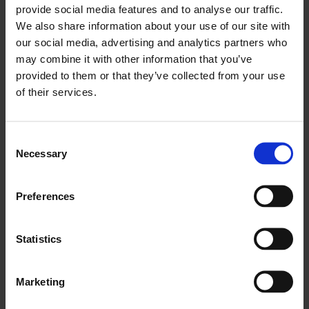
projekta atskaites punkti.
provide social media features and to analyse our traffic.
We also share information about your use of our site with
Mašīnu izmantošanas
our social media, advertising and analytics partners who
palielināšana ar Frontu
may combine it with other information that you’ve
provided to them or that they’ve collected from your use
Daudzos Eiropas uzņēmumos izmantošanas
of their services.
izsekošana joprojām ir atkarīga no manuālas
ziņošanas vai sadrumstalotām sistēmām. Tas rada
Consent
aizkavēšanos, nekonsekvenci un ierobežotu
Necessary
Selection
pārredzamību starp objektiem.
Frontu risina šo problēmu, nodrošinot reāllaika datu
Preferences
iegūšanu tieši no lauka. Operatori var reģistrēt mašīnu
nostrādātās stundas un statusa atjauninājumus,
Statistics
izmantojot mobilās ierīces, tādējādi novēršot
paļaušanos uz papīra veidlapām vai aizkavētu datu
Marketing
ievadīšanu.