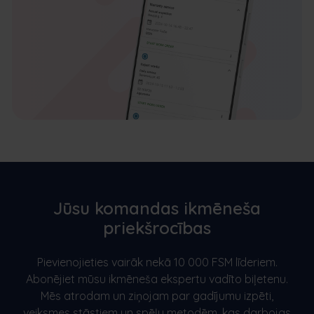
Jūsu komandas ikmēneša
priekšrocības
Pievienojieties vairāk nekā 10 000 FSM līderiem.
Abonējiet mūsu ikmēneša ekspertu vadīto biļetenu.
Mēs atrodam un ziņojam par gadījumu izpēti,
veiksmes stāstiem un spēļu metodēm, kas darbojas