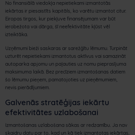
No finansiālā viedokļa nepietiekami izmantotās
iekārtas ir piesaistīts kapitāls, ko varētu izmantot citur.
Eiropas tirgos, kur piekļuve finansējumam var būt
ierobežota vai dārga, šī neefektivitāte kļūst vēl
izteiktāka.
Uzņēmumi bieži saskaras ar sarežģītu lēmumu. Turpināt
uzturēt nepietiekami izmantotus aktīvus vai samazināt
autoparka apjomu un paļauties uz nomu pieprasījuma
maksimuma laikā. Bez precīziem izmantošanas datiem
šo lēmumu pieņem, pamatojoties uz pieņēmumiem,
nevis pierādījumiem.
Galvenās stratēģijas iekārtu
efektivitātes uzlabošanai
Izmantošanas uzlabošana sākas ar redzamību. Ja nav
skaidru datu par to, kad un kā tiek izmantotas iekārtas,