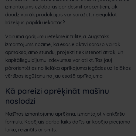
izmantojums uzlabojas par desmit procentiem, cik
daudz vairāk produkcijas var saražot, neieguldot
līdzekļus papildu iekārtās?
Vairumā gadījumu ietekme ir tūlītēja. Augstāks
izmantojums nozīmē, ka esošie aktīvi saražo vairāk
apmaksājamo stundu, projekti tiek īstenoti ātrāk, un
kapitālieguldījumu izdevumus var atlikt. Tas ļauj
pārorientēties no lielāka aprīkojuma iegādes uz lielākas
vērtības iegūšanu no jau esošā aprīkojuma.
Kā pareizi aprēķināt mašīnu
noslodzi
Mašīnas izmantojumu aprēķina, izmantojot vienkāršu
formulu. Kopējais darba laiks dalīts ar kopējo pieejamo
laiku, reizināts ar simts.