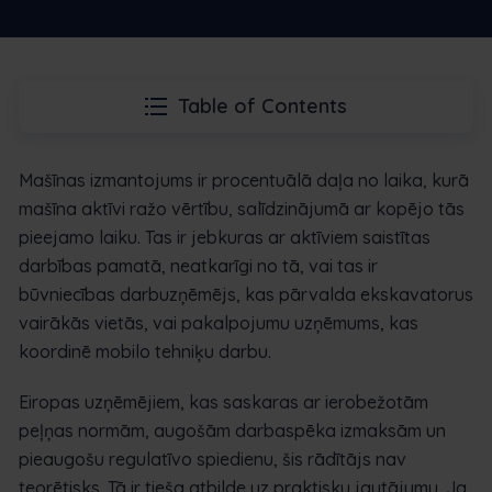
Table of Contents
Mašīnas izmantojums ir procentuālā daļa no laika, kurā
mašīna aktīvi ražo vērtību, salīdzinājumā ar kopējo tās
pieejamo laiku. Tas ir jebkuras ar aktīviem saistītas
darbības pamatā, neatkarīgi no tā, vai tas ir
būvniecības darbuzņēmējs, kas pārvalda ekskavatorus
vairākās vietās, vai pakalpojumu uzņēmums, kas
koordinē mobilo tehniķu darbu.
Eiropas uzņēmējiem, kas saskaras ar ierobežotām
peļņas normām, augošām darbaspēka izmaksām un
pieaugošu regulatīvo spiedienu, šis rādītājs nav
teorētisks. Tā ir tieša atbilde uz praktisku jautājumu. Ja