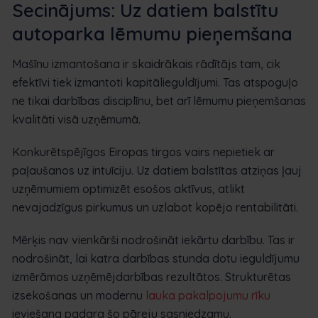
Secinājums: Uz datiem balstītu
autoparka lēmumu pieņemšana
Mašīnu izmantošana ir skaidrākais rādītājs tam, cik
efektīvi tiek izmantoti kapitālieguldījumi. Tas atspoguļo
ne tikai darbības disciplīnu, bet arī lēmumu pieņemšanas
kvalitāti visā uzņēmumā.
Konkurētspējīgos Eiropas tirgos vairs nepietiek ar
paļaušanos uz intuīciju. Uz datiem balstītas atziņas ļauj
uzņēmumiem optimizēt esošos aktīvus, atlikt
nevajadzīgus pirkumus un uzlabot kopējo rentabilitāti.
Mērķis nav vienkārši nodrošināt iekārtu darbību. Tas ir
nodrošināt, lai katra darbības stunda dotu ieguldījumu
izmērāmos uzņēmējdarbības rezultātos. Strukturētas
izsekošanas un modernu
lauka pakalpojumu rīku
ieviešana padara šo pāreju sasniedzamu.