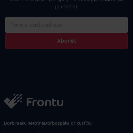
jau šobrīd.
Abonēt
Darbinieku lietotne
Darbaspēks ar kustību