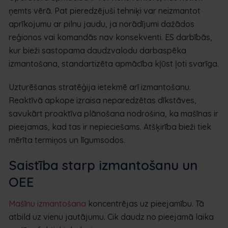
ņemts vērā. Pat pieredzējuši tehniķi var neizmantot
aprīkojumu ar pilnu jaudu, ja norādījumi dažādos
reģionos vai komandās nav konsekventi. ES darbībās,
kur bieži sastopama daudzvalodu darbaspēka
izmantošana, standartizēta apmācība kļūst ļoti svarīga.
Uzturēšanas stratēģija ietekmē arī izmantošanu.
Reaktīvā apkope izraisa neparedzētas dīkstāves,
savukārt proaktīva plānošana nodrošina, ka mašīnas ir
pieejamas, kad tas ir nepieciešams. Atšķirība bieži tiek
mērīta termiņos un līgumsodos.
Saistība starp izmantošanu un
OEE
Mašīnu izmantošana
koncentrējas uz pieejamību. Tā
atbild uz vienu jautājumu. Cik daudz no pieejamā laika