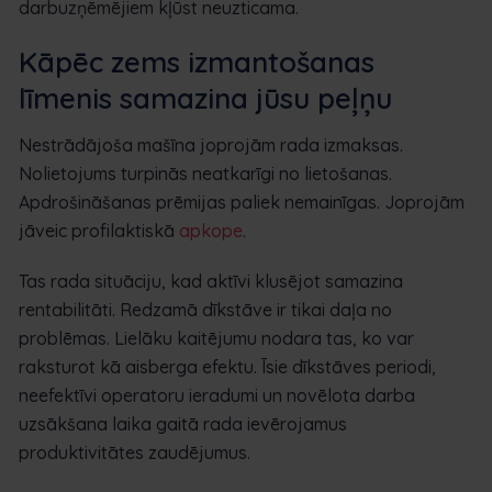
darbuzņēmējiem kļūst neuzticama.
Kāpēc zems izmantošanas
līmenis samazina jūsu peļņu
Nestrādājoša mašīna joprojām rada izmaksas.
Nolietojums turpinās neatkarīgi no lietošanas.
Apdrošināšanas prēmijas paliek nemainīgas. Joprojām
jāveic profilaktiskā
apkope
.
Tas rada situāciju, kad aktīvi klusējot samazina
rentabilitāti. Redzamā dīkstāve ir tikai daļa no
problēmas. Lielāku kaitējumu nodara tas, ko var
raksturot kā aisberga efektu. Īsie dīkstāves periodi,
neefektīvi operatoru ieradumi un novēlota darba
uzsākšana laika gaitā rada ievērojamus
produktivitātes zaudējumus.