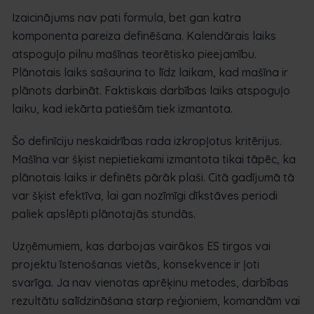
Izaicinājums nav pati formula, bet gan katra
komponenta pareiza definēšana. Kalendārais laiks
atspoguļo pilnu mašīnas teorētisko pieejamību.
Plānotais laiks sašaurina to līdz laikam, kad mašīna ir
plānots darbināt. Faktiskais darbības laiks atspoguļo
laiku, kad iekārta patiešām tiek izmantota.
Šo definīciju neskaidrības rada izkropļotus kritērijus.
Mašīna var šķist nepietiekami izmantota tikai tāpēc, ka
plānotais laiks ir definēts pārāk plaši. Citā gadījumā tā
var šķist efektīva, lai gan nozīmīgi dīkstāves periodi
paliek apslēpti plānotajās stundās.
Uzņēmumiem, kas darbojas vairākos ES tirgos vai
projektu īstenošanas vietās, konsekvence ir ļoti
svarīga. Ja nav vienotas aprēķinu metodes, darbības
rezultātu salīdzināšana starp reģioniem, komandām vai