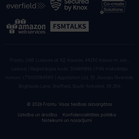
Frontu, UAB
|
Laisvės al. 82, Kaunas, 44250 Kauno m. sav.,
Lietuva
|
Reģistrācijas kods: 304891896
|
PVN maksātāja
numurs: LT100011845811
|
Appstation Ltd, 35 Jessops Riverside,
Brightside Lane, Sheffield, South Yorkshire, S9 2RX
© 2026 Frontu. Visas tiesības aizsargātas
Uzticība un drošība
Konfidencialitātes politika
Noteikumi un nosacījumi