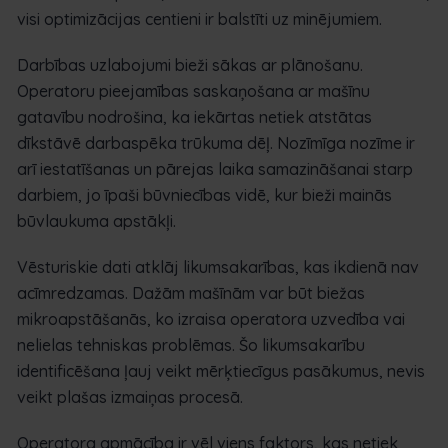
visi optimizācijas centieni ir balstīti uz minējumiem.
Darbības uzlabojumi bieži sākas ar plānošanu.
Operatoru pieejamības saskaņošana ar mašīnu
gatavību nodrošina, ka iekārtas netiek atstātas
dīkstāvē darbaspēka trūkuma dēļ. Nozīmīga nozīme ir
arī iestatīšanas un pārejas laika samazināšanai starp
darbiem, jo īpaši būvniecības vidē, kur bieži mainās
būvlaukuma apstākļi.
Vēsturiskie dati atklāj likumsakarības, kas ikdienā nav
acīmredzamas. Dažām mašīnām var būt biežas
mikroapstāšanās, ko izraisa operatora uzvedība vai
nelielas tehniskas problēmas. Šo likumsakarību
identificēšana ļauj veikt mērķtiecīgus pasākumus, nevis
veikt plašas izmaiņas procesā.
Operatora apmācība ir vēl viens faktors, kas netiek