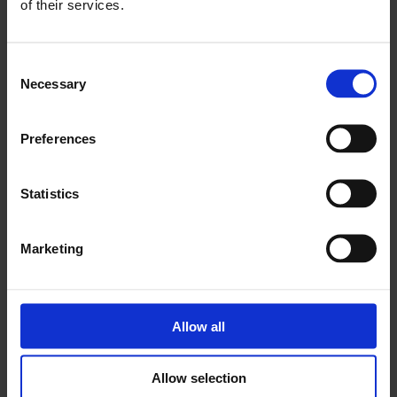
of their services.
Consent
Necessary
Selection
Preferences
Statistics
Marketing
Allow all
Allow selection