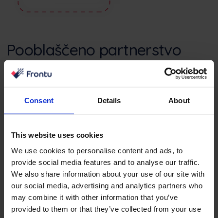
Pooblaščeno partnerstvo
Če želite biti upravičeni do pooblaščenega
partnerstva, morate imeti vi ali vaše podjetje
Consent
Details
About
pravico do distribucije programske opreme Frontu
na dogovorjeni lokaciji.
Imeti morate licenco ali zakonsko dovoljenje za
This website uses cookies
izvajanje takšne dejavnosti.
We use cookies to personalise content and ads, to
V skladu z izbranim načrtom boste prejeli provizije
provide social media features and to analyse our traffic.
in proračun za trženje.
We also share information about your use of our site with
our social media, advertising and analytics partners who
may combine it with other information that you’ve
Model izplačil je do 35 % deleža prihodkov in do
provided to them or that they’ve collected from your use
3600 EUR letno za tržne kampanje.