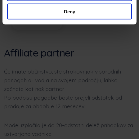
Deny
Affiliate partner
Če imate občinstvo, ste strokovnjak v sorodnih
panogah ali vodja na svojem področju, lahko
začnete kot naš partner.
Po podpisu pogodbe boste prejeli odstotek od
prodaje za obdobje 12 mesecev.
Model izplačila je do 20-odstotni delež prihodkov za
ustvarjene vodnike.