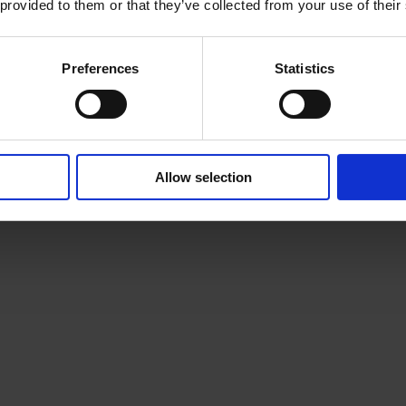
z-nous un courriel en cliquant sur le lien ci-d
 provided to them or that they’ve collected from your use of their
Preferences
Statistics
Devenez partenaire
Allow selection