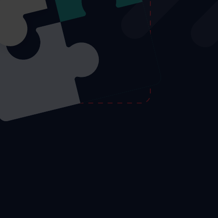
Max
Réservez une
AI
démonstration