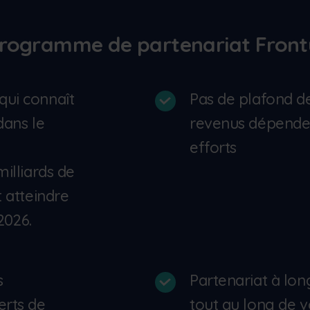
 programme de partenariat Front
qui connaît
Pas de plafond d
dans le
revenus dépende
efforts
milliards de
t atteindre
 2026.
s
Partenariat à lon
erts de
tout au long de 