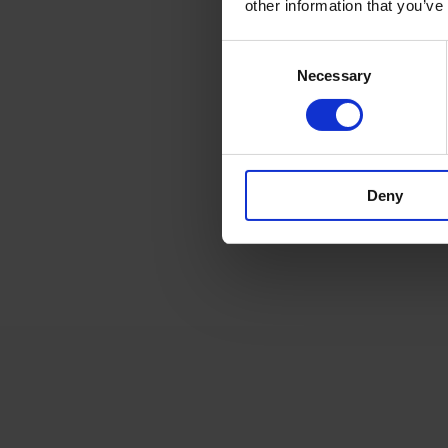
Envoye
other information that you’ve
Consent
Necessary
Selection
Deny