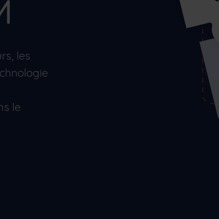
M
Minimiser les temps d'arrêt des machines,
suivre et optimiser les stocks, etc.
Nederlands
Norsk bokmål
српски
Slovenščina
Svenska
Türkçe
rs, les
echnologie
s le