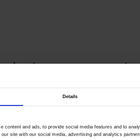
uhaitez en savoir 
gramme de parten
Details
sitez pas à nous contacter et un membre de 
e content and ads, to provide social media features and to analy
équipe vous aidera à répondre à vos questions
 our site with our social media, advertising and analytics partn