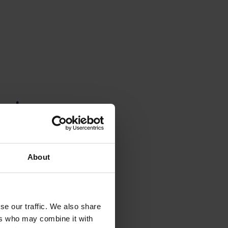
plus sur
ariat ?
About
notre
se our traffic. We also share
.
ers who may combine it with