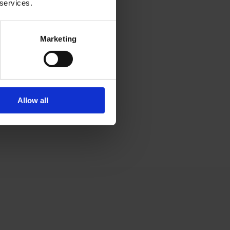
essous.
 services.
Marketing
Allow all