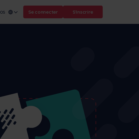
pos
Se connecter
S'inscrire
omaine :
.frontu.com
ă
Max AI est ici
Qu'il s'agisse de reformuler des
tâches compliquées ou de
répondre à la question "pourquoi
cela a-t-il été retardé ?", Max AI
aide votre équipe à agir plus
rapidement et à garder la tête
hors de l'eau.