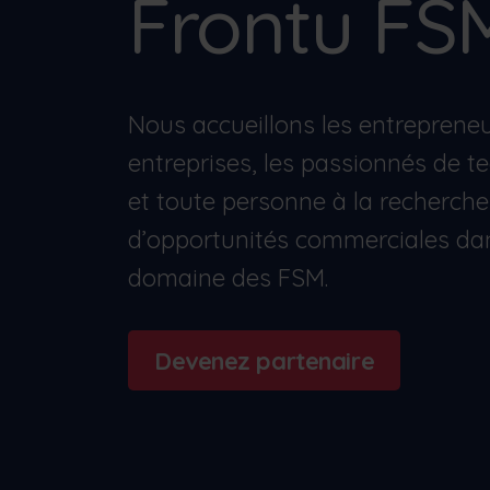
Frontu FS
Études de cas
Voir comment Frontu a aidé d'autres
entreprises
Nous accueillons les entrepreneu
entreprises, les passionnés de t
et toute personne à la recherche
d’opportunités commerciales dan
domaine des FSM.
Devenez partenaire