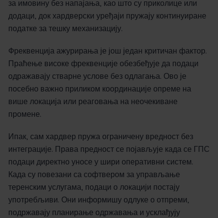
за имовину без напајања, као што су приколице или
додаци, док хардверски уређаји пружају континуиране
податке за тешку механизацију.
Фреквенција ажурирања је још један критичан фактор.
Праћење високе фреквенције обезбеђује да подаци
одражавају стварне услове без одлагања. Ово је
посебно важно приликом координације опреме на
више локација или реаговања на неочекиване
промене.
Ипак, сам хардвер пружа ограничену вредност без
интеграције. Права предност се појављује када се ГПС
подаци директно уносе у шири оперативни систем.
Када су повезани са софтвером за управљање
теренским услугама, подаци о локацији постају
употребљиви. Они информишу одлуке о отпреми,
подржавају планирање одржавања и усклађују