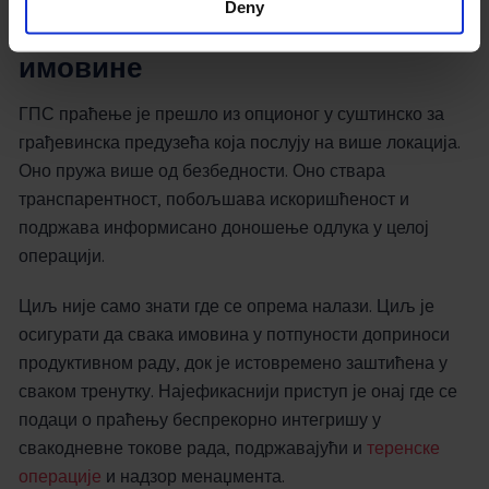
Deny
Заштита ваше највредније
имовине
ГПС праћење је прешло из опционог у суштинско за
грађевинска предузећа која послују на више локација.
Оно пружа више од безбедности. Оно ствара
транспарентност, побољшава искоришћеност и
подржава информисано доношење одлука у целој
операцији.
Циљ није само знати где се опрема налази. Циљ је
осигурати да свака имовина у потпуности доприноси
продуктивном раду, док је истовремено заштићена у
сваком тренутку. Најефикаснији приступ је онај где се
подаци о праћењу беспрекорно интегришу у
свакодневне токове рада, подржавајући и
теренске
операције
и надзор менаџмента.