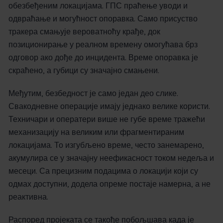
обезбеђеним локацијама. ГПС праћење уводи и
одвраћање и могућност опоравка. Само присуство
тракера смањује вероватноћу крађе, док
позиционирање у реалном времену омогућава брз
одговор ако дође до инцидента. Време опоравка је
скраћено, а губици су значајно смањени.
Међутим, безбедност је само један део слике.
Свакодневне операције имају једнако велике користи.
Техничари и оператери више не губе време тражећи
механизацију на великим или фрагментираним
локацијама. То изгубљено време, често занемарено,
акумулира се у значајну неефикасност током недеља и
месеци. Са прецизним подацима о локацији који су
одмах доступни, додела опреме постаје намерна, а не
реактивна.
Распоред пројеката се такође побољшава када је