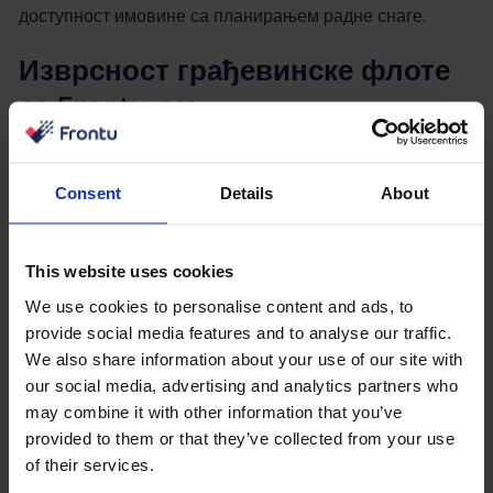
доступност имовине са планирањем радне снаге.
Изврсност грађевинске флоте
са Frontu-ом
Грађевинским фирмама и дилерима опреме потребно
је више од изолованих алата. Потребно им је
Consent
Details
About
јединствено окружење где се имовином и људима
управља заједно. Frontu то решава комбиновањем
управљања техничарима са праћењем опреме у
This website uses cookies
јединствену платформу
.
We use cookies to personalise content and ads, to
provide social media features and to analyse our traffic.
Са консолидованим прегледом доступности
We also share information about your use of our site with
техничара, напретка посла и локације опреме,
our social media, advertising and analytics partners who
оперативне одлуке постају брже и тачније. Диспечери
may combine it with other information that you’ve
се више не ослањају на фрагментиране информације
provided to them or that they’ve collected from your use
или више система. Уместо тога, могу доделити посао
of their services.
на основу услова у реалном времену у целој