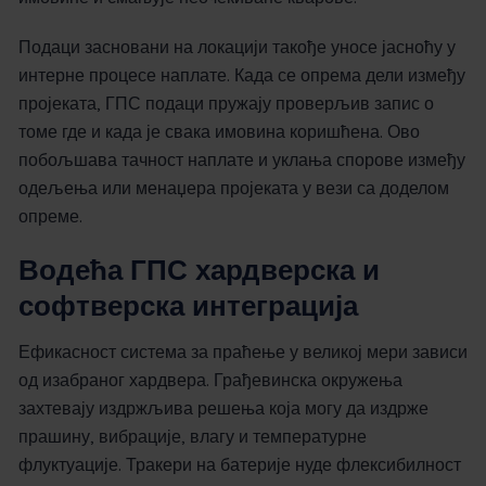
Подаци засновани на локацији такође уносе јасноћу у
интерне процесе наплате. Када се опрема дели између
пројеката, ГПС подаци пружају проверљив запис о
томе где и када је свака имовина коришћена. Ово
побољшава тачност наплате и уклања спорове између
одељења или менаџера пројеката у вези са доделом
опреме.
Водећа ГПС хардверска и
софтверска интеграција
Ефикасност система за праћење у великој мери зависи
од изабраног хардвера. Грађевинска окружења
захтевају издржљива решења која могу да издрже
прашину, вибрације, влагу и температурне
флуктуације. Тракери на батерије нуде флексибилност