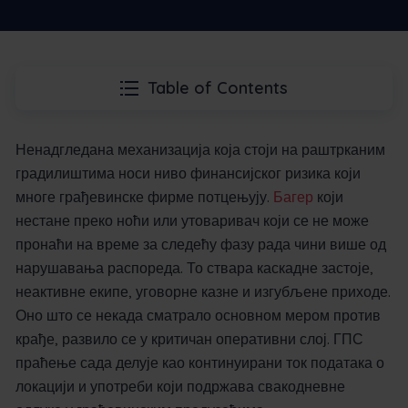
Table of Contents
Ненадгледана механизација која стоји на раштрканим
градилиштима носи ниво финансијског ризика који
многе грађевинске фирме потцењују.
Багер
који
нестане преко ноћи или утоваривач који се не може
пронаћи на време за следећу фазу рада чини више од
нарушавања распореда. То ствара каскадне застоје,
неактивне екипе, уговорне казне и изгубљене приходе.
Оно што се некада сматрало основном мером против
крађе, развило се у критичан оперативни слој. ГПС
праћење сада делује као континуирани ток података о
локацији и употреби који подржава свакодневне