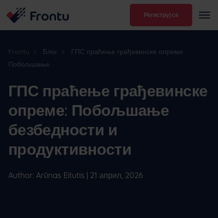
Региструј се
Frontu
Блог
ГПС праћење грађевинске опреме:
Побољшање...
ГПС праћење грађевинске
опреме: Побољшање
безбедности и
продуктивности
Author: Arūnas Eitutis | 21 април, 2026