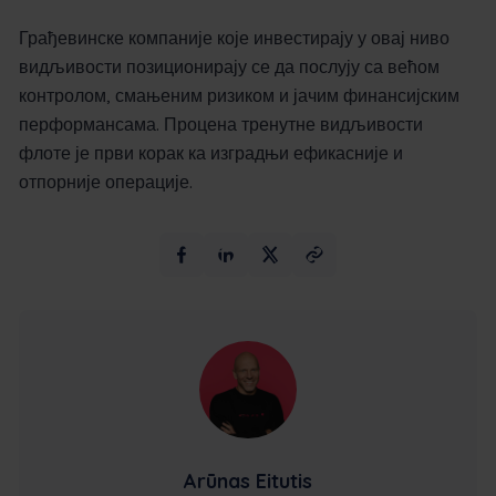
Грађевинске компаније које инвестирају у овај ниво
видљивости позиционирају се да послују са већом
контролом, смањеним ризиком и јачим финансијским
перформансама. Процена тренутне видљивости
флоте је први корак ка изградњи ефикасније и
отпорније операције.
Arūnas Eitutis