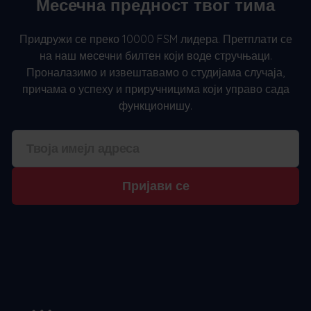
Месечна предност твог тима
Придружи се преко 10000 FSM лидера. Претплати се
на наш месечни билтен који воде стручњаци.
Проналазимо и извештавамо о студијама случаја,
причама о успеху и приручницима који управо сада
функционишу.
Пријави се