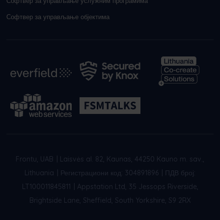
Софтвер за управљање услужним програмима
Софтвер за управљање објектима
Frontu, UAB
|
Laisvės al. 82, Kaunas, 44250 Kauno m. sav.,
Lithuania
|
Регистрациони код: 304891896
|
ПДВ број:
LT100011845811
|
Appstation Ltd, 35 Jessops Riverside,
Brightside Lane, Sheffield, South Yorkshire, S9 2RX