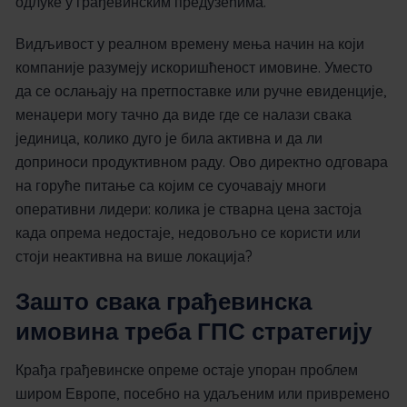
одлуке у грађевинским предузећима.
Видљивост у реалном времену мења начин на који
компаније разумеју искоришћеност имовине. Уместо
да се ослањају на претпоставке или ручне евиденције,
менаџери могу тачно да виде где се налази свака
јединица, колико дуго је била активна и да ли
доприноси продуктивном раду. Ово директно одговара
на горуће питање са којим се суочавају многи
оперативни лидери: колика је стварна цена застоја
када опрема недостаје, недовољно се користи или
стоји неактивна на више локација?
Зашто свака грађевинска
имовина треба ГПС стратегију
Крађа грађевинске опреме остаје упоран проблем
широм Европе, посебно на удаљеним или привремено