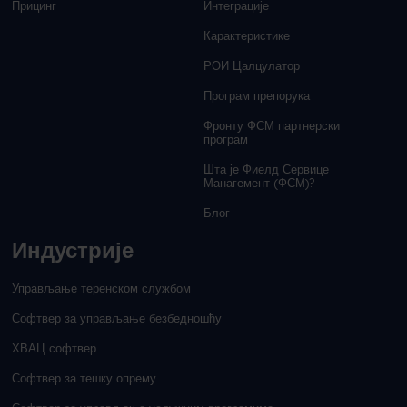
Прицинг
Интеграције
Карактеристике
РОИ Цалцулатор
Програм препорука
Фронту ФСМ партнерски
програм
Шта је Фиелд Сервице
Манагемент (ФСМ)?
Блог
Индустрије
Управљање теренском службом
Софтвер за управљање безбедношћу
ХВАЦ софтвер
Софтвер за тешку опрему