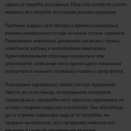
одмах се покрећу упозорења. Овај слој контроле штити
имовину без потребе за сталним ручним надзором.
Праћење радних сати мотора и времена мировања
открива неефикасности које би иначе остале скривене.
Прекомерно мировање доприноси расипању горива,
повећаном хабању и непотребним емисијама.
Идентификовањем образаца недовољне или
злоупотребе, компаније могу прилагодити понашање
оператера и смањити потрошњу горива у целој флоти.
Планирање одржавања такође постаје прецизније.
Уместо да се ослањају на процењене интервале
сервисирања, предузећа могу заказати одржавање на
основу стварних података о употреби. Ово обезбеђује
да се опрема сервисира када је то потребно, ни
прерано ни прекасно, што продужава животни век
имовине и смањује неочекиване кварове.