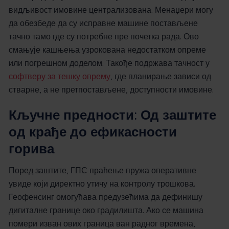
видљивост имовине централизована. Менаџери могу
да обезбеде да су исправне машине постављене
тачно тамо где су потребне пре почетка рада. Ово
смањује кашњења узрокована недостатком опреме
или погрешном доделом. Такође подржава тачност у
софтверу за тешку опрему
, где планирање зависи од
стварне, а не претпостављене, доступности имовине.
Кључне предности: Од заштите
од крађе до ефикасности
горива
Поред заштите, ГПС праћење пружа оперативне
увиде који директно утичу на контролу трошкова.
Геофенсинг омогућава предузећима да дефинишу
дигиталне границе око градилишта. Ако се машина
помери изван ових граница ван радног времена,