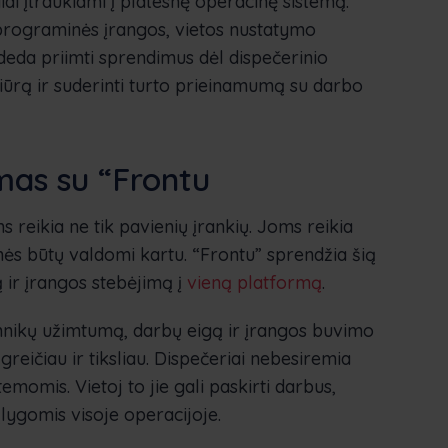
ai įtraukiami į platesnę operacinę sistemą.
programinės įrangos, vietos nustatymo
eda priimti sprendimus dėl dispečerinio
iūrą ir suderinti turto prieinamumą su darbo
mas su “Frontu
reikia ne tik pavienių įrankių. Joms reikia
nės būtų valdomi kartu. “Frontu” sprendžia šią
ir įrangos stebėjimą į
vieną platformą
.
chnikų užimtumą, darbų eigą ir įrangos buvimo
reičiau ir tiksliau. Dispečeriai nebesiremia
momis. Vietoj to jie gali paskirti darbus,
lygomis visoje operacijoje.