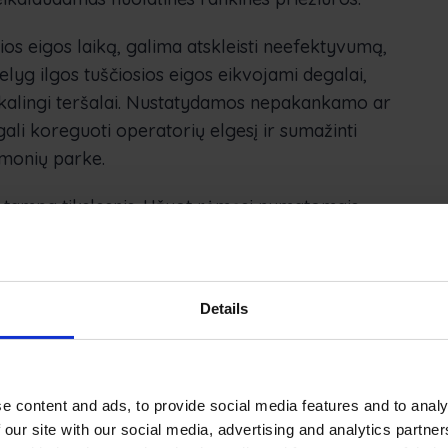
sios eigos laiką, galima atskleisti neefektyvumą,
nelyg ilgos tuščiosios eigos eikvojami degalai,
eikalingi teršalai. Nustatydamos nepakankamo ar
li koreguoti operatorių elgesį ir sumažinti
monių parke.
t tampa tikslesnis. Užuot rėmęsi numatomais
 gali planuoti techninę priežiūrą remdamosi
žtikrinama, kad įranga bus aptarnaujama tada,
o tai prailgina turto tarnavimo laiką ir sumažina
Details
ip pat padeda aiškiau apibrėžti vidinius
masi tarp projektų, GPS duomenys leidžia
e content and ads, to provide social media features and to analy
 buvo naudojamas. Tai padidina sąskaitų tikslumą
 our site with our social media, advertising and analytics partn