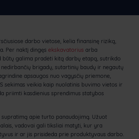
ederlands
Norsk bokmål
српски
ovenščina
Svenska
Türkçe
čiusiose darbo vietose, kelia finansinę riziką,
a. Per naktį dingęs
ekskavatorius
arba
d būtų galima pradėti kitą darbų etapą, sutrikdo
, nedirbančių brigadų, sutartinių baudų ir negautų
pagrindine apsaugos nuo vagysčių priemone,
 sekimas veikia kaip nuolatinis buvimo vietos ir
 priimti kasdienius sprendimus statybos
ų supratimą apie turto panaudojimą. Užuot
lais, vadovai gali tiksliai matyti, kur yra
ktyvus ir ar jis prisideda prie produktyvaus darbo.