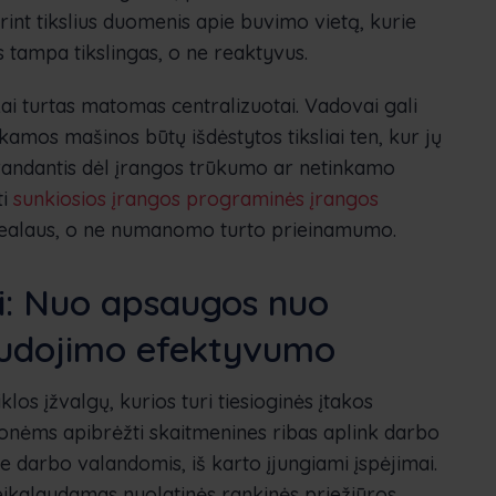
int tikslius duomenis apie buvimo vietą, kurie
 tampa tikslingas, o ne reaktyvus.
ai turtas matomas centralizuotai. Vadovai gali
kamos mašinos būtų išdėstytos tiksliai ten, kur jų
irandantis dėl įrangos trūkumo ar netinkamo
ti
sunkiosios įrangos programinės įrangos
 realaus, o ne numanomo turto prieinamumo.
ai: Nuo apsaugos nuo
audojimo efektyvumo
los įžvalgų, kurios turi tiesioginės įtakos
monėms apibrėžti skaitmenines ribas aplink darbo
ne darbo valandomis, iš karto įjungiami įspėjimai.
ikalaudamas nuolatinės rankinės priežiūros.