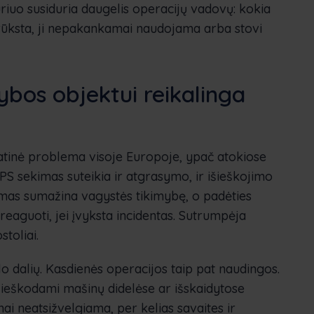
kuriuo susiduria daugelis operacijų vadovų: kokia
 trūksta, ji nepakankamai naudojama arba stovi
bos objektui reikalinga
atinė problema visoje Europoje, ypač atokiose
PS sekimas suteikia ir atgrasymo, ir išieškojimo
imas sumažina vagystės tikimybę, o padėties
 reaguoti, jei įvyksta incidentas. Sutrumpėja
toliai.
o dalių. Kasdienės operacijos taip pat naudingos.
o ieškodami mašinų didelėse ar išskaidytose
žnai neatsižvelgiama, per kelias savaites ir