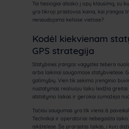
Tai tiesiogiai atsako į opų klausimą, su 
yra tikroji prastovos kaina, kai įrangos
nenaudojama keliose vietose?
Kodėl kiekvienam staty
GPS strategija
Statybinės įrangos vagystės tebėra nuol
arba laikinai saugomose statybvietėse. G
galimybių. Vien tik sekimo įrenginio buv
nustatymas realiuoju laiku leidžia greitai
atstatymo laikas ir gerokai sumažėja nuos
Tačiau saugumas yra tik viena iš paveiksl
Technikai ir operatoriai nebegaišta laik
aikštelėse. Šis prarastas laikas, į kurį da