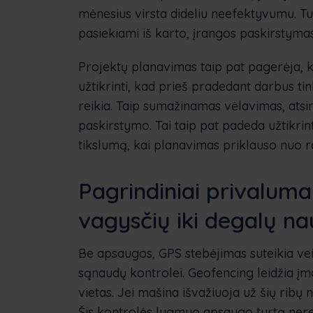
mėnesius virsta dideliu neefektyvumu. Tur
pasiekiami iš karto, įrangos paskirstymas
Projektų planavimas taip pat pagerėja, k
užtikrinti, kad prieš pradedant darbus tin
reikia. Taip sumažinamas vėlavimas, ats
paskirstymo. Tai taip pat padeda užtikrin
tikslumą, kai planavimas priklauso nuo
Pagrindiniai privalum
vagysčių iki degalų n
Be apsaugos, GPS stebėjimas suteikia veik
sąnaudų kontrolei. Geofencing leidžia į
vietas. Jei mašina išvažiuoja už šių ribų 
Šis kontrolės lygmuo apsaugo turtą nere