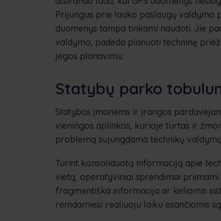
atsiranda tada, kai GPS duomenys tiesiogi
Prijungus prie lauko paslaugų valdymo 
duomenys tampa tinkami naudoti. Jie pad
valdymo, padeda planuoti techninę priež
jėgos planavimu.
Statybų parko tobulu
Statybos įmonėms ir įrangos pardavėjams 
vieningos aplinkos, kurioje turtas ir žmo
problemą sujungdama technikų valdymą 
Turint konsoliduotą informaciją apie te
vietą, operatyviniai sprendimai priimami g
fragmentiška informacija ar keliomis siste
remdamiesi realiuoju laiku esančiomis są