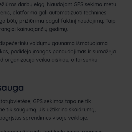
riežiūros darbų eigą. Naudojant GPS sekimo metu
nis, platforma gali automatizuoti techninės
anga būtų prižiūrima pagal faktinį naudojimą. Taip
angiai kainuojančių gedimų.
u dispečeriniu valdymu gaunama išmatuojama
aikas, padidėja įrangos panaudojimas ir sumažėja
d organizacija veikia aiškiau, o tai sunku
psauga
tatybvietėse, GPS sekimas tapo ne tik
 ne tik saugumą. Jis užtikrina skaidrumą,
agrįstus sprendimus visoje veikloje.
Siekiama užtikrinti, kad kiekvienas įrenginys