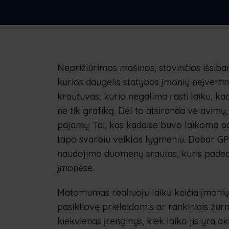
sprendimą
įmonėms
N
Sl
Neprižiūrimos mašinos, stovinčios išsibars
kurios daugelis statybos įmonių neįvertin
krautuvas, kurio negalima rasti laiku, ka
ne tik grafiką. Dėl to atsiranda vėlavimų
pajamų. Tai, kas kadaise buvo laikoma 
tapo svarbiu veiklos lygmeniu. Dabar GPS
naudojimo duomenų srautas, kuris padeda
įmonėse.
Matomumas realiuoju laiku keičia įmoni
pasikliovę prielaidomis ar rankiniais žurna
kiekvienas įrenginys, kiek laiko jis yra a