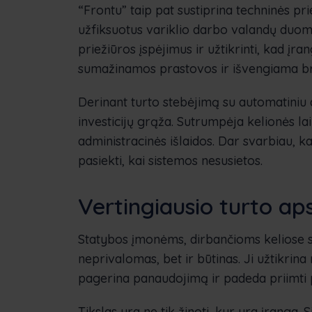
“Frontu” taip pat sustiprina techninės p
užfiksuotus variklio darbo valandų duome
priežiūros įspėjimus ir užtikrinti, kad įr
sumažinamos prastovos ir išvengiama br
Derinant turto stebėjimą su automatini
investicijų grąža. Sutrumpėja kelionės l
administracinės išlaidos. Dar svarbiau, ka
pasiekti, kai sistemos nesusietos.
Vertingiausio turto a
Statybos įmonėms, dirbančioms keliose s
neprivalomas, bet ir būtinas. Ji užtikrina
pagerina panaudojimą ir padeda priimti p
Tikslas yra ne tik žinoti, kur yra įranga. 