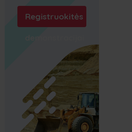
Registruokitės
demonstracijai