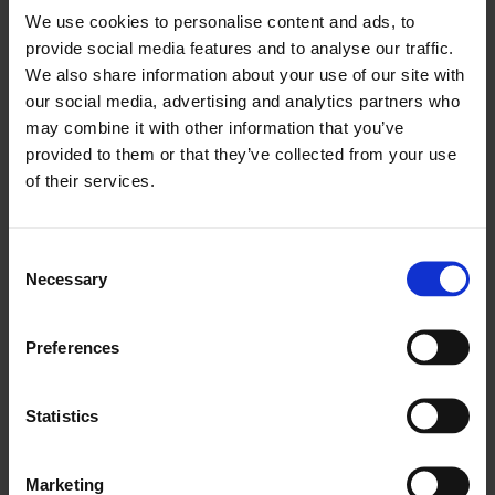
We use cookies to personalise content and ads, to
Firmy budowlane i dealerzy sprzętu potrzebują czegoś
provide social media features and to analyse our traffic.
więcej niż odizolowanych narzędzi. Potrzebują
We also share information about your use of our site with
ujednoliconego środowiska, w którym zasoby i ludzie
our social media, advertising and analytics partners who
są zarządzani razem. Frontu wychodzi temu naprzeciw,
may combine it with other information that you’ve
łącząc zarządzanie technikami ze śledzeniem sprzętu w
provided to them or that they’ve collected from your use
of their services.
ramach
jednej platformy
.
Dzięki skonsolidowanemu widokowi dostępności
Consent
techników, postępu prac i lokalizacji sprzętu, decyzje
Necessary
Selection
operacyjne stają się szybsze i dokładniejsze.
Dyspozytorzy nie muszą już polegać na
Preferences
fragmentarycznych informacjach lub wielu systemach.
Zamiast tego mogą przydzielać pracę w oparciu o
warunki w czasie rzeczywistym w całej operacji.
Statistics
Frontu usprawnia również procesy konserwacji.
Marketing
Wykorzystując dane dotyczące godzin pracy silnika