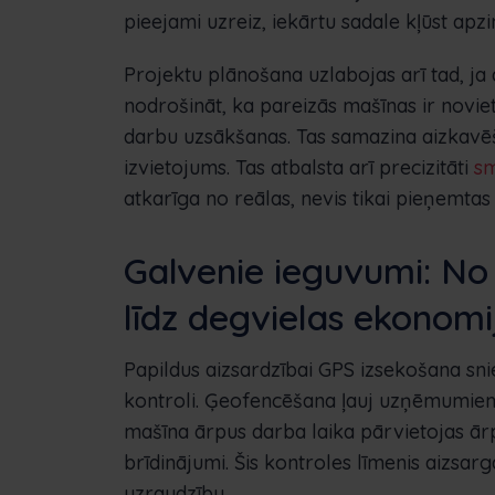
pieejami uzreiz, iekārtu sadale kļūst apzi
Projektu plānošana uzlabojas arī tad, ja 
nodrošināt, ka pareizās mašīnas ir noviet
darbu uzsākšanas. Tas samazina aizkavēš
izvietojums. Tas atbalsta arī precizitāti
s
atkarīga no reālas, nevis tikai pieņemtas
Galvenie ieguvumi: No 
līdz degvielas ekonomi
Papildus aizsardzībai GPS izsekošana sni
kontroli. Ģeofencēšana ļauj uzņēmumiem 
mašīna ārpus darba laika pārvietojas ārp
brīdinājumi. Šis kontroles līmenis aizsa
uzraudzību.