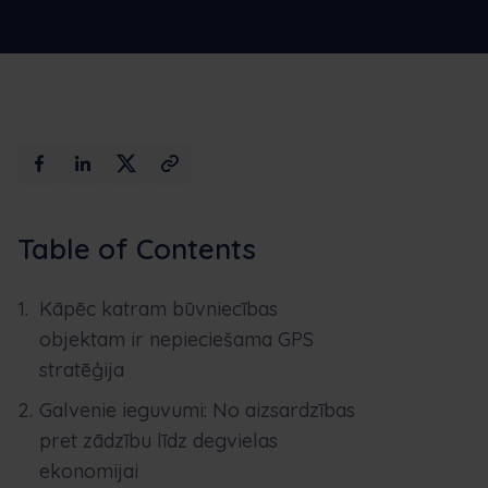
Maksimālais
Rezervēt
mākslīgais
demo
intelekts
versiju
Table of Contents
Kāpēc katram būvniecības
objektam ir nepieciešama GPS
stratēģija
Galvenie ieguvumi: No aizsardzības
pret zādzību līdz degvielas
ekonomijai