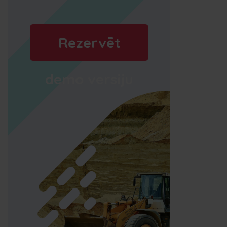
Rezervēt
demo versiju