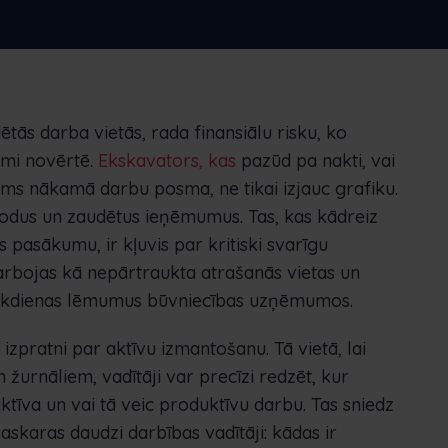
un optimizēt krājumus un daudz ko citu.
Nederlands
Norsk bokmål
српски
Slovenščina
Svenska
Türkçe
ētās darba vietās, rada finansiālu risku, ko
ami novērtē.
Ekskavators, kas
pazūd pa nakti, vai
irms nākamā darbu posma, ne tikai izjauc grafiku.
sodus un zaudētus ieņēmumus. Tas, kas kādreiz
 pasākumu, ir kļuvis par kritiski svarīgu
arbojas kā nepārtraukta atrašanās vietas un
 ikdienas lēmumus būvniecības uzņēmumos.
pratni par aktīvu izmantošanu. Tā vietā, lai
urnāliem, vadītāji var precīzi redzēt, kur
i aktīva un vai tā veic produktīvu darbu. Tas sniedz
saskaras daudzi darbības vadītāji: kādas ir