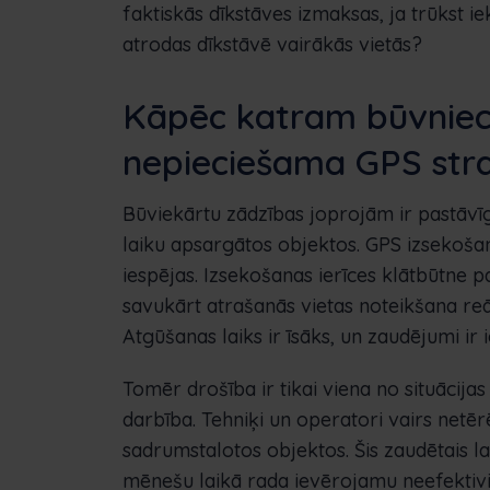
faktiskās dīkstāves izmaksas, ja trūkst ie
atrodas dīkstāvē vairākās vietās?
Kāpēc katram būvniec
nepieciešama GPS stra
Būviekārtu zādzības joprojām ir pastāvīg
laiku apsargātos objektos. GPS izsekoša
iespējas. Izsekošanas ierīces klātbūtne p
savukārt atrašanās vietas noteikšana reāl
Atgūšanas laiks ir īsāks, un zaudējumi ir
Tomēr drošība ir tikai viena no situācijas
darbība. Tehniķi un operatori vairs netērē
sadrumstalotos objektos. Šis zaudētais la
mēnešu laikā rada ievērojamu neefektivit