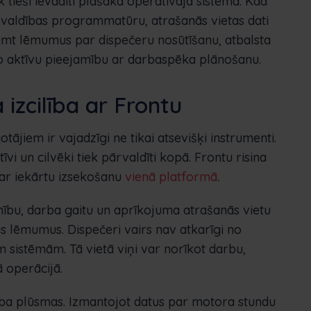
k tieši ievadīti plašākā operatīvajā sistēmā. Kad
ārvaldības programmatūru, atrašanās vietas dati
eņemt lēmumus par dispečeru nosūtīšanu, atbalsta
 aktīvu pieejamību ar darbaspēka plānošanu.
izcilība ar Frontu
jiem ir vajadzīgi ne tikai atsevišķi instrumenti.
i un cilvēki tiek pārvaldīti kopā. Frontu risina
ar iekārtu izsekošanu
vienā platformā
.
mību, darba gaitu un aprīkojuma atrašanās vietu
s lēmumus. Dispečeri vairs nav atkarīgi no
 sistēmām. Tā vietā viņi var norīkot darbu,
 operācijā.
rba plūsmas. Izmantojot datus par motora stundu