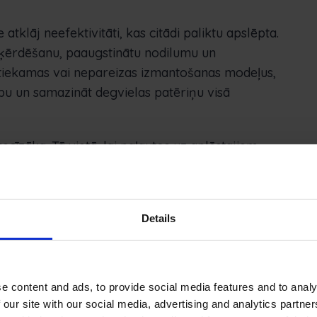
atklāj neefektivitāti, kas citādi paliktu apslēpta.
šķērdēšanu, paaugstinātu nodilumu un
ietiekamas vai nepareizas izmantošanas modeļus,
u un samazināt degvielas patēriņu visā
cīzāka. Tā vietā, lai paļautos uz aplēstajiem
t tehnisko apkopi, pamatojoties uz faktiskās
ārtas tiek apkalpotas, kad nepieciešams, ne
na aktīvu kalpošanas laiku un samazina negaidītu
Details
aidrību arī iekšējos norēķinu procesos. Ja
ktos, GPS dati nodrošina pārbaudāmu ierakstu
e content and ads, to provide social media features and to analy
ntots. Tas uzlabo rēķinu sagatavošanas precizitāti
 our site with our social media, advertising and analytics partn