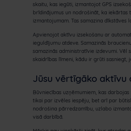
skaitu, kas iegūti, izmantojot GPS izsek
brīdinājumus un nodrošināt, ka iekārtas t
izmantojumam. Tas samazina dīkstāves l
Apvienojot aktīvu izsekošanu ar automat
ieguldījumu atdeve. Samazinās braucienu
samazinās administratīvie izdevumi. Vēl s
skaidrības līmeni, kādu ir grūti sasniegt,
Jūsu vērtīgāko aktīvu 
Būvniecības uzņēmumiem, kas darbojas v
tikai par izvēles iespēju, bet arī par būti
nodrošina pārredzamību, uzlabo izmant
visā darbībā.
Mērķis nav vienkārši zināt, kur atrodas ap