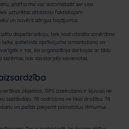
ošanu, platforma var automatizēt servisa
iek uzturētas atbilstoši faktiskajam
aiku un novērš dārgus bojājumus.
izētu dispečerizāciju, tiek nodrošināta izmērāma
 laiks, palielinās aprīkojuma izmantošana un
varīgāk ir tas, ka organizācija darbojas ar tādu
 ja sistēmas nav savstarpēji savienotas.
aizsardzība
airākos objektos, GPS izsekošana ir kļuvusi ne
sku sastāvdaļu. Tā nodrošina ne tikai drošību. Tā
ošanu un palīdz pieņemt pamatotus lēmumus
rīkojums. Tas ir nodrošināt, lai ikviens aktīvs