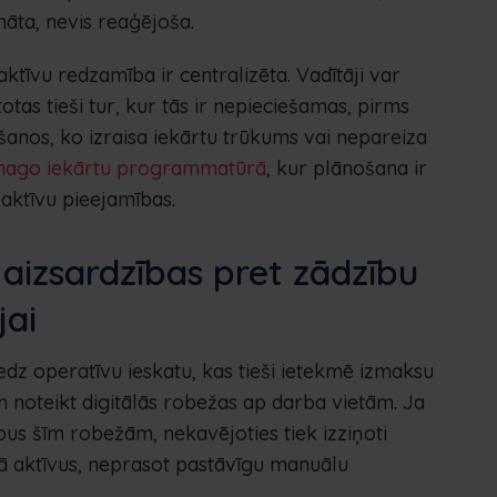
nāta, nevis reaģējoša.
aktīvu redzamība ir centralizēta. Vadītāji var
otas tieši tur, kur tās ir nepieciešamas, pirms
anos, ko izraisa iekārtu trūkums vai nepareiza
mago iekārtu programmatūrā
, kur plānošana ir
 aktīvu pieejamības.
aizsardzības pret zādzību
jai
edz operatīvu ieskatu, kas tieši ietekmē izmaksu
noteikt digitālās robežas ap darba vietām. Ja
us šīm robežām, nekavējoties tiek izziņoti
rgā aktīvus, neprasot pastāvīgu manuālu