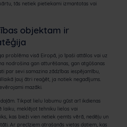
kārtu, tās netiek pietiekami izmantotas vai
ības objektam ir
tēģija
a problēma visā Eiropā, jo īpaši attālos vai uz
na nodrošina gan atturēšanas, gan atgūšanas
ati par sevi samazina zādzības iespējamību,
laikā ļauj ātri reaģēt, ja notiek negadījums.
 ievērojami mazāki.
 daļām. Tikpat lielu labumu gūst arī ikdienas
 laiku, meklējot tehniku lielos vai
iks, kas bieži vien netiek ņemts vērā, nedēļu un
āti. Ar precīziem atrašanās vietas datiem, kas