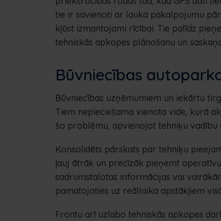
priekšrocības rodas tad, kad GPS dati tie
tie ir savienoti ar lauka pakalpojumu p
kļūst izmantojami rīcībai. Tie palīdz pi
tehniskās apkopes plānošanu un saskaņo
Būvniecības autoparka 
Būvniecības uzņēmumiem un iekārtu tirgotā
Tiem nepieciešama vienota vide, kurā aktīv
šo problēmu, apvienojot tehniķu vadību 
Konsolidēts pārskats par tehniķu pieeja
ļauj ātrāk un precīzāk pieņemt operatīvu
sadrumstalotas informācijas vai vairākām
pamatojoties uz reāllaika apstākļiem visā
Frontu arī uzlabo tehniskās apkopes da