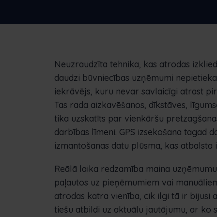
uzņēmumiem
digitālu risinājumu
Neuzraudzīta tehnika, kas atrodas izklied
daudzi būvniecības uzņēmumi nepietiek
iekrāvējs, kuru nevar savlaicīgi atrast p
Tas rada aizkavēšanos, dīkstāves, līgum
tika uzskatīts par vienkāršu pretzagšanas
darbības līmeni. GPS izsekošana tagad d
izmantošanas datu plūsma, kas atbalsta
Reālā laika redzamība maina uzņēmumu iz
paļautos uz pieņēmumiem vai manuāliem ž
atrodas katra vienība, cik ilgi tā ir bijus
tiešu atbildi uz aktuālu jautājumu, ar ko 