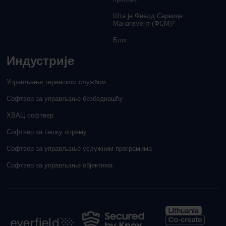
Шта је Фиелд Сервице
Манагемент (ФСМ)?
Блог
Индустрије
Управљање теренском службом
Софтвер за управљање безбедношћу
ХВАЦ софтвер
Софтвер за тешку опрему
Софтвер за управљање услужним програмима
Софтвер за управљање објектима