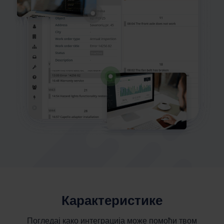
Карактеристике
Погледај како интеграција може помоћи твом