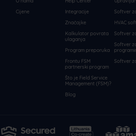
O nama
Help Center
Upravlja
Cijene
Integracije
Softver z
Značajke
HVAC sof
Kalkulator povrata
Softver z
ulaganja
Softver z
Program preporuka
program
Frontu FSM
Softver z
partnerski program
Što je Field Service
Management (FSM)?
Blog