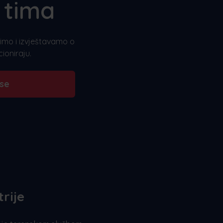
 tima
azimo i izvještavamo o
ioniraju.
 se
trije