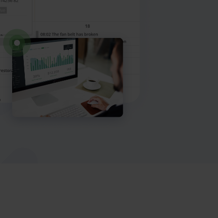
Maksimalna
Rezervirajte
umjetna
demo
inteligencija