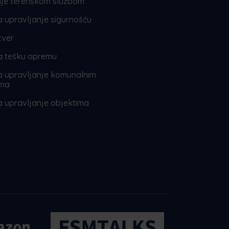
nje terenskom službom
a upravljanje sigurnošću
tver
a tešku opremu
a upravljanje komunalnim
ima
a upravljanje objektima