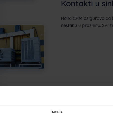
Kontakti u sin
Hana CRM osigurava da ko
nestanu u prazninu. Svi zn
Details