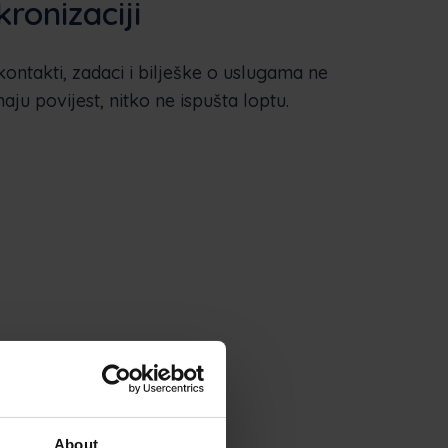
kronizaciji
ntakti, zadaci i bilješke o uslugama ne
aju povijest, nitko ne ispušta loptu.
About