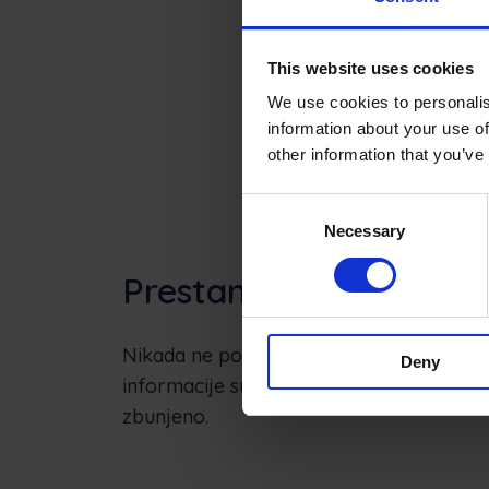
This website uses cookies
We use cookies to personalis
information about your use of
other information that you’ve
Consent
Necessary
Selection
Prestanite ponavljati
Nikada ne postavljajte klijentu isto pitan
Deny
informacije su ažurne, čime se vaš tim s
zbunjeno.