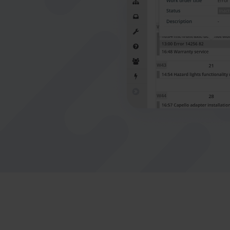
Nederlands
Norsk bokmål
српски
Slovenščina
Svenska
Türkçe