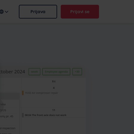
Prijava
Prijavi se
domene:
.frontu.com
Max AI je stigao
Od preformuliranja nejasnih
zadataka do odgovaranja na
pitanje "zašto je ovo
zakašnjelo?", Max AI pomaže
tvom timu da djeluje brže i
ostane oštar.