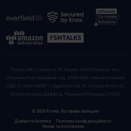
Frontu, UAB
|
Laisvės al. 82, Kaunas, 44250 Kauno m. sav.,
Lithuania
|
Реєстраційний код: 304891896
|
Номер платника
ПДВ: LT100011845811
|
Appstation Ltd, 35 Jessops Riverside,
Brightside Lane, Шеффілд, Південний Йоркшир, S9 2RX
© 2026 Frontu. Всі права захищені
Довіра та безпека
Політика конфіденційності
Умови та положення