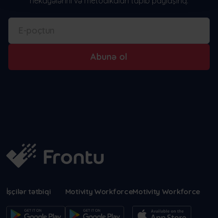
hekayələrini və metodikaları tapıb paylaşırıq.
Abunə ol
İşçilər tətbiqi
Motivity Workforce
Motivity Workforce