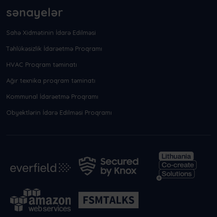
sənayelər
Sahə Xidmətinin İdarə Edilməsi
Təhlükəsizlik İdarəetmə Proqramı
HVAC Proqram təminatı
Ağır texnika proqram təminatı
Kommunal İdarəetmə Proqramı
Obyektlərin İdarə Edilməsi Proqramı