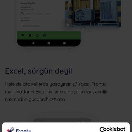
Excel, sürgün deyil
Hələ də cədvəllərdə yaşayırsınız? Yaxşı. Frontu
məlumatlarını Excel ilə sinxronlaşdırın və çətinlik
çəkmədən gücdən həzz alın.