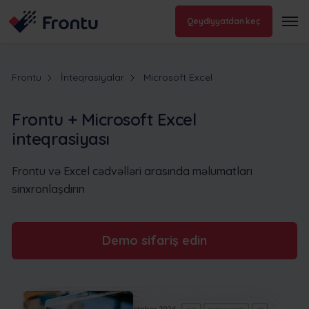
Qeydiyyatdan keç
Frontu
İnteqrasiyalar
Microsoft Excel
Frontu + Microsoft Excel
inteqrasiyası
Frontu və Excel cədvəlləri arasında məlumatları
sinxronlaşdırın
Demo sifariş edin