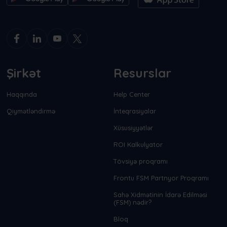
Şirkət
Resurslar
Haqqında
Help Center
Qiymətləndirmə
İnteqrasiyalar
Xüsusiyyətlər
ROI Kalkulyator
Tövsiyə proqramı
Frontu FSM Partnyor Proqramı
Sahə Xidmətinin İdarə Edilməsi
(FSM) nədir?
Bloq