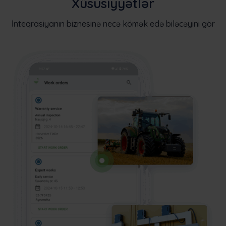
Xüsusiyyətlər
İnteqrasiyanın biznesinə necə kömək edə biləcəyini gör