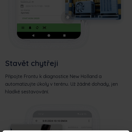
Stavět chytřeji
Připojte Frontu k diagnostice New Holland a
automatizujte úkoly v terénu. Už žádné dohady, jen
hladké sestavování.