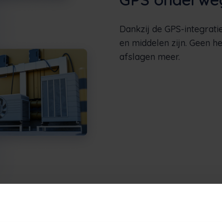
Dankzij de GPS-integratie
en middelen zijn. Geen h
afslagen meer.