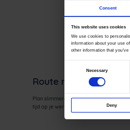
Consent
This website uses cookies
We use cookies to personalis
information about your use of
other information that you’ve
Consent
Necessary
Selection
Route rechts
Plan slimmere routes, bespaar op bran
Deny
tijd op je werk. Klanten zullen denken da