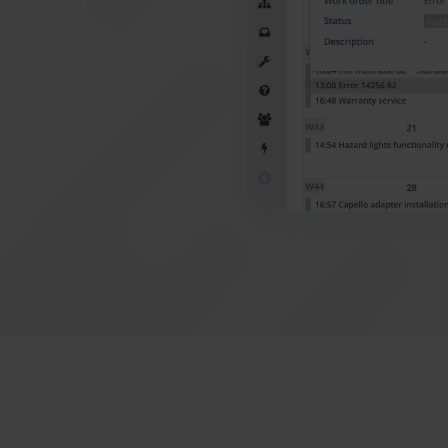
Nederlands
Norsk bokmål
српски
Slovenščina
Svenska
Türkçe