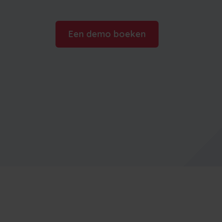
Kijk hoe Frontu andere bedrijven heeft
geholpen
Een demo boeken