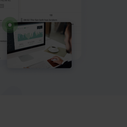
Max AI
Een demo boeken