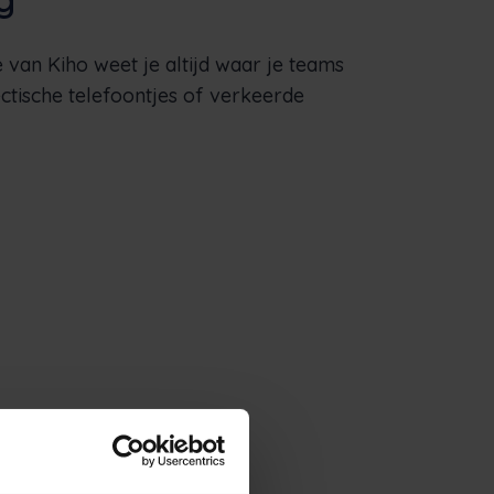
 van Kiho weet je altijd waar je teams
ectische telefoontjes of verkeerde