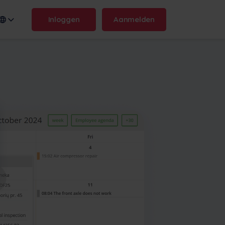
Inloggen
Aanmelden
n name:
.frontu.com
Max AI is hier
Van het herformuleren van
rommelige taken tot het
beantwoorden van de vraag
"waarom is dit uitgesteld?", Max
AI helpt je team sneller te
handelen en scherp te blijven.