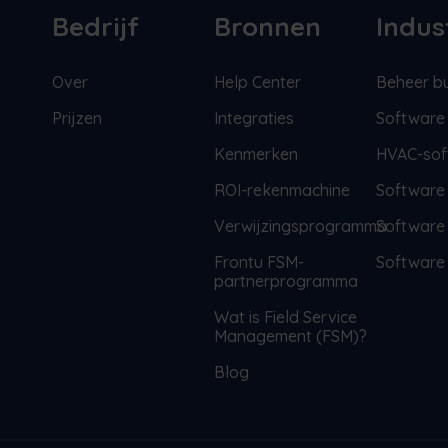
Bedrijf
Bronnen
Indus
Over
Help Center
Beheer bu
Prijzen
Integraties
Software 
Kenmerken
HVAC-sof
ROI-rekenmachine
Software 
Verwijzingsprogramma
Software
Frontu FSM-
Software 
partnerprogramma
Wat is Field Service
Management (FSM)?
Blog