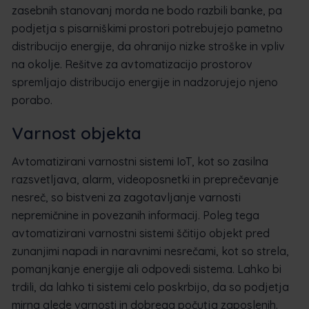
zasebnih stanovanj morda ne bodo razbili banke, pa
podjetja s pisarniškimi prostori potrebujejo pametno
distribucijo energije, da ohranijo nizke stroške in vpliv
na okolje. Rešitve za avtomatizacijo prostorov
spremljajo distribucijo energije in nadzorujejo njeno
porabo.
Varnost objekta
Avtomatizirani varnostni sistemi IoT, kot so zasilna
razsvetljava, alarm, videoposnetki in preprečevanje
nesreč, so bistveni za zagotavljanje varnosti
nepremičnine in povezanih informacij. Poleg tega
avtomatizirani varnostni sistemi ščitijo objekt pred
zunanjimi napadi in naravnimi nesrečami, kot so strela,
pomanjkanje energije ali odpovedi sistema. Lahko bi
trdili, da lahko ti sistemi celo poskrbijo, da so podjetja
mirna glede varnosti in dobrega počutja zaposlenih.