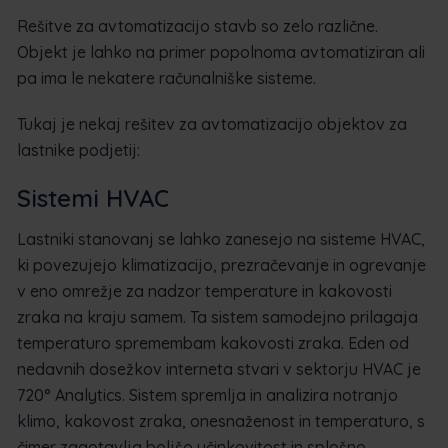
Rešitve za avtomatizacijo stavb so zelo različne.
Objekt je lahko na primer popolnoma avtomatiziran ali
pa ima le nekatere računalniške sisteme.
Tukaj je nekaj rešitev za avtomatizacijo objektov za
lastnike podjetij:
Sistemi HVAC
Lastniki stanovanj se lahko zanesejo na sisteme HVAC,
ki povezujejo klimatizacijo, prezračevanje in ogrevanje
v eno omrežje za nadzor temperature in kakovosti
zraka na kraju samem. Ta sistem samodejno prilagaja
temperaturo spremembam kakovosti zraka. Eden od
nedavnih dosežkov interneta stvari v sektorju HVAC je
720° Analytics. Sistem spremlja in analizira notranjo
klimo, kakovost zraka, onesnaženost in temperaturo, s
čimer zagotavlja boljšo učinkovitost in splošno