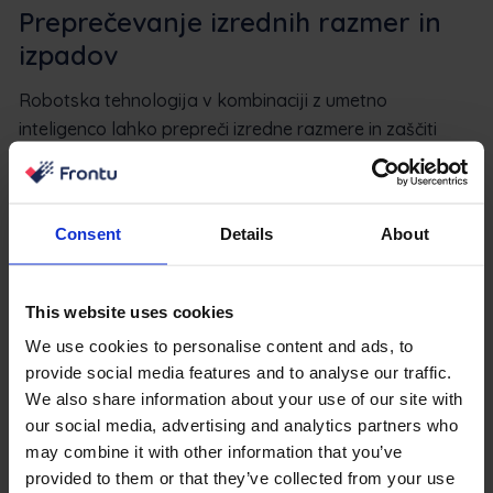
Preprečevanje izrednih razmer in
izpadov
Robotska tehnologija v kombinaciji z umetno
inteligenco lahko prepreči izredne razmere in zaščiti
stavbo pred izpadi. Te
naprave IoT zbirajo podatke
in
prepoznavajo njihove vzorce. Torej ne glede na to, ali
gre za sisteme HVAC in kakovost zraka ali varnost
Consent
Details
About
objekta, avtomatizacija pomaga videti odstopanja in
ugotoviti njihov vir.
This website uses cookies
Izboljšanje upravljanja nalog in
We use cookies to personalise content and ads, to
časa
provide social media features and to analyse our traffic.
We also share information about your use of our site with
Lastniki stavb in zasebna gospodinjstva uporabljajo
our social media, advertising and analytics partners who
profesionalne storitve za upravljanje svojih prostorov
may combine it with other information that you’ve
in vzdrževanje. Upravljavsko podjetje lahko na primer
provided to them or that they’ve collected from your use
ugotovi, kdaj nekatere naprave IoT potrebujejo