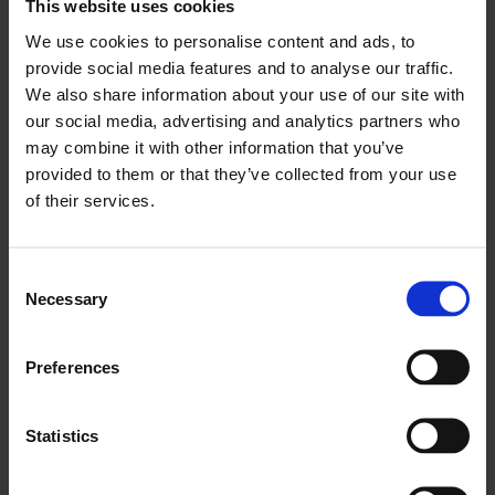
This website uses cookies
komponentläckage. Genom att spåra var och hur
We use cookies to personalise content and ads, to
komponenter förbrukas kan organisationer upptäcka
provide social media features and to analyse our traffic.
mönster som tyder på slöseri, felaktig användning eller
We also share information about your use of our site with
processluckor. Att ta itu med dessa problem leder till
our social media, advertising and analytics partners who
bättre kostnadskontroll och en mer förutsägbar
may combine it with other information that you’ve
verksamhet.
provided to them or that they’ve collected from your use
of their services.
Plattformen registrerar inte bara lagerdata. Den
integrerar dessa data i det bredare servicearbetsflödet
och säkerställer att reservdelshanteringen direkt bidrar
Consent
Necessary
Selection
till snabbare reparationer och förbättrad
serviceleverans.
Preferences
Slutsats: Från reaktiv till proaktiv
inventering
Statistics
Att hantera reservdelar på ett effektivt sätt handlar