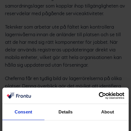
samordningslager som kopplar ihop tillgängligheten av
reservdelar med pågående serviceaktiviteter.
Tekniker som arbetar ute på fältet kan kontrollera
lagernivåerna innan de anländer till platsen och se till
att de har med sig rätt komponenter för jobbet. När
delar används registreras uppdateringar direkt via
mobila enheter, vilket gör att hela organisationen kan
hålla sig uppdaterad utan förseningar.
Cheferna får en tydlig bild av lagerrörelserna på olika
platser. Denna överblick gör det möjligt att identifiera
ineffektivitet, t.ex. överfyllda depåer eller
återkommande brister i specifika regioner. Inköpsbeslut
grundas på verkliga användningsdata snarare än på
Consent
Details
About
antaganden.
Frontu stöder också bättre kontroll över