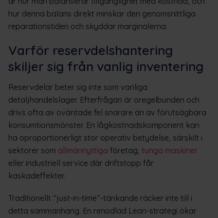
är hur man balanserar tillgänglighet med kostnad, och
hur denna balans direkt minskar den genomsnittliga
reparationstiden och skyddar marginalerna.
Varför reservdelshantering
skiljer sig från vanlig inventering
Reservdelar beter sig inte som vanliga
detaljhandelslager. Efterfrågan är oregelbunden och
drivs ofta av oväntade fel snarare än av förutsägbara
konsumtionsmönster. En lågkostnadskomponent kan
ha oproportionerligt stor operativ betydelse, särskilt i
sektorer som
allmännyttiga
företag,
tunga maskiner
eller industriell service där driftstopp får
kaskadeffekter.
Traditionellt “just-in-time”-tänkande räcker inte till i
detta sammanhang. En renodlad Lean-strategi ökar