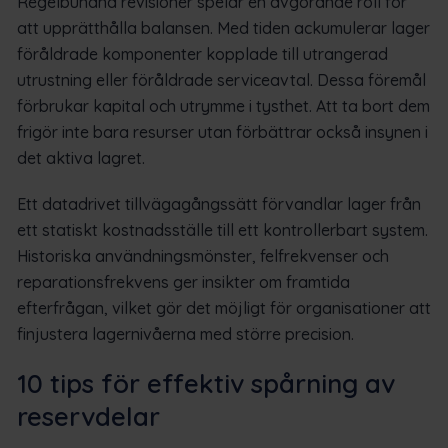
Regelbundna revisioner spelar en avgörande roll för
att upprätthålla balansen. Med tiden ackumulerar lager
föråldrade komponenter kopplade till utrangerad
utrustning eller föråldrade serviceavtal. Dessa föremål
förbrukar kapital och utrymme i tysthet. Att ta bort dem
frigör inte bara resurser utan förbättrar också insynen i
det aktiva lagret.
Ett datadrivet tillvägagångssätt förvandlar lager från
ett statiskt kostnadsställe till ett kontrollerbart system.
Historiska användningsmönster, felfrekvenser och
reparationsfrekvens ger insikter om framtida
efterfrågan, vilket gör det möjligt för organisationer att
finjustera lagernivåerna med större precision.
10 tips för effektiv spårning av
reservdelar