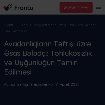
Qeydiyyatdan keç
Frontu
Bloq
Avadanlıqların Təftişi üzrə Əsas Bələdçi:
Təhlükəsizlik və...
Avadanlıqların Təftişi üzrə
Əsas Bələdçi: Təhlükəsizlik
və Uyğunluğun Təmin
Edilməsi
Author: Serhiy Tereshchenko | 21 Aprel, 2026