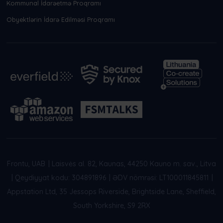
Kommunal İdarəetmə Proqramı
Obyektlərin İdarə Edilməsi Proqramı
Frontu, UAB
|
Laisvės al. 82, Kaunas, 44250 Kauno m. sav., Litva
|
Qeydiyyat kodu: 304891896
|
ƏDV nömrəsi: LT100011845811
|
Appstation Ltd, 35 Jessops Riverside, Brightside Lane, Sheffield,
South Yorkshire, S9 2RX