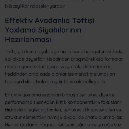
biləcəyi kor nöqtələr yaradır.
Effektiv Avadanlıq Təftişi
Yoxlama Siyahılarının
Hazırlanması
Təftiş yoxlama siyahısı yalnız sahədə həqiqətən istifadə
edildikdə dəyərlidir. Həddindən artıq mürəkkəb formalar
adətən görməzdən gəlinir və ya tələsik doldurulur,
həddindən artıq sadə olanlar isə mənalı məlumatları
toplaya bilmir. Balans aydınlıq və aktuallıqdadır.
Effektiv yoxlama siyahıları birbaşa təhlükəsizliyə və
performansa təsir edən kritik komponentlərə fokuslanır.
Hidravlika, əyləc sistemləri, təhlükəsizlik göstəriciləri və
struktur elementləri həmişə dəqiqliklə əhatə olunmalıdır.
Hər bir yoxlama nöqtəsi nəticənin uğurlu və ya uğursuz