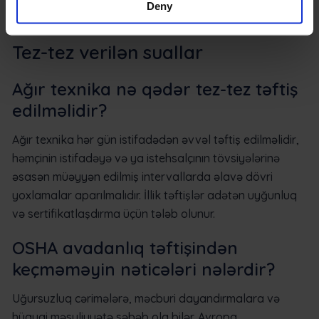
Deny
inamla fəaliyyət göstərməyə imkan verir.
Tez-tez verilən suallar
Ağır texnika nə qədər tez-tez təftiş
edilməlidir?
Ağır texnika hər gün istifadədən əvvəl təftiş edilməlidir,
həmçinin istifadəyə və ya istehsalçının tövsiyələrinə
əsasən müəyyən edilmiş intervallarda əlavə dövri
yoxlamalar aparılmalıdır. İllik təftişlər adətən uyğunluq
və sertifikatlaşdırma üçün tələb olunur.
OSHA avadanlıq təftişindən
keçməməyin nəticələri nələrdir?
Uğursuzluq cərimələrə, məcburi dayandırmalara və
hüquqi məsuliyyətə səbəb ola bilər. Avropa