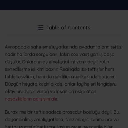
Table of Contents
Avropadakı sahə əməliyyatlarında avadanlıqların təftişi
nadir hallarda sorğulanır, lakin çox vaxt yanlış başa
düşülür. Onlara əsas əməliyyat intizamı deyil, rutin
sənədləşmə işi kimi baxılır. Reallıqda isə təftişlər həm
təhlükəsizliyin, həm də gəlirliliyin mərkəzində dayanır.
Düzgün həyata keçirildikdə, onlar layihələri ləngidən,
aktivlərə zərər vuran və insanları riskə atan
nasazlıqların qarşısını alır
.
Buraxılmış bir təftiş sadəcə prosedur boşluğu deyil. Bu,
dayandırılmış əməliyyatlara, tənzimləyici cərimələrə və
hətta uzunmüddətli reputasiya zərərinə çevrilə bilər.