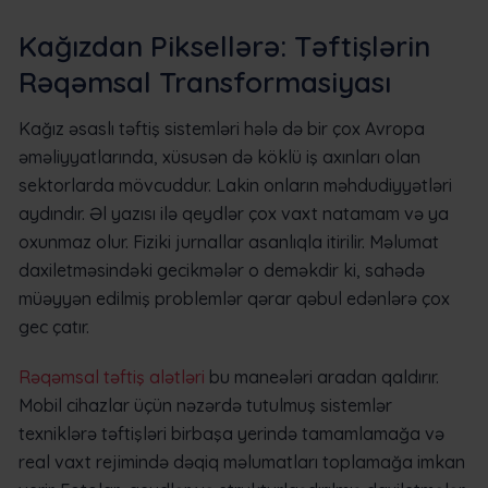
Kağızdan Piksellərə: Təftişlərin
Rəqəmsal Transformasiyası
Kağız əsaslı təftiş sistemləri hələ də bir çox Avropa
əməliyyatlarında, xüsusən də köklü iş axınları olan
sektorlarda mövcuddur. Lakin onların məhdudiyyətləri
aydındır. Əl yazısı ilə qeydlər çox vaxt natamam və ya
oxunmaz olur. Fiziki jurnallar asanlıqla itirilir. Məlumat
daxiletməsindəki gecikmələr o deməkdir ki, sahədə
müəyyən edilmiş problemlər qərar qəbul edənlərə çox
gec çatır.
Rəqəmsal təftiş alətləri
bu maneələri aradan qaldırır.
Mobil cihazlar üçün nəzərdə tutulmuş sistemlər
texniklərə təftişləri birbaşa yerində tamamlamağa və
real vaxt rejimində dəqiq məlumatları toplamağa imkan