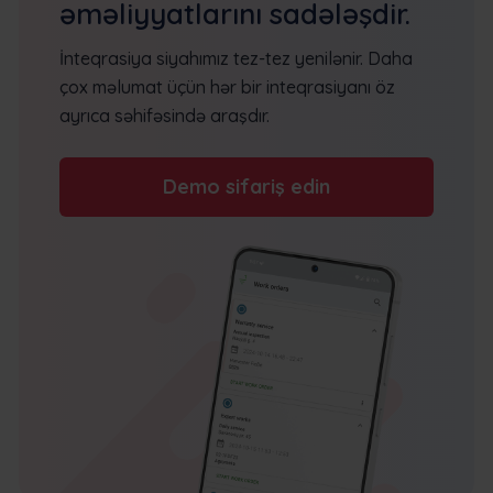
əməliyyatlarını sadələşdir.
İnteqrasiya siyahımız tez-tez yenilənir. Daha
çox məlumat üçün hər bir inteqrasiyanı öz
ayrıca səhifəsində araşdır.
Demo sifariş edin