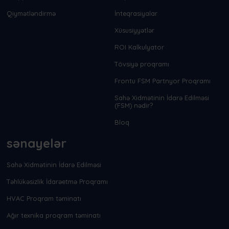
Qiymətləndirmə
İnteqrasiyalar
Xüsusiyyətlər
ROI Kalkulyator
Tövsiyə proqramı
Frontu FSM Partnyor Proqramı
Sahə Xidmətinin İdarə Edilməsi
(FSM) nədir?
Bloq
sənayelər
Sahə Xidmətinin İdarə Edilməsi
Təhlükəsizlik İdarəetmə Proqramı
HVAC Proqram təminatı
Ağır texnika proqram təminatı