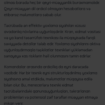
olması barədə heç bir qeyri-müəyyənlik buraxmamalıdır.
Qeyri-müəyyən dil ardıcıl olmayan hesabatlara və
etibarsız məlumatlara səbəb olur.
Təcrübədə ən effektiv yoxlama siyahıları xüsusi
avadanlıq növlərinə uyğunlaşdırılır. Kran, xidmət vasitəsi
və ya kənd təsərrüfatı texnikası ilə müqayisədə fərqli
səviyyədə detallar tələb edir. Yoxlama siyahılarını aktivə
uyğunlaşdırmaqla təşkilatlar texnikləri yükləmədən
sənayeyə xas risklərin həll olunmasını təmin edirlər.
Komandalar arasında ardıcıllıq da eyni dərəcədə
vacibdir. Hər bir texnik eyni strukturlaşdırılmış yoxlama
siyahısına əməl etdikdə, məlumatlar müqayisə edilə
bilən olur. Bu, menecerlərə texniki xidmət
təcrübələrindəki qanunauyğunluqları, təkrarlanan
problemləri və potensial zəif tərəfləri müəyyən etməyə
imkan verir.