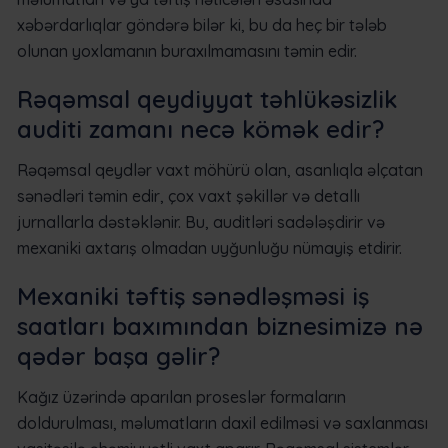
xəbərdarlıqlar göndərə bilər ki, bu da heç bir tələb
olunan yoxlamanın buraxılmamasını təmin edir.
Rəqəmsal qeydiyyat təhlükəsizlik
auditi zamanı necə kömək edir?
Rəqəmsal qeydlər vaxt möhürü olan, asanlıqla əlçatan
sənədləri təmin edir, çox vaxt şəkillər və detallı
jurnallarla dəstəklənir. Bu, auditləri sadələşdirir və
mexaniki axtarış olmadan uyğunluğu nümayiş etdirir.
Mexaniki təftiş sənədləşməsi iş
saatları baxımından biznesimizə nə
qədər başa gəlir?
Kağız üzərində aparılan proseslər formaların
doldurulması, məlumatların daxil edilməsi və saxlanması