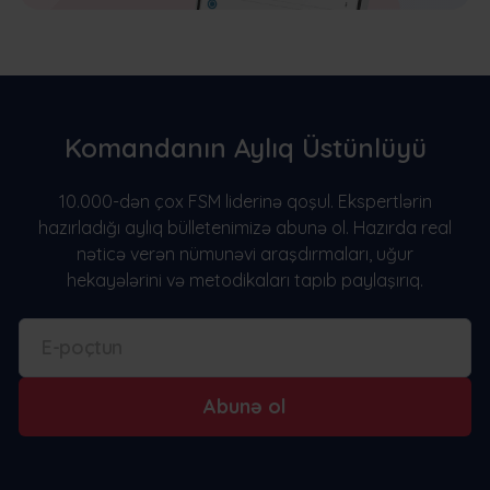
Komandanın Aylıq Üstünlüyü
10.000-dən çox FSM liderinə qoşul. Ekspertlərin
hazırladığı aylıq bülletenimizə abunə ol. Hazırda real
nəticə verən nümunəvi araşdırmaları, uğur
hekayələrini və metodikaları tapıb paylaşırıq.
Abunə ol