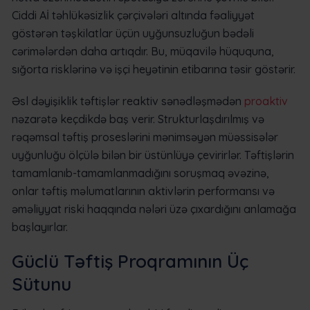
Ciddi Aİ təhlükəsizlik çərçivələri altında fəaliyyət
göstərən təşkilatlar üçün uyğunsuzluğun bədəli
cərimələrdən daha artıqdır. Bu, müqavilə hüququna,
sığorta risklərinə və işçi heyətinin etibarına təsir göstərir.
Əsl dəyişiklik təftişlər reaktiv sənədləşmədən
proaktiv
nəzarətə keçdikdə baş verir. Strukturlaşdırılmış və
rəqəmsal təftiş proseslərini mənimsəyən müəssisələr
uyğunluğu ölçülə bilən bir üstünlüyə çevirirlər. Təftişlərin
tamamlanıb-tamamlanmadığını soruşmaq əvəzinə,
onlar təftiş məlumatlarının aktivlərin performansı və
əməliyyat riski haqqında nələri üzə çıxardığını anlamağa
başlayırlar.
Güclü Təftiş Proqramının Üç
Sütunu