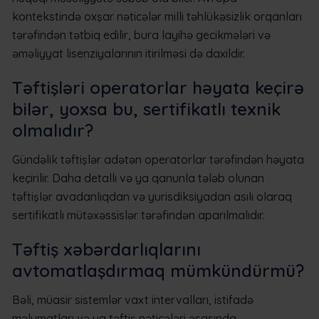
kontekstində oxşar nəticələr milli təhlükəsizlik orqanları
tərəfindən tətbiq edilir, bura layihə gecikmələri və
əməliyyat lisenziyalarının itirilməsi də daxildir.
Təftişləri operatorlar həyata keçirə
bilər, yoxsa bu, sertifikatlı texnik
olmalıdır?
Gündəlik təftişlər adətən operatorlar tərəfindən həyata
keçirilir. Daha detallı və ya qanunla tələb olunan
təftişlər avadanlıqdan və yurisdiksiyadan asılı olaraq
sertifikatlı mütəxəssislər tərəfindən aparılmalıdır.
Təftiş xəbərdarlıqlarını
avtomatlaşdırmaq mümkündürmü?
Bəli, müasir sistemlər vaxt intervalları, istifadə
məlumatları və ya təftiş nəticələri əsasında