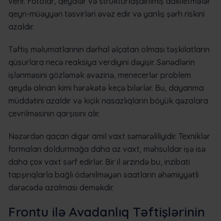
verir. Fotolar, qeydlər və strukturlaşdırılmış daxiletmələr
qeyri-müəyyən təsvirləri əvəz edir və yanlış şərh riskini
azaldır.
Təftiş məlumatlarının dərhal əlçatan olması təşkilatların
qüsurlara necə reaksiya verdiyini dəyişir. Sənədlərin
işlənməsini gözləmək əvəzinə, menecerlər problem
qeydə alınan kimi hərəkətə keçə bilərlər. Bu, dayanma
müddətini azaldır və kiçik nasazlıqların böyük qəzalara
çevrilməsinin qarşısını alır.
Nəzərdən qaçan digər amil vaxt səmərəliliyidir. Texniklər
formaları doldurmağa daha az vaxt, məhsuldar işə isə
daha çox vaxt sərf edirlər. Bir il ərzində bu, inzibati
tapşırıqlarla bağlı ödənilməyən saatların əhəmiyyətli
dərəcədə azalması deməkdir.
Frontu ilə Avadanlıq Təftişlərinin