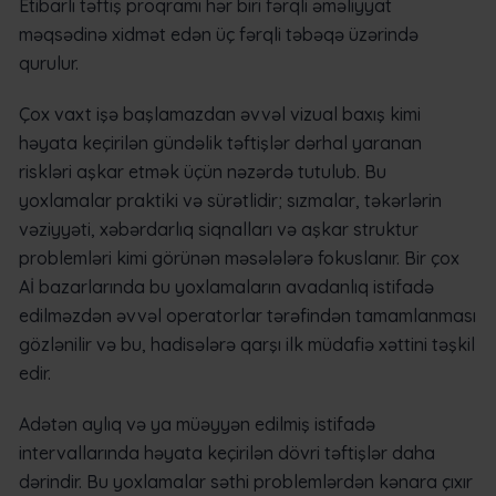
Etibarlı təftiş proqramı hər biri fərqli əməliyyat
məqsədinə xidmət edən üç fərqli təbəqə üzərində
qurulur.
Çox vaxt işə başlamazdan əvvəl vizual baxış kimi
həyata keçirilən gündəlik təftişlər dərhal yaranan
riskləri aşkar etmək üçün nəzərdə tutulub. Bu
yoxlamalar praktiki və sürətlidir; sızmalar, təkərlərin
vəziyyəti, xəbərdarlıq siqnalları və aşkar struktur
problemləri kimi görünən məsələlərə fokuslanır. Bir çox
Aİ bazarlarında bu yoxlamaların avadanlıq istifadə
edilməzdən əvvəl operatorlar tərəfindən tamamlanması
gözlənilir və bu, hadisələrə qarşı ilk müdafiə xəttini təşkil
edir.
Adətən aylıq və ya müəyyən edilmiş istifadə
intervallarında həyata keçirilən dövri təftişlər daha
dərindir. Bu yoxlamalar səthi problemlərdən kənara çıxır