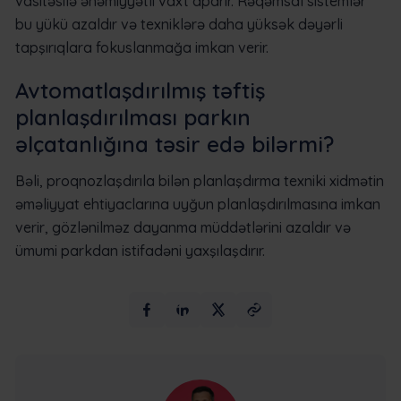
vasitəsilə əhəmiyyətli vaxt aparır. Rəqəmsal sistemlər
bu yükü azaldır və texniklərə daha yüksək dəyərli
tapşırıqlara fokuslanmağa imkan verir.
Avtomatlaşdırılmış təftiş
planlaşdırılması parkın
əlçatanlığına təsir edə bilərmi?
Bəli, proqnozlaşdırıla bilən planlaşdırma texniki xidmətin
əməliyyat ehtiyaclarına uyğun planlaşdırılmasına imkan
verir, gözlənilməz dayanma müddətlərini azaldır və
ümumi parkdan istifadəni yaxşılaşdırır.