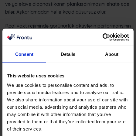
və ya əlavə diaqnostikanın planlaşdırılmasını əhatə edə
bilər. Aşkarlamadan həllə keçid qüsursuz olur.
Real vaxt rejimində görünürlük aktivlərin performansının
idarə olunma qaydasını da dəyişir. Qəzalara reaksiya
vermək əvəzinə, təşkilatlar təkrarlanan problemləri
izləyə və daha erkən müdaxilə edə bilərlər. Bu, aktivin
Consent
Details
About
istismar müddətinə birbaşa təsir göstərir, baha başa
gələn dəyişdirmələrin tezliyini azaldır və ümumi parkın
etibarlılığını artırır.
This website uses cookies
We use cookies to personalise content and ads, to
Sərhədyanı layihələr və müxtəlif tənzimləyici tələblərlə
provide social media features and to analyse our traffic.
məşğul olan Aİ əsaslı əməliyyatlar üçün
We also share information about your use of our site with
mərkəzləşdirilmiş təftiş sisteminə malik olmaq bütün
our social media, advertising and analytics partners who
yerlərdə ardıcıllığı və auditə hazırlığı təmin edir.
may combine it with other information that you’ve
provided to them or that they’ve collected from your use
Nəticə: Təftişləri Rəqabət
of their services.
Üstünlüyünə Çevirmək