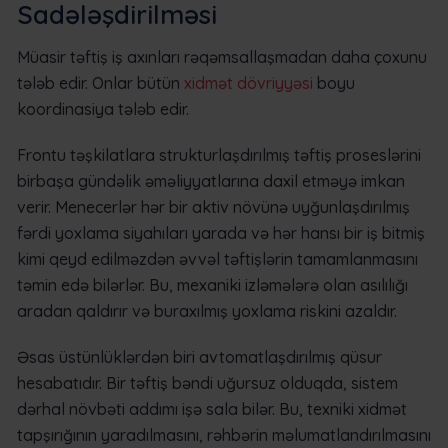
Sadələşdirilməsi
Müasir təftiş iş axınları rəqəmsallaşmadan daha çoxunu
tələb edir. Onlar bütün
xidmət dövriyyəsi
boyu
koordinasiya tələb edir.
Frontu təşkilatlara strukturlaşdırılmış təftiş proseslərini
birbaşa gündəlik əməliyyatlarına daxil etməyə imkan
verir. Menecerlər hər bir aktiv növünə uyğunlaşdırılmış
fərdi yoxlama siyahıları yarada və hər hansı bir iş bitmiş
kimi qeyd edilməzdən əvvəl təftişlərin tamamlanmasını
təmin edə bilərlər. Bu, mexaniki izləmələrə olan asılılığı
aradan qaldırır və buraxılmış yoxlama riskini azaldır.
Əsas üstünlüklərdən biri avtomatlaşdırılmış qüsur
hesabatıdır. Bir təftiş bəndi uğursuz olduqda, sistem
dərhal növbəti addımı işə sala bilər. Bu, texniki xidmət
tapşırığının yaradılmasını, rəhbərin məlumatlandırılmasını