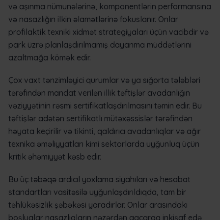
və aşınma nümunələrinə, komponentlərin performansına
və nasazlığın ilkin əlamətlərinə fokuslanır. Onlar
profilaktik texniki xidmət strategiyaları üçün vacibdir və
park üzrə planlaşdırılmamış dayanma müddətlərini
azaltmağa kömək edir.
Çox vaxt tənzimləyici qurumlar və ya sığorta tələbləri
tərəfindən mandat verilən illik təftişlər avadanlığın
vəziyyətinin rəsmi sertifikatlaşdırılmasını təmin edir. Bu
təftişlər adətən sertifikatlı mütəxəssislər tərəfindən
həyata keçirilir və tikinti, qaldırıcı avadanlıqlar və ağır
texnika əməliyyatları kimi sektorlarda uyğunluq üçün
kritik əhəmiyyət kəsb edir.
Bu üç təbəqə ardıcıl yoxlama siyahıları və hesabat
standartları vasitəsilə uyğunlaşdırıldıqda, tam bir
təhlükəsizlik şəbəkəsi yaradırlar. Onlar arasındakı
boşluqlar nasazlıqların nəzərdən qaçaraq inkişaf edə