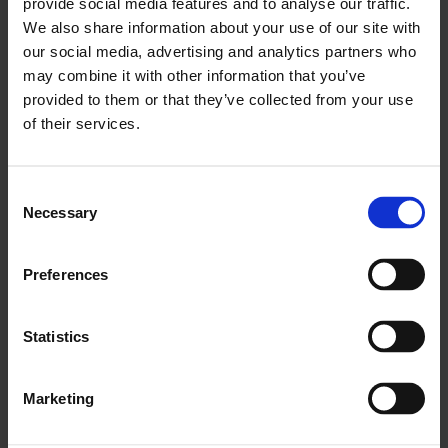
provide social media features and to analyse our traffic.
zabezpečuje konzistentnosť a pripravenosť na audit na
We also share information about your use of our site with
všetkých miestach.
our social media, advertising and analytics partners who
may combine it with other information that you’ve
Záver: Inšpekcie ako vaša
provided to them or that they’ve collected from your use
konkurenčná výhoda
of their services.
Kontroly zariadení by sa nemali považovať za
Consent
povinnosť uloženú regulačnými orgánmi. Sú zdrojom
Necessary
Selection
prevádzkových informácií, ktoré pri správnom použití
zvyšujú bezpečnosť, efektívnosť a ziskovosť.
Preferences
Organizácie, ktoré považujú inšpekcie za strategickú
funkciu, dosahujú lepšiu kontrolu nad svojím majetkom.
Statistics
Znižujú neplánované prestoje, udržiavajú vyššie
bezpečnostné štandardy a prijímajú informovanejšie
Marketing
rozhodnutia o údržbe a obstarávaní.
Rozdiel je v prevedení. Štruktúrované procesy, jasné