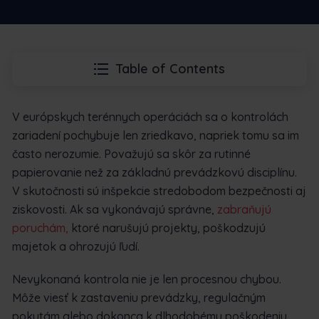
Table of Contents
V európskych terénnych operáciách sa o kontrolách
zariadení pochybuje len zriedkavo, napriek tomu sa im
často nerozumie. Považujú sa skôr za rutinné
papierovanie než za základnú prevádzkovú disciplínu.
V skutočnosti sú inšpekcie stredobodom bezpečnosti aj
ziskovosti. Ak sa vykonávajú správne,
zabraňujú
poruchám,
ktoré narušujú projekty, poškodzujú
majetok a ohrozujú ľudí.
Nevykonaná kontrola nie je len procesnou chybou.
Môže viesť k zastaveniu prevádzky, regulačným
pokutám alebo dokonca k dlhodobému poškodeniu