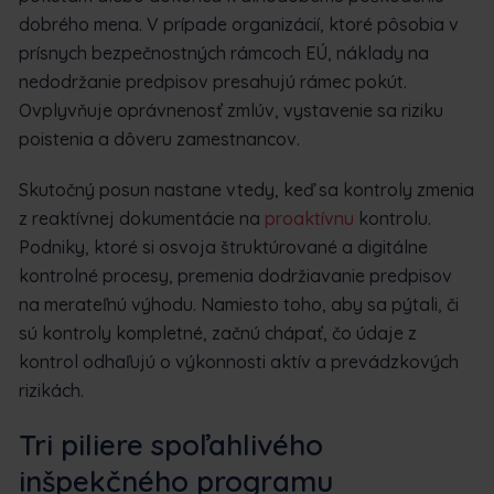
dobrého mena. V prípade organizácií, ktoré pôsobia v
prísnych bezpečnostných rámcoch EÚ, náklady na
nedodržanie predpisov presahujú rámec pokút.
Ovplyvňuje oprávnenosť zmlúv, vystavenie sa riziku
poistenia a dôveru zamestnancov.
Skutočný posun nastane vtedy, keď sa kontroly zmenia
z reaktívnej dokumentácie na
proaktívnu
kontrolu.
Podniky, ktoré si osvoja štruktúrované a digitálne
kontrolné procesy, premenia dodržiavanie predpisov
na merateľnú výhodu. Namiesto toho, aby sa pýtali, či
sú kontroly kompletné, začnú chápať, čo údaje z
kontrol odhaľujú o výkonnosti aktív a prevádzkových
rizikách.
Tri piliere spoľahlivého
inšpekčného programu