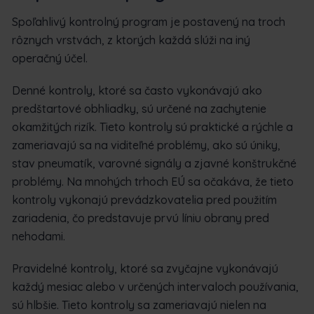
Spoľahlivý kontrolný program je postavený na troch
rôznych vrstvách, z ktorých každá slúži na iný
operačný účel.
Denné kontroly, ktoré sa často vykonávajú ako
predštartové obhliadky, sú určené na zachytenie
okamžitých rizík. Tieto kontroly sú praktické a rýchle a
zameriavajú sa na viditeľné problémy, ako sú úniky,
stav pneumatík, varovné signály a zjavné konštrukčné
problémy. Na mnohých trhoch EÚ sa očakáva, že tieto
kontroly vykonajú prevádzkovatelia pred použitím
zariadenia, čo predstavuje prvú líniu obrany pred
nehodami.
Pravidelné kontroly, ktoré sa zvyčajne vykonávajú
každý mesiac alebo v určených intervaloch používania,
sú hlbšie. Tieto kontroly sa zameriavajú nielen na