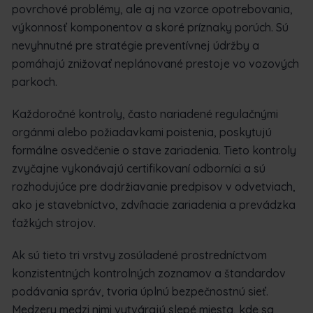
povrchové problémy, ale aj na vzorce opotrebovania,
výkonnosť komponentov a skoré príznaky porúch. Sú
nevyhnutné pre stratégie preventívnej údržby a
pomáhajú znižovať neplánované prestoje vo vozových
parkoch.
Každoročné kontroly, často nariadené regulačnými
orgánmi alebo požiadavkami poistenia, poskytujú
formálne osvedčenie o stave zariadenia. Tieto kontroly
zvyčajne vykonávajú certifikovaní odborníci a sú
rozhodujúce pre dodržiavanie predpisov v odvetviach,
ako je stavebníctvo, zdvíhacie zariadenia a prevádzka
ťažkých strojov.
Ak sú tieto tri vrstvy zosúladené prostredníctvom
konzistentných kontrolných zoznamov a štandardov
podávania správ, tvoria úplnú bezpečnostnú sieť.
Medzery medzi nimi vytvárajú slepé miesta, kde sa