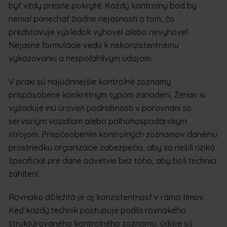
byť vždy presne pokryté. Každý kontrolný bod by
nemal ponechať žiadne nejasnosti o tom, čo
predstavuje výsledok vyhovel alebo nevyhovel.
Nejasné formulácie vedú k nekonzistentnému
vykazovaniu a nespoľahlivým údajom.
V praxi sú najúčinnejšie kontrolné zoznamy
prispôsobené konkrétnym typom zariadení. Žeriav si
vyžaduje inú úroveň podrobnosti v porovnaní so
servisným vozidlom alebo poľnohospodárskym
strojom. Prispôsobením kontrolných zoznamov danému
prostriedku organizácie zabezpečia, aby sa riešili riziká
špecifické pre dané odvetvie bez toho, aby boli technici
zahltení.
Rovnako dôležitá je aj konzistentnosť v rámci tímov.
Keď každý technik postupuje podľa rovnakého
štruktúrovaného kontrolného zoznamu, údaje sú