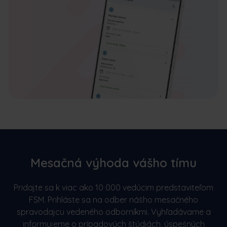
Mesačná výhoda vášho tímu
Pridajte sa k viac ako 10 000 vedúcim predstaviteľom
FSM. Prihláste sa na odber nášho mesačného
spravodajcu vedeného odborníkmi. Vyhľadávame a
informujeme o prípadových štúdiách, úspešných