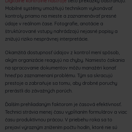
Digitálne kontrolné nástroje
tieto prekážky odstraňujú.
Mobilné systémy umožňujú technikom vykonávať
kontroly priamo na mieste a zaznamenávať presné
údaje v reálnom čase. Fotografie, anotácie a
štruktúrované vstupy nahrádzajú nejasné popisy a
znižujú riziko nesprávnej interpretácie.
Okamžitá dostupnosť údajov z kontrol mení spôsob,
akým organizácie reagujú na chyby. Namiesto čakania
na spracovanie dokumentov môžu manažéri konať
hneď po zaznamenaní problému. Tým sa skracujú
prestoje a zabraňuje sa tomu, aby drobné poruchy
prerástli do závažných porúch.
Ďalším prehliadaným faktorom je časová efektívnosť.
Technici strávia menej času vypĺňaním formulárov a viac
času produktívnou prácou. V priebehu roka sa to
prejaví výrazným znížením počtu hodín, ktoré nie sú