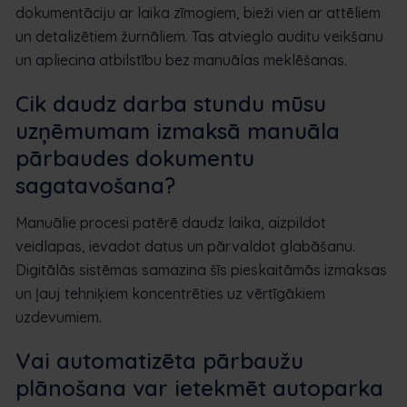
dokumentāciju ar laika zīmogiem, bieži vien ar attēliem
un detalizētiem žurnāliem. Tas atvieglo auditu veikšanu
un apliecina atbilstību bez manuālas meklēšanas.
Cik daudz darba stundu mūsu
uzņēmumam izmaksā manuāla
pārbaudes dokumentu
sagatavošana?
Manuālie procesi patērē daudz laika, aizpildot
veidlapas, ievadot datus un pārvaldot glabāšanu.
Digitālās sistēmas samazina šīs pieskaitāmās izmaksas
un ļauj tehniķiem koncentrēties uz vērtīgākiem
uzdevumiem.
Vai automatizēta pārbaužu
plānošana var ietekmēt autoparka