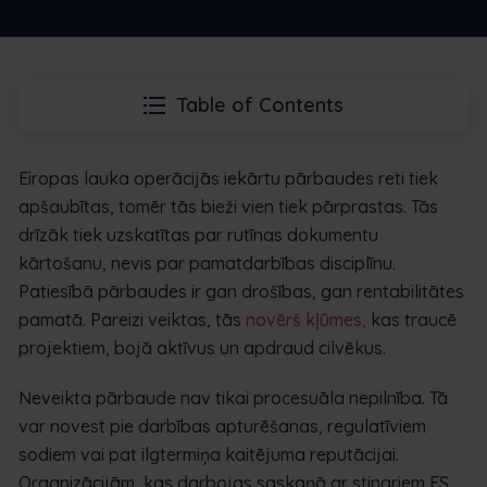
Table of Contents
Eiropas lauka operācijās iekārtu pārbaudes reti tiek
apšaubītas, tomēr tās bieži vien tiek pārprastas. Tās
drīzāk tiek uzskatītas par rutīnas dokumentu
kārtošanu, nevis par pamatdarbības disciplīnu.
Patiesībā pārbaudes ir gan drošības, gan rentabilitātes
pamatā. Pareizi veiktas, tās
novērš kļūmes,
kas traucē
projektiem, bojā aktīvus un apdraud cilvēkus.
Neveikta pārbaude nav tikai procesuāla nepilnība. Tā
var novest pie darbības apturēšanas, regulatīviem
sodiem vai pat ilgtermiņa kaitējuma reputācijai.
Organizācijām, kas darbojas saskaņā ar stingriem ES