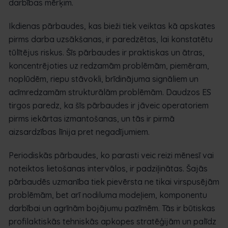
darbības mērķim.
Ikdienas pārbaudes, kas bieži tiek veiktas kā apskates
pirms darba uzsākšanas, ir paredzētas, lai konstatētu
tūlītējus riskus. Šīs pārbaudes ir praktiskas un ātras,
koncentrējoties uz redzamām problēmām, piemēram,
noplūdēm, riepu stāvokli, brīdinājuma signāliem un
acīmredzamām strukturālām problēmām. Daudzos ES
tirgos paredz, ka šīs pārbaudes ir jāveic operatoriem
pirms iekārtas izmantošanas, un tās ir pirmā
aizsardzības līnija pret negadījumiem.
Periodiskās pārbaudes, ko parasti veic reizi mēnesī vai
noteiktos lietošanas intervālos, ir padziļinātas. Šajās
pārbaudēs uzmanība tiek pievērsta ne tikai virspusējām
problēmām, bet arī nodiluma modeļiem, komponentu
darbībai un agrīnām bojājumu pazīmēm. Tās ir būtiskas
profilaktiskās tehniskās apkopes stratēģijām un palīdz