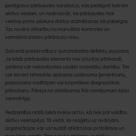
pielāgotus pārbaudes sarakstus, kas pielāgoti katram
aktīvu veidam, un nodrošināt, ka pārbaudes tiek
veiktas pirms jebkura darba atzīmēšanas kā pabeigta.
Tas novērš atkarību no manuālas kontroles un
samazina izlaistu pārbaužu risku.
Galvenā priekšrocība ir automatizēta defektu ziņošana.
Ja kāds pārbaudes elements nav izturējis pārbaudi,
sistēma var nekavējoties uzsākt turpmāku darbību. Tas
var ietvert tehniskās apkopes uzdevuma ģenerēšanu,
paziņošanu vadītājam vai turpmākas diagnostikas
plānošanu. Pāreja no atklāšanas līdz risinājumam kļūst
vienmērīga.
Redzamība reālā laikā maina arī to, kā tiek pārvaldīta
aktīvu veiktspēja. Tā vietā, lai reaģētu uz avārijām,
organizācijas var uzraudzīt atkārtotas problēmas un
iejaukties agrāk. Tam ir tieša ietekme uz aktīvu