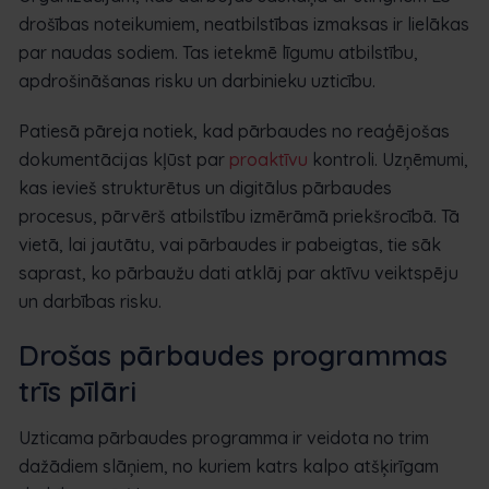
drošības noteikumiem, neatbilstības izmaksas ir lielākas
par naudas sodiem. Tas ietekmē līgumu atbilstību,
apdrošināšanas risku un darbinieku uzticību.
Patiesā pāreja notiek, kad pārbaudes no reaģējošas
dokumentācijas kļūst par
proaktīvu
kontroli. Uzņēmumi,
kas ievieš strukturētus un digitālus pārbaudes
procesus, pārvērš atbilstību izmērāmā priekšrocībā. Tā
vietā, lai jautātu, vai pārbaudes ir pabeigtas, tie sāk
saprast, ko pārbaužu dati atklāj par aktīvu veiktspēju
un darbības risku.
Drošas pārbaudes programmas
trīs pīlāri
Uzticama pārbaudes programma ir veidota no trim
dažādiem slāņiem, no kuriem katrs kalpo atšķirīgam