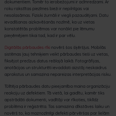
dokumentiem. Tomēr to ierobežojumi ir acīmredzami. Ar
roku rakstītas piezīmes bieži ir nepilnīgas vai
nesalasāmas. Fiziski žurnāli ir viegli pazaudējami. Datu
ievadīšanas aizkavēšanās nozīmē, ka uz vietas
konstatētās problēmas var nonākt pie lēmumu
pieņēmējiem tikai tad, kad ir par vēlu.
Digitālās pārbaudes rīki
novērš šos šķēršļus. Mobilās
sistēmas ļauj tehniķiem veikt pārbaudes tieši uz vietas,
fiksējot precīzus datus reālajā laikā. Fotogrāfijas,
anotācijas un strukturēti ievaddati aizstāj neskaidrus
aprakstus un samazina nepareizas interpretācijas risku.
Tūlītēja pārbaudes datu pieejamība maina organizāciju
reakciju uz defektiem. Tā vietā, lai gaidītu, kamēr tiks
apstrādāti dokumenti, vadītāji var rīkoties, tiklīdz
problēma ir reģistrēta. Tas samazina dīkstāves laiku un
novērš to, ka maznozīmīgi defekti pārvēršas par lielām