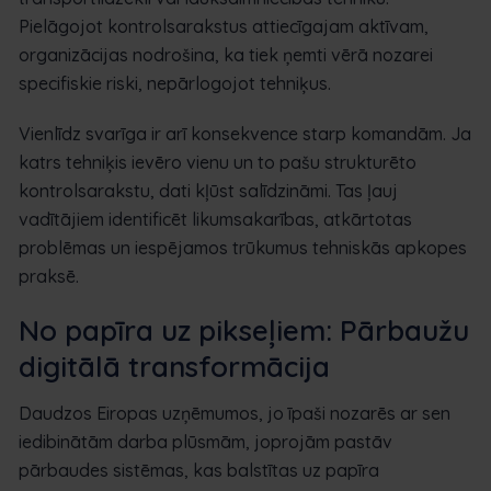
Pielāgojot kontrolsarakstus attiecīgajam aktīvam,
organizācijas nodrošina, ka tiek ņemti vērā nozarei
specifiskie riski, nepārlogojot tehniķus.
Vienlīdz svarīga ir arī konsekvence starp komandām. Ja
katrs tehniķis ievēro vienu un to pašu strukturēto
kontrolsarakstu, dati kļūst salīdzināmi. Tas ļauj
vadītājiem identificēt likumsakarības, atkārtotas
problēmas un iespējamos trūkumus tehniskās apkopes
praksē.
No papīra uz pikseļiem: Pārbaužu
digitālā transformācija
Daudzos Eiropas uzņēmumos, jo īpaši nozarēs ar sen
iedibinātām darba plūsmām, joprojām pastāv
pārbaudes sistēmas, kas balstītas uz papīra