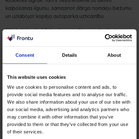
kalpošanas ilgumu, samazinot dārgo nomaiņu biežumu
un uzlabojot kopējo autoparka uzticamību.
ES bāzētām darbībām, kas saistītas ar pārrobežu
projektiem un dažādām regulatīvajām prasībām,
centralizēta pārbaudes sistēma nodrošina konsekvenci
un revīzijas gatavību visās vietās.
Consent
Details
About
Secinājums: Pārbaužu
This website uses cookies
padarīšana par jūsu
We use cookies to personalise content and ads, to
konkurētspējas priekšrocību
provide social media features and to analyse our traffic.
We also share information about your use of our site with
Iekārtu pārbaudes nav jāuzskata par regulatoru
our social media, advertising and analytics partners who
uzliktiem pienākumiem. Tās ir operatīvās informācijas
may combine it with other information that you’ve
avots, kas, pareizi izmantots, uzlabo drošību,
provided to them or that they’ve collected from your use
efektivitāti un rentabilitāti.
of their services.