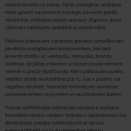
faktiski izmanto uz vietas. Pārāk sarežģītas veidlapas
mēdz ignorēt vai izmantot sasteigti, savukārt pārāk
vienkāršas veidlapas nespēj apkopot jēgpilnus datus.
Līdzsvars meklējams skaidrībā un piemērotībā.
Efektīvos pārbaudes sarakstos galvenā uzmanība tiek
pievērsta svarīgākajiem komponentiem, kas tieši
ietekmē drošību un veiktspēju. Hidraulika, bremžu
sistēmas, drošības indikatori un konstrukcijas elementi
vienmēr ir precīzi jāpārbauda. Katrs pārbaudes punkts
nedrīkst atstāt neskaidrības par to, kas ir pozitīvs vai
negatīvs rezultāts. Neprecīzs formulējums noved pie
nekonsekventiem ziņojumiem un neuzticamiem datiem.
Praksē visefektīvākie pārbaudes saraksti ir pielāgoti
konkrētiem iekārtu veidiem. Krānam ir nepieciešama cita
detalizācijas pakāpe salīdzinājumā ar servisa
transportlīdzekli vai lauksaimniecības tehniku.