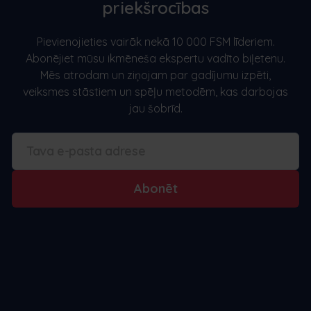
priekšrocības
Pievienojieties vairāk nekā 10 000 FSM līderiem.
Abonējiet mūsu ikmēneša ekspertu vadīto biļetenu.
Mēs atrodam un ziņojam par gadījumu izpēti,
veiksmes stāstiem un spēļu metodēm, kas darbojas
jau šobrīd.
Abonēt