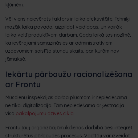
kļūmēm.
Vēl viens neievērots faktors ir laika efektivitāte. Tehniķi
mazāk laika pavada, aizpildot veidlapas, un vairāk
laika veltī produktīvam darbam. Gada laikā tas nozīmē,
ka ievērojami samazināsies ar administratīviem
uzdevumiem saistīto stundu skaits, par kurām nav
jāmaksā.
Iekārtu pārbaužu racionalizēšana
ar Frontu
Mūsdienu inspekcijas darba plūsmām ir nepieciešama
ne tikai digitalizācija. Tām nepieciešama orķestrācija
visā
pakalpojumu dzīves ciklā
.
Frontu ļauj organizācijām ikdienas darbībā tieši integrēt
strukturētus pārbaudes procesus. Vadītāji var izveidot