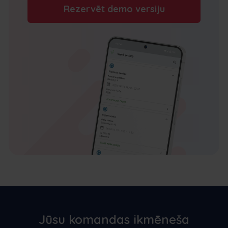
Rezervēt demo versiju
Jūsu komandas ikmēneša