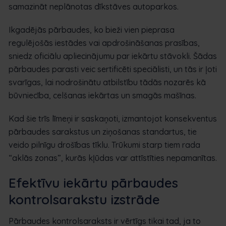
samazināt neplānotas dīkstāves autoparkos.
Ikgadējās pārbaudes, ko bieži vien pieprasa
regulējošās iestādes vai apdrošināšanas prasības,
sniedz oficiālu apliecinājumu par iekārtu stāvokli. Šādas
pārbaudes parasti veic sertificēti speciālisti, un tās ir ļoti
svarīgas, lai nodrošinātu atbilstību tādās nozarēs kā
būvniecība, celšanas iekārtas un smagās mašīnas.
Kad šie trīs līmeņi ir saskaņoti, izmantojot konsekventus
pārbaudes sarakstus un ziņošanas standartus, tie
veido pilnīgu drošības tīklu. Trūkumi starp tiem rada
“aklās zonas”, kurās kļūdas var attīstīties nepamanītas.
Efektīvu iekārtu pārbaudes
kontrolsarakstu izstrāde
Pārbaudes kontrolsaraksts ir vērtīgs tikai tad, ja to