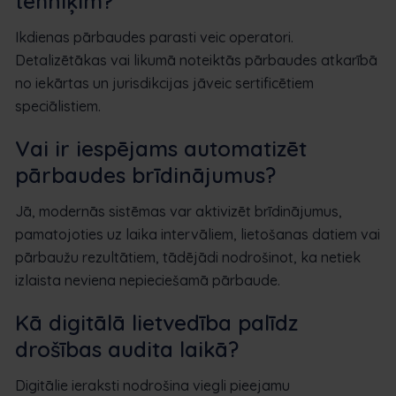
tehniķim?
Ikdienas pārbaudes parasti veic operatori.
Detalizētākas vai likumā noteiktās pārbaudes atkarībā
no iekārtas un jurisdikcijas jāveic sertificētiem
speciālistiem.
Vai ir iespējams automatizēt
pārbaudes brīdinājumus?
Jā, modernās sistēmas var aktivizēt brīdinājumus,
pamatojoties uz laika intervāliem, lietošanas datiem vai
pārbaužu rezultātiem, tādējādi nodrošinot, ka netiek
izlaista neviena nepieciešamā pārbaude.
Kā digitālā lietvedība palīdz
drošības audita laikā?
Digitālie ieraksti nodrošina viegli pieejamu