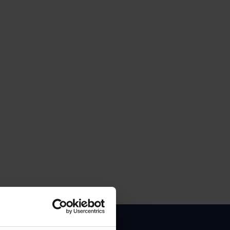
Maks AI
Demo sifariş edin