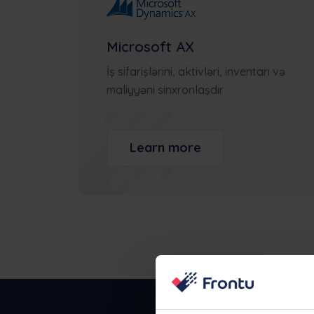
Frontu-nun digər müəssisələrə necə kö
etdiyini gör
Ned
Microsoft AX
Slo
İş sifarişlərini, aktivləri, inventarı və
maliyyəni sinxronlaşdır
Learn more