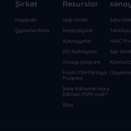
Şirkət
Resurslar
sənay
Haqqında
Help Center
Sahə Xidm
Qiymətləndirmə
İnteqrasiyalar
Təhlükəsi
Xüsusiyyətlər
HVAC Pro
ROI Kalkulyator
Ağır texn
Tövsiyə proqramı
Kommunal
Frontu FSM Partnyor
Obyektlər
Proqramı
Sahə Xidmətinin İdarə
Edilməsi (FSM) nədir?
Bloq