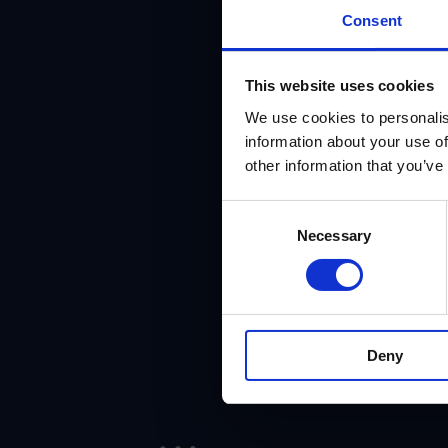
Consent
Kom
This website uses cookies
We use cookies to personalis
information about your use of
10.000-dən çox FSM 
other information that you’ve
nəticə verən 
Consent
Necessary
Selection
Deny