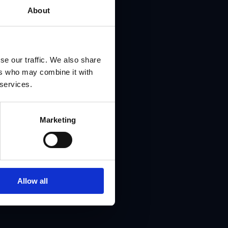
About
lüyü
se our traffic. We also share
ers who may combine it with
unə ol. Hazırda real
 services.
ıb paylaşırıq.
l
Marketing
Allow all