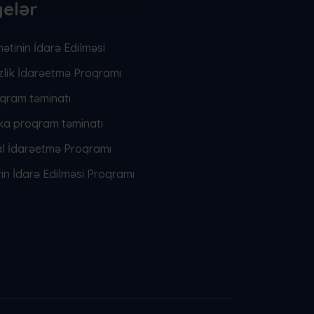
elər
ətinin İdarə Edilməsi
zlik İdarəetmə Proqramı
qram təminatı
ika proqram təminatı
 İdarəetmə Proqramı
in İdarə Edilməsi Proqramı