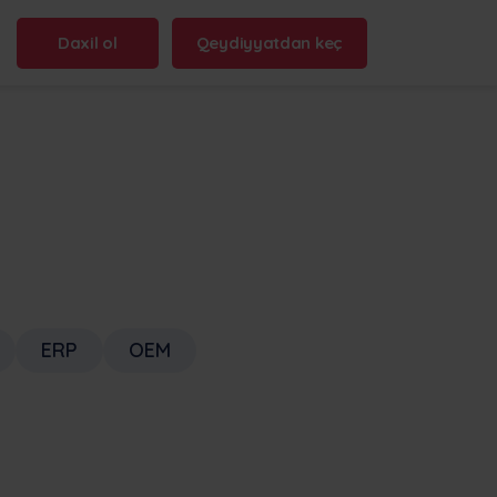
Daxil ol
Qeydiyyatdan keç
n name:
.frontu.com
Max AI artıq buradadır
ERP
OEM
Qarışıq tapşırıqların yenidən ifadə
edilməsindən tutmuş “bu niyə
gecikdi?” sualına cavab verməyə
qədər, Max AI komandana daha
sürətli hərəkət etməyə və diqqətli
qalmağa kömək edir.