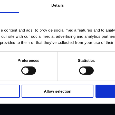
Details
andanın Aylıq Üstün
e content and ads, to provide social media features and to analy
 our site with our social media, advertising and analytics partn
liderinə qoşul. Ekspertlərin hazırladığı aylıq bülletenimizə ab
 provided to them or that they’ve collected from your use of their
nümunəvi araşdırmaları, uğur hekayələrini və metodikaları tap
Abunə o
Preferences
Statistics
Allow selection