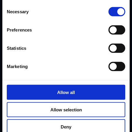
Consent
Necessary
Selection
Darbuotojų programėlė
Motyvacinė darbo jėga
Preferences
Motyvacinė darbo jėga
Statistics
Marketing
Allow all
Įmonė
Ištekliai
Allow selection
Apie mus
Help Center
Kainodara
Integracijos
Deny
Funkcijos