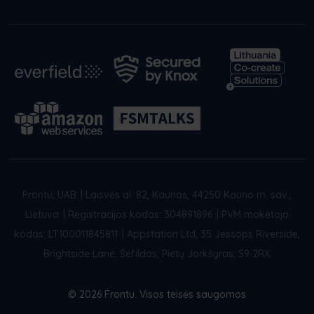
Frontu, UAB
|
Laisvės al. 82, Kaunas, 44250 Kauno m. sav.,
Lietuva
|
Registracijos kodas: 304891896
|
PVM mokėtojo
kodas: LT100011845811
|
Appstation Ltd, 35 Jessops Riverside,
Brightside Lane, Šefildas, Pietų Jorkšyras, S9 2RX
© 2026 Frontu. Visos teisės saugomos