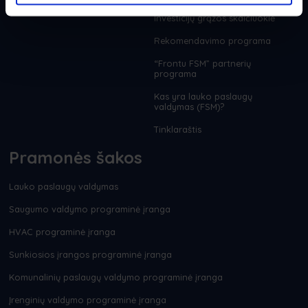
Investicijų grąžos skaičiuoklė
Rekomendavimo programa
“Frontu FSM” partnerių
programa
Kas yra lauko paslaugų
valdymas (FSM)?
Tinklaraštis
Pramonės šakos
Lauko paslaugų valdymas
Saugumo valdymo programinė įranga
HVAC programinė įranga
Sunkiosios įrangos programinė įranga
Komunalinių paslaugų valdymo programinė įranga
Įrenginių valdymo programinė įranga