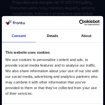
Prisijunkite prie daugiau nei 10 000 FSM lyderių.
Prenumeruokite mūsų mėnesinį ekspertų vedamą
naujienlaiškį. Ieškome ir pranešame apie dabar
veikiančius pavyzdžius, sėkmės istorijas ir žaidimų
vadovus.
Consent
Details
About
Prenumeruoti
This website uses cookies
We use cookies to personalise content and ads, to
provide social media features and to analyse our traffic.
We also share information about your use of our site with
our social media, advertising and analytics partners who
may combine it with other information that you’ve
provided to them or that they’ve collected from your use
of their services.